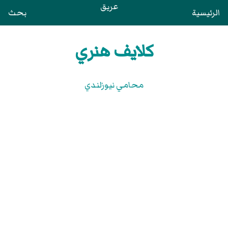
عريق
الرئيسية
بحث
كلايف هنري
محامي نيوزلندي