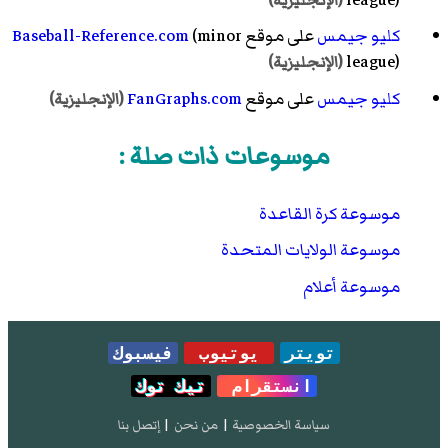
كليو جيمس
على موقع
(minor
Baseball-Reference.com
league)
(الإنجليزية)
كليو جيمس
على موقع
FanGraphs.com
(الإنجليزية)
موسوعات ذات صلة :
موسوعة كرة القاعدة
موسوعة الولايات المتحدة
موسوعة أعلام
تويتر
يوتيوب
فيسبوك
انستقرام
تيك توك
سياسة الخصوصية
|
من نحن
|
إتصل بنا