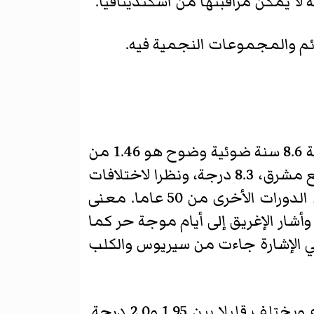
ه لا يمكن مراقبتها من اسكندينافيا.
ئم والمجموعات النجمية فيه.
الكلب الكبير (سيريوس) هو ألمع نجمة في سماء الليل. هذا هو نجم أبيض—مزرق مسافة 8.6 سنة ضوئية وضوح هو 1.46 من
الدرجة. سيريوس هو في الواقع نجمة مزدوجة، لكن شريكه، دعت جرو، هو قزم أبيض مع مشرق، 8.3 درجة، ونظرا لاختلافات
كبيرة في السطوع بين اثنين من النجوم، من الصعب جدا لإشعار. المدار النجمين كل الدورات الأخرى من 50 عاما. معنى
شار الإغريق إلى أيام موجة حر كما
الي الإشارة جاءت من سيريوس والكلب
β كلب كبير (Mirzam) هي المسافة العملاقة الزرقاء من حوالي 500 سنة ضوئية. سطوع ويختلف قليلا بين 1.95 و2.0 درجة.