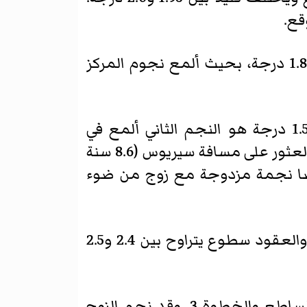
قع.
δ كلب كبير (دخلت) حوالي—على مسافة كبيرة من الصفراء 1800 سنة ضوئية ومشرق 1.8 درجة، بحيث ألمع نجوم المركز
ε كلب كبير (عظم السمكة) هي المسافة عملاق أزرق من 430 سنة ضوئية والضوء 1.5 درجة هو النجم الثاني ألمع في
المجموعة. النجم يبعث اشعاعات قوية من أشعة الشمس على الرغم من 20,000 تم العثور على مسافة سيريوس (8.6 سنة
ي أيضا نجمة مزدوجة مع زوج من ضوء
η كلب كبير (Alodra) حوالي—مسافة كبيرة زرقاء من 3000 سنة ضوئية. النجم تتضخم والعقود سطوع يتراوح بين 2.4 و2.5
ζ الكلب الكبير (Forod) هو نجم أبيض—مزرق مسافة حوالي -336 سنوات من الضوء الساطع والخطوة 3. وقد نجم الزوج