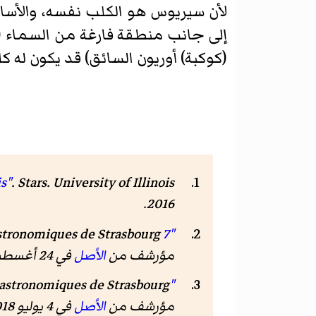
لأن سيريوس هو الكلب نفسه، والأساط
إلى جانب منطقة فارغة من السماء (الت
(كوكبة) أوريون السائق) قد يكون له كلب كبير وكان مصدر الأغنا
. University of Illinois. مؤرشف من
Stars
.
s"
.
2016
"7 Canis Majoris - Variable Star"
مؤرشف من
الأصل
في 24 أغسطس 2018
"Kappa Canis Majoris - Be Star"
مؤرشف من
الأصل
في 4 يوليو 2018