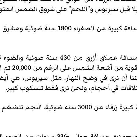
ليلا قبل سيريوس و"اللحم" على شروق الشمس المتو
س ويمكننا أن نرى في وضح النهار. مثل سيريوس، ه