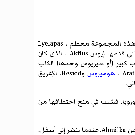
وتعرف هذه الكوكبة في الشرق الأدنى آلاف السنين. الفترة الكلاسيكية في أوروبا تمثل هذه المجموعة معظم Lyelapas ،
Actaon الكلب في الصيد، وأحيانا من ولع Prookris ، حورية من أرتميس، أو واحد التي قدمها إيوس Akfius ، الذي كان
 كلب كبير (أو سيريوس وحدها) الكلب
هوميروس
وHesiod. الإغريق
ني.
 الأوروبي "-- وهو كلب حراسة أوروبا، فشلت في منع اختطافها من
شاحب النجوم لأنه لا يمكنك أن تقرر ما إذا كان الكلب ينتقل إلى أعلى أو أسفل الطائرة من Ahmilka. عندما ينظر إلى أسفل،