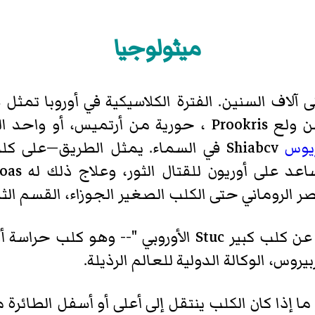
ميثولوجيا
يوس
Shiabcv في السماء. يمثل الطريق—على
على أوريون للقتال الثور، وعلاج ذلك له Aratoas ،
صر الروماني حتى الكلب الصغير الجوزاء، القسم الثا
الرجوع إلى الأساطير الرومانية فضلا عن كلب كبير Stuc
وس، الوكالة الدولية للعالم الرذيلة.