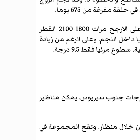
 مفرغة من 675 يوما.
VY الكلب الكبير هو أكبر نجمة معروفة للإنسان. هذا هو عن—عملاق أحمر أنابيب على الارجح مرات 1800-2100 القطر
ا داخل النجم. وعلى الرغم من زيادة
لة فتح M41 -2 حول 300 سنة ضوئية ضوء صمة عار مع نظرة 4.6 درجة عن 4 درجات جنوب سيريوس. يمكن مناظير
ى من خلال منظار. وتقع المجموعة في