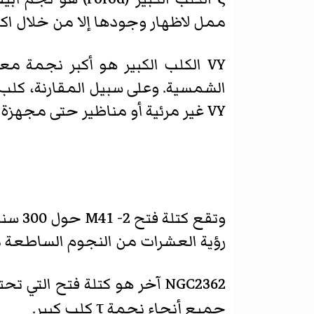
ممل لاظهار وجودها إلا من خلال اكتش
الشمسية. وعلى سبيل المقارنة، كلب كبير وكان VY محل الش
VY غير مرئية أو مناظير حتى مجهزة وذلك بسبب المسافة، ما يقرب من 5000 سنة ضوئية، سطوع مرئيا فقط 9.5 درجة.
رؤية العشرات من النجوم الساطعة مع 
NGC2362 آخر هو كتلة فتح ا
جميع أنحاء نجمة τ كلب كبير.