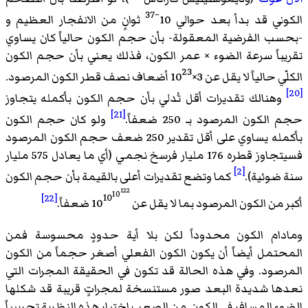
−37
الكوني قد بدأ بعد حوالي 10
ثوانٍ من الانفجار العظيم و
-بحسب الفرضية المعقولة- بأن حجم الكون حالياً كان يساوي
تقريباً سرعة الضوء × عمر الكون، فذلك يعني بأن حجم الكون
23
الكلّي حالياً لا يقل عن 3×10
أضعاف نصف قطر الكون المرصود.
[20]
وهنالك تقديرات أقل تُدلي بأن حجم الكون بأكمله يتجاوز
[21]
حجم الكون المرصود بـ 250 ضعفاً.
ولو كان حجم الكون
بأكمله يساوي على أقل تقدير 250 ضعف حجم الكون المرصود
فسيتجاوز قطره 176 مليار فرسخ نجمي (أي ما يعادل 575 مليار
[2]
سنة ضوئية).
كما وتضع تقديرات أعلى بالقيمة بأن حجم الكون
122
10
[22]
10
أكبر من الكون المرصود بما لا يقل عن 10
ضعفاً.
ومادام الكون محدوداً لكن بلا أية حدودٍ محسوسة فمن
المحتمل أيضاً أن يكون الكون الفعلي أصغر حجماً من الكون
المرصود. وفي هذه الحالة قد تكون في الحقيقة المجرات التي
نعدها شديدة البعد صور مستنسخة لمجراتٍ قريبة قد شكلها
الضوء المسافر في الكون. من الصعب اختبار هذه النظرية تجريبياً