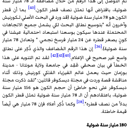
تم التوصل إلى هذا الرقم من خلال مضاعفة الـ 78 مليار سنة
[40]
ضوئية، بافتراض أنها تمثل نصف قطر الكون.
بما أن قطر
الكون هو 78 مليار سنة ضوئية (قد ورد في البحث الأصلي لـكورنيش
وآخرون أنه "بتوسيع نطاق البحث لكي يشمل جميع الاتجاهات
المحتملة عندها سيكون بوسعنا استبعاد احتمالية عيشنا في
كونٍ يصغر قطره عن 24 مليار فرسخ نجمي " وتعادل 78 مليار
[36]
سنة ضوئية).
إن هذا الرقم المُضاعف والذي ذُكِر على نطاق
[42]
[41]
[40]
واسع غير صحيح في الإعلام.
لقد تم التنويه على هذا
الخطأ في بيان صحفي عُقِد في جامعة ولاية مونتانا - مدينة
بوزمان حيث يعمل عالم الفيزياء الفلكي كورنيش وذلك أثناء
مناقشة قصة وردت في مجلة ديسكوفر قائلين: "لقد ذكرت مجلة
ديسكوفر على نحوٍ خاطئ أن حجم الكون هو 156 مليار سنة
ضوئية، باعتقادهم أن الـ 78 مليار سنة ضوئية تمثل قطر الكون
[28]
بدلاً من نصف قطره".
وكما ذُكِر أعلاه فإن 78 مليار هي أيضاً
قيمة خاطئة.
180 مليار سنة ضوئية