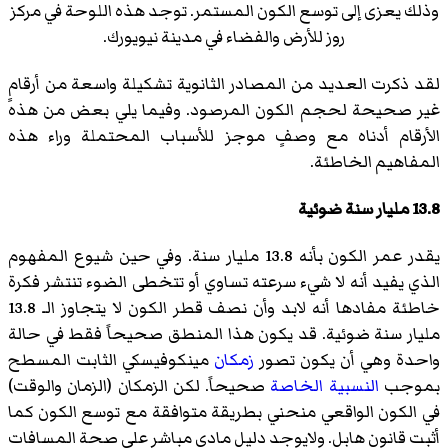
وذلك يعزى إلى توسع الكون المستمر. توجد هذه اللوحة في مركز
روز للأرض والفضاء في مدينة نيويورك.
لقد ذكرت العديد من المصادر الثانوية تشكيلة واسعة من أرقامٍ
غير صحيحة لحجم الكون المرصود. وفيما يلي بعض من هذه
الأرقام أدناه مع وصفٍ موجز للأسباب المحتملة وراء هذه
المفاهيم الخاطئة.
13.8 مليار سنة ضوئية
يقدر عمر الكون بأنه 13.8 مليار سنة. وفي حين شيوع المفهوم
الذي يفيد أنه لا شيء سرعته تساوي أو تتخطى الضوء تنتشر فكرة
خاطئة مفادها أنه لابد وأن نصف قطر الكون لا يتجاوز الـ 13.8
مليار سنة ضوئية. قد يكون هذا المنطق صحيحاً فقط في حالة
واحدة وهي أن يكون تصور
زمكان
مينكوفيسكي الثابت المسطح
بموجب
النسبية الخاصة
صحيحاً. لكن الزمكان (الزمان والوقت)
في الكون الواقعي منحني بطريقة متوافقة مع توسع الكون كما
أثبت قانون هابل. ولايوجد دليل مادي مباشر على صحة المسافات