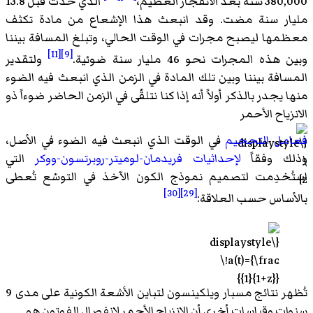
380,000 سنة بعد الانفجار العظيم،
الذي حدث قبل 13.8
مليار سنة مضت. وقد انبعث هذا الإشعاع من مادة تكثف
معظمها ليصبح مجرات في الوقت الحالي، وتبلغ المسافة بيننا
[11]
[9]
وبين هذه المجرات نحو 46 مليار سنة ضوئية.
ولتقدير
المسافة بيننا وبين تلك المادة في الزمن الذي انبعث فيه الضوء
منها يجدر بالذكر أولاً أنه إذا كنا نتلقّى في الزمن الحاضر ضوءاً ذو
الانزياح الأحمر
فعامل التحجيم
في الوقت الذي انبعث فيه الضوء في الأصل،
وذلك وفقاً
لإحداثيات فريدمان-لوميتر-روبرتسون-ووكر
التي
استُخدِمت لتصميم نموذج الكون الآخذ في التوسّع تُعطى
[30]
[29]
بالأساس حسب العلاقة:
.
تُظهر نتائج مسبار ويلكينسون لتباين الأشعة الكونية على مدى 9
سنوات وقياسات أخرى أن الانزياح الأحمر لانفصال الفوتون هو