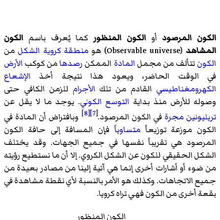
الكون المرصود
أو
الكون المنظور
كما يُعرف باسم
الكون
المشاهد
(
Observable universe
)‏ هو
منطقة كروية الشكل
من
الكون
تتألف من مجمل
المادة
الممكن
رصدها
من كوكب
الأرض
في الوقت الحاضر، ويعود هذا نتيجة أخذ
الإشعاع
الكهرومغناطيسي
القادم من تلك
الأجرام
للزمن الكافي حتى
وصوله للأرض منذ بداية
التوسع الكوني
. يوجد ما لا يقل عن
[8]
[7]
تريليونين
مجرة
في الكون المرصود.
وبافتراض أن المادة في
الكون موزعة توزيعاً
متساوياً
فإن المسافة إلى حافة الكون
المرصود هي تقريباً نفسها في جميع الجهات. وقد يختلف
الشكل الحقيقي للكون عن الشكل الكروي. إلا أن ما نستطيع رؤيته
من ضوء أو أشارات أخرى إنما هي آتية إلينا من مصادر بعيدة من
جميع الاتجاهات. وكذلك هو الأمر بالنسبة لأي نقطة مشاهدة في
بقعة أخرى من الكون فهي تراه كرويا.
الكون المنظور