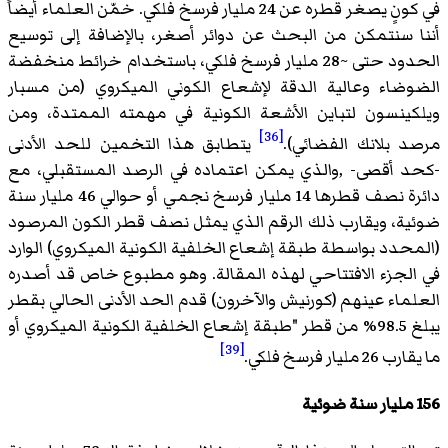
في كونٍ يصغر قطره عن 24 مليار فرسخ فلكي. خمّن العلماء أيضاً
أننا سنتمكن من البحث عن دوائر أصغر، بالإضافة إلى توسيع
الحدود حتى ~28 مليار فرسخ فلكي، باستخدام خرائط منخفضة
الضوضاء وعالية الدقة لإشعاع الكوني الميكروي (من مسبار
ويلكينسون لتباين الأشعة الكونية في مهمته الممتدة، ومن
[36]
مرصد بلانك الفضائي).
يتطابق هذا التخمين للحد الأدنى
-كحد أقصى- ,والذي يمكن اعتماده في الرصد المستقبلي، مع
دائرة نصف قطرها 14 مليار فرسخ نجمي أو حوالي 46 مليار سنة
ضوئية، ويقارب ذلك الرقم الذي يمثل نصف قطر الكون المرصود
(المحدد بواسطة طبقة إشعاع الخلفية الكونية الميكروي) الوارد
في الجزء الافتتاحي لهذه المقالة. وهو مطبوع خاص قد أصدره
العلماء عينهم (كورنيش والآخرون) قدم الحد الأدنى الحالي بقطر
يبلغ 98.5% من قطر "طبقة إشعاع الخلفية الكونية الميكروي أو
[39]
ما يقارب 26 مليار فرسخ فلكي.
156 مليار سنة ضوئية