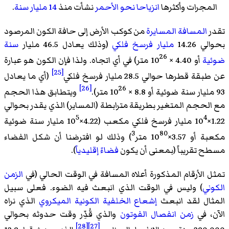
المجرات وأكثرها
انزياحا نحو الأحمر
نشأت منذ
14 مليار سنة
.
تقدر
المسافة المسايرة
من كوكب الأرض إلى حافة الكون المرصود
بحوالي 14.26
مليار
فرسخ فلكي
(وذلك يعادل 46.5 مليار
سنة
26
ضوئية
أو 4.40 × 10
متر) في أي اتجاه. ولذا فإن الكون هو عبارة
[25]
عن طبقة قطرها حوالي 28.5 مليار فرسخ فلكي
(أي ما يعادل
[26]
26
93 مليار سنة ضوئية أو 8.8 × 10
متر).
ويتطابق هذا الحجم
مع الحجم المتغير بطريقة مترابطة (المساير) الذي يقدر بحوالي
5
4
1.22×10
مليار فرسخ فلكي مكعب (4.22×10
مليار سنة ضوئية
3
80
مكعبة أو 3.57×10
متر
) وذلك لو افترضنا أن شكل الفضاء
مسطح تقريباً (بمعنى أن يكون
فضاءً إقليدياً
).
تمثل الأرقام المذكورة أعلاه المسافة في الوقت الحالي (في
الزمن
الكوني
) وليس في الوقت الذي انبعث فيه الضوء. فعلى سبيل
المثال لقد انبعث
إشعاع الخلفية الكونية الميكروي
الذي نراه
الآن، في
زمن انفصال الفوتون
والذي قُدِّر وقت حدوثه بحوالي
[28]
[27]