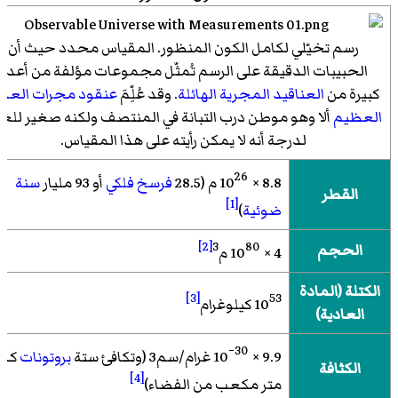
رسم تخيّلي لكامل الكون المنظور. المقياس محدد حيث أن
الحبيبات الدقيقة على الرسم تُمثّل مجموعات مؤلفة من أعدد
كبيرة من
العناقيد المجرية الهائلة
. وقد عُلِّمَ
عنقود مجرات العذرا
العظيم
ألا وهو موطن درب التبانة في المنتصف ولكنه صغير للغا
لدرجة أنه لا يمكن رأيته على هذا المقياس.
26
8.8
×
10
م
(28.5
فرسخ فلكي
أو 93 مليار
سنة
القطر
[1]
ضوئية
)
[2]
3
80
الحجم
4
×
10
م
الكتلة (المادة
[3]
53
10
كيلوغرام
العادية)
−30
9.9
×
10
غرام/سم3
(وتكافئ ستة
بروتونات
كل
الكثافة
[4]
متر مكعب من الفضاء)