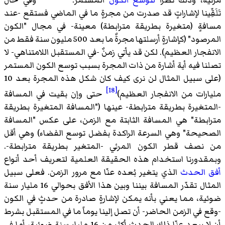
تَلَقِّينا لإشاراتٍ قد صدرت من مجرةٍ ما في الماضي فستقع -عند
مسافةٍ (متغيرة بطريقة مترابطة) معينة- في مجال "الكون
المرصود" (كإشارةٍ أرسلتها مجرةٌ ما بعد 500 مليون سنة فقط من
الانفجار العظيم). لكن قد يأتي زمنٌ -في المستقبل اللامتناهي- لا
تصلنا فيه أية أشارة من ذات المجرة بسبب توسع الكون المستمر
(على سبيل المثال لن نرى كيف كان شكل هذه المجرة بعد 10
[18]
مليارات من الانفجار العظيم)
حتى وإن بقيت في المسافة
-المتغيرة بطريقة مترابطة- عينها ("المسافة المتغيرة بطريقة
مترابطة" هي المسافة الثابتة مع الزمن، على عكس "المسافة
الصحيحة" وهي السرعة الراكدة بفضل توسع الفضاء) وهي أقل
من نصف قطر الكون المرئي -المتغير بطريقة مترابطة-.
وبمقدورنا استخدام هذه الحقيقة العلمية لتعريف أحد أنواع
أفق الحدث
الذي يتغير بُعده عنّا مع مرور الزمن. فعلى سبيل
المثال تقدّر المسافة بيننا وبين هذا الأفق بحوالي 16 مليار سنة
ضوئية، مما يعني بأنه يمكن لإشارةٍ صادرة من حدثٍ في الكون
-وقع في الزمن الحاضر- أن تصل إلينا يوماً ما في المستقبل بشرط
أن لا يبعد عنّا ذلك الحدث أكثر من 16 مليار سنة ضوئية، أما في