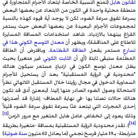
لقانون هابل
(تمنع النسبية الخاصة ابتعاد الأجرام المتجاورة في
منطقة محلية واحدة في الكون من الابتعاد عن بعضها البعض
بسرعة تفوق سرعة الضوء، لكن لا يوجد أية قيود كهذه بالنسبة
لمجموعات الأجرام البعيدة عن بعضها البعض حيث يستمر
الفراغ بينهما بالازدياد. شاهد استخدامات المسافة المسايرة
للاطلاع على المناقشة)، ويظهر أن
معدل التوسع الكوني هذا في
تسارعٍ
مستمر بفعل
الطاقة المُظلمة
. وبافترض أن الطاقة
المظلمة ستبقى ثابتة (أي أن
الثابت الكوني
غير متغير) بحيث
يظل معدل توسع الكون في ازديادٍ مستمر سيكون هنالك
"محدودية في الرؤية المستقبلية" بعد أن يستحيل للأجرام
السماوية الدخول في مجال رؤيتنا خلال المستقبل اللانهائي نظراً
لاستحالة وصول الضوء الصادر منها إلينا. (بمعنىً أدق قد تكون
هنالك حالات تصلنا بها -في نهاية المطاف- إشارة قد أصدرتها
إحدى المجرات التي تبتعد عنّا بسرعة تفوق سرعة الضوء قليلاً
[11]
وذلك يعود إلى انخفاض عامل هابل المتغير مع مرور الزمن
[14]
). تقدر محدودية الرؤية المستقبلية بمسافة -متغيرة بطريقة
مترابطة- بـ19 مليار فرسخ نجمي (ما يعادل 62 مليون
سنة ضوئية
)