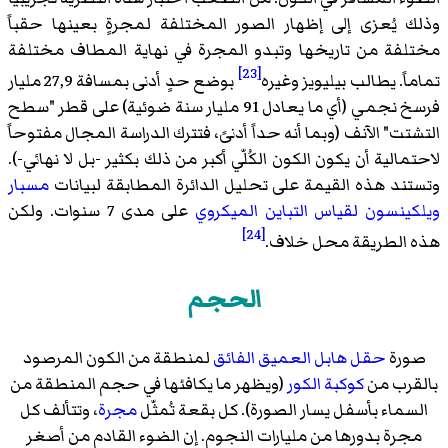
وذلك يُعزى إلى إظهار الصور المختلفة لمجرةٍ بعينها حقباً
مختلفة من تاريخها وتبدو المجرة في نهاية المطاف مختلفة
[23]
تماماً. يطالب بيليويز وغيره
بوضع حدٍ أدنى بمسافة 27,9 مليار
فرسخ نجمي (أي ما يعادل 91 مليار سنة ضوئية) على قطر "سطح
التشتت" الآنف (وبما أنه حداً أدنىً، فتترك الدراسة المجال مفتوحاً
لاحتمالية أن يكون الكون الكُلّي أكبر من ذلك بكثير -بل لا نهائي-).
وتستند هذه القيمة على تحليل الدائرة المطابقة لبيانات
مسبار
ويلكينسون لقياس التباين الميكروي
على مدى 7 سنوات. ولكن
[24]
هذه الطريقة محل خلاف.
الحجم
صورة
حقل هابل العميق الفائق
لمنطقة من الكون المرصود
بالقرب من
كوكبة الكور
(ويظهر ما يكافئها في حجم المنطقة من
السماء بأسفل يسار الصورة). كل بقعة تُمثّل
مجرة
، وتتألف كل
مجرة بدورها من مليارات النجوم. إن الضوء القادم من أصغر