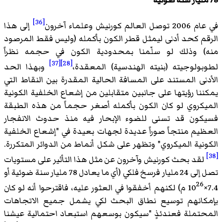
78 مليار سنة ضوئية
[36]
في عام 2006 توصل العالم كورنيش وعلماء آخرون
إلى هذا
الرقم كحد أدنى ليمثل قطر الكون بأكمله (وليس فقط المرصود
منه) وذلك لو سلّمنا بمحدودية الكون في حجمه نظراً
[37]
[28]
لطوبولوجيته (بنيته الهندسية) المعقدة،
وبهذا الحد
الأدنى المستند على المسافة الحالية المقدرة بين النقاط التي
يمكننا رؤيتها على جانبين متقابلين من إشعاع الخلفية الكونية
الميكروي لو كان الكون بأكمله أصغر حجماً من هذه الطبقة
فسيكون قد تسنى للضوء الإبحار فيه منذ حدوث الانفجار
العظيم منتجاً صوراً عديدة لجهات بعيدة في "إشعاع الخلفية
الكونية الميكروي" وتظهر على شكل أنماط من الدوائر المتكررة.
[38]
لقد بحث كورنيش وآخرون عن مثل هذا التأثير على مستويات
تصل إلى 24 مليار فرسخ فلكي (أي ما يعادل 78 مليار سنة ضوئية أو
26
7.4×10
م) لكنهم أخفقوا في العثور عليه، فاقترحوا أنه لو كان
بإمكانهم توسيع نطاق البحث لكي يشمل جميع الاتجاهات
المحتملة فعندئذٍ "سيكون بوسعهم استبعاد احتمالية عيشنا