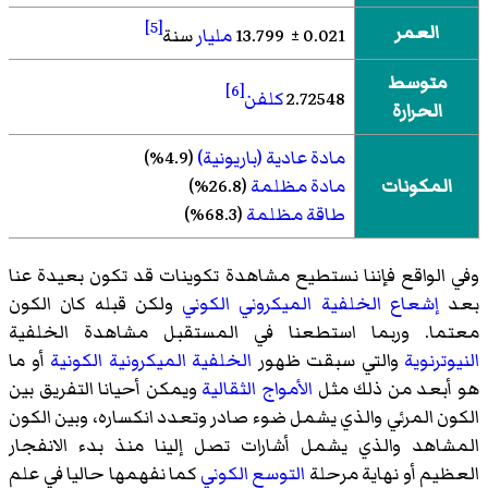
[5]
العمر
0.021
±
13.799
مليار
سنة
متوسط
[6]
2.72548
كلفن
الحرارة
مادة
عادية (باريونية)
(4.9%)
المكونات
مادة مظلمة
(26.8%)
طاقة مظلمة
(68.3%)
وفي الواقع فإننا نستطيع مشاهدة تكوينات قد تكون بعيدة عنا
بعد
إشعاع الخلفية الميكروني الكوني
ولكن قبله كان الكون
معتما. وربما استطعنا في المستقبل مشاهدة الخلفية
النيوترنوية
والتي سبقت ظهور
الخلفية الميكرونية الكونية
أو ما
هو أبعد من ذلك مثل
الأمواج الثقالية
ويمكن أحيانا التفريق بين
الكون المرئي والذي يشمل ضوء صادر وتعدد انكساره، وبين الكون
المشاهد والذي يشمل أشارات تصل إلينا منذ بدء الانفجار
العظيم أو نهاية مرحلة
التوسع الكوني
كما نفهمها حاليا في علم