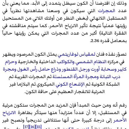
وذلك إن افترضنا أن الكون سيظل يتمدد إلى الأبد. مما يعني بأن
عدد
المجرات
التي سيكون في وسعنا مشاهدتها نظرياً في
المستقبل اللانهائي (بغض النظر عن أولئك اللاتي من المستحيل
رؤيتها عملياً نتيجة تأثير الانزياح الأحمر. كما سيتم مناقشته في
الفقرة التالية) أكبر من عدد المجرات التي يمكن رؤيتها حالياً
بمعامل قدره 2.36.
تصوّر نفذه فنان
لمقياس لوغاريتمي
يمثل الكون المرصود ويظهر
في مركزه
النظام الشمسي
والكواكب
الداخلية والخارجية
وحزام
كايبر
وسحابة أورت
ورجل القنطور
وذراع حامل رأس الغول
ومجرة
درب التبانة
ومجرة المرأة المسلسلة
ثم المجرات القريبة ثم
الشبكة الكونية ثم
الإشعاع الكوني
الميكروي ثم البلازما غير
المرئية للانفجار العظيم على حافة الكون.
رغم أنه ومن حيث المبدأ فإن المزيد من المجرات ستكون مرئية
في المستقبل، إلا أن عدداً متزايداً منها سيتأثر بظاهرة
الانزياح
الأحمر
إلى درجة كبيرة حتى أنها ستتلاشى تدريجياً وتصبح غير
[17]
[16]
[15]
مرئية، وذلك نظراً
لتوسع الكون
المستمر.
وفي حال