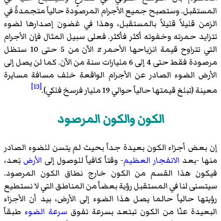
المستقبل. وستصبح جميع الأجرام المرصودة حالياً متجمدةً في
الزمن قليلاً قليلاً بالمستقبل، وهذا في غضون إصدارها لضوء
تتزايد حمرته وخفوته أكثر فأكثر. فعلى سبيل المثال فإن الأجرام
التي تتراوح قيمة انزياحها الأحمر
z
الآن من 5 حتى 10 ستظل
مرصودة فقط حتى 4 إلى 6 مليارات سنة من الآن. كما لن يصل إلى
الأرض الضوء الصادر عن الأجرام الواقعة خلف مسافة مسايرة
[13]
معينة (تبلغ قيمتها حالياً حوالي 19 مليار فرسخ فلكي).
الكون والكون المرصود
إن بعض أجزاء الكون بعيدة جداً بحيث لم يتسن للضوء الصادر
منها -بعد
الانفجار العظيم
- وقتاً كافياً للوصول إلى
الأرض
بَعد،
فيكون هذا القسم من الكون خارج نطاق الكون المرصود.
سيتسنى لنا في المستقبل رؤية بعضاً من المناطق التي لا نستطيع
رؤيتها حالياً حالما يصل هذا الضوء إلى الأرض، بيد أن الأجزاء
البعيدة عنّا من الكون تبتعد بسرعة تفوق
سرعة الضوء
طبقاً