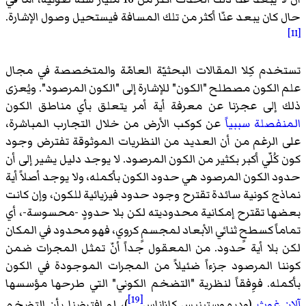
حال كان يبعد عنّا أكثر من تلك المسافة فيستحيل وصول الإشارة.
[11]
تستخدم كِلا المقالات البحثيّة العامّة والمتخصصة في مجال
علم الكون مصطلح "الكون" للإشارة إلى "الكون المرصود". ويُعزى
ذلك إلى عجزنا عن معرفة أية أمر يتعلق بأي مناطق الكون
المنفصلة سببياً
عن كوكب الأرض من خلال التجارب المباشرة،
على الرغم من أن العديد من النظريات الموثوقة تفترض وجود
كون كُلّي أكبر بكثير من الكون المرصود. لا يوجد دليل يشير إلى أن
حدود الكون المرصود هي حدود الكون بأكمله، ولا يوجد أصلاً أية
نماذج كونية سائدة تقترح وجود حدود فيزيائية للكون، وإن كانت
بعضها تقترح إمكانية محدوديته لكن بلا حدودٍ -محسوسة-، أي
تماماً كسطحٍ ثنائي الأبعاد لمجسمٍ كروي، فهو محدود في المكان
لكن بلا أية حدود. من المعقول جداً أنّ تمثل المجرات ضمن
كوننا المرصود جزءاً ضئيلاً من المجرات الموجودة في الكون
بأكمله. فوِفقاً لنظرية "التضخم الكوني" التي طرحها مؤسسها
[19]
آلان غوث
(وديموستينيس كازاناس
)، لو افترضنا بأن التضخم