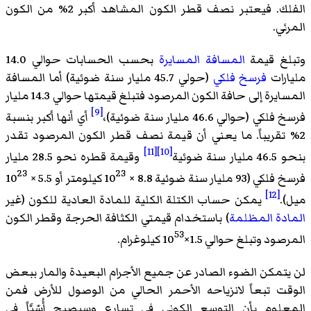
الفلك. فيعتبر نصف قطر الكون المشاهد أكبر 2% من الكون
المرئي.
وتبلغ قيمة
المسافة المسايرة
بحسب الحسابات حوالي 14.0
مليارات
فرسخ فلكي
(حولي 45.7 مليار سنة ضوئية) أما المسافة
المسايرة إلى حافة الكون المرصود فتبلغ قيمتها حوالي 14.3 مليار
[9]
فرسخ فلكي (حوالي 46.6 مليار سنة ضوئية)،
أي أنها أكبر بنسبة
2% تقريباً. ما يعني أن قيمة نصف قطر الكون المرصود تقدر
[11]
[10]
بنحو 46.5 مليار سنة ضوئية
وقيمة قطره نحو 28.5 مليار
23
23
فرسخ فلكي (93 مليار سنة ضوئية 8.8
×
10
كيلومتر أو 5.5
×
10
[12]
ميل).
يمكن حساب الكتلة الكلية للمادة العادية للكون (غير
المادة المظلمة
) باستخدام قيمتي الكثافة الحرجة وقطر الكون
53
المرصود وتبلغ حوالي 1.5×10
كيلوغرام.
لن يتمكن الضوء الصادر عن جميع الأجرام البعيدة والمار ببعض
الوقت تبعاً لانزياحه الأحمر الحالي من الوصول للأرض فمن
المعلوم بأن التوسع الكوني في تسارعٍ وسيصبح أُسّيَّاً في