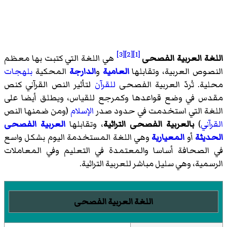
[3]
[2]
[1]
اللغة العربية الفصحى
هي اللغة التي كتبت بها معظم
النصوص العربية، وتقابلها
العامية
و
الدارجة
المحكية
بلهجات
محلية. تُردّ العربية الفصحى
للقرآن
لتأثير النص القرآني كنص
مقدس في وضع قواعدها وكمرجع للقياس، ويطلق أيضا على
اللغة التي استخدمت في حدود صدر
الإسلام
(ومن ضمنها النص
القرآني
)
بالعربية الفصحى التراثية
، وتقابلها
العربية الفصحى
الحديثة
أو
المعيارية
وهي اللغة المستخدمة اليوم بشكل واسع
في الصحافة أساسا والمعتمدة في التعليم وفي المعاملات
الرسمية، وهي سليل مباشر للعربية التراثية.
اللغة العربية الفصحى