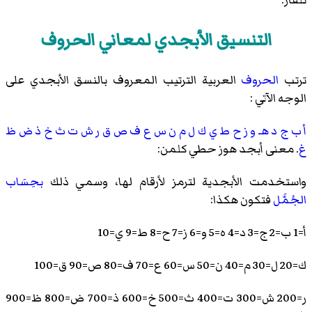
تلفاز.
التنسيق الأبجدي لمعاني الحروف
ترتب
الحروف
العربية الترتيب المعروف بالنسق الأبجدي على
الوجه الآتي :
أ
ب
ج
د
هـ
و
ز
ح
ط
ي
ك
ل
م
ن
س
ع
ف
ص
ق
ر
ش
ت
ث
خ
ذ
ض
ظ
غ
. معنى أبجد هوز حطي كلمن:
واستخدمت الأبجدية لترمز لأرقام لها، وسمي ذلك
بحِسَاب
الجُمَّل
فتكون هكذا:
أ=1 ب=2 ج=3 د=4 ه=5 و=6 ز=7 ح=8 ط=9 ي=10
ك=20 ل=30 م=40 ن=50 س=60 ع=70 ف=80 ص=90 ق=100
ر=200 ش=300 ت=400 ث=500 خ=600 ذ=700 ض=800 ظ=900