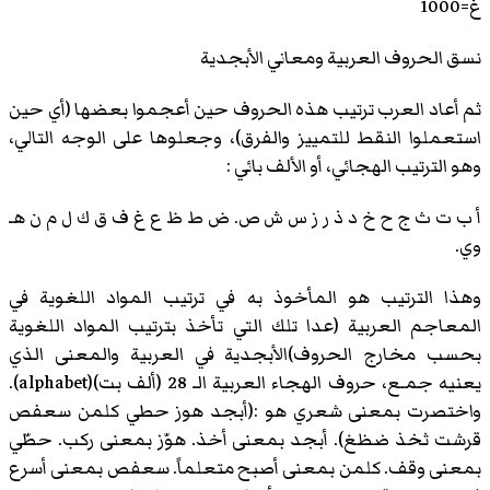
غ=1000
نسق الحروف العربية ومعاني الأبجدية
ثم أعاد العرب ترتيب هذه الحروف حين أعجموا بعضها (أي حين
استعملوا النقط للتمييز والفرق)، وجعلوها على الوجه التالي،
وهو الترتيب الهجائي، أو الألف بائي :
أ ب ت ث ج ح خ د ذ ر ز س ش ص. ض ط ظ ع غ ف ق ك ل م ن هـ
وي.
وهذا الترتيب هو المأخوذ به في ترتيب المواد اللغوية في
المعاجم العربية (عدا تلك التي تأخذ بترتيب المواد اللغوية
بحسب مخارج الحروف)الأبجدية في العربية والمعنى الذي
يعنيه جمـع، حروف الهجاء العربية الـ 28 (ألف بت)(alphabet).
واختصرت بمعنى شعري هو :(أبجد هوز حطي كلمن سعفص
قرشت ثخذ ضظغ). أبجد بمعنى أخذ. هوّز بمعنى ركب. حطّي
بمعنى وقف. كلمن بمعنى أصبح متعلماً. سعفص بمعنى أسرع