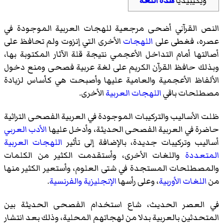
ويكيبيديا
هذه اللغة
النص القرآني أضحى مرجعية للهجات العربية الموجودة في
عصره، فغطى على
اللهجات
الأخرى التي إنزوت ولم تحافظ على
أصالتها أمام التداخل الأعجمي نتيجة قلة الآثار المكتوبة بها،
وبذلك حافظ القرآن الكريم على لغة عربية فصحى ومنع دخول
الألفاظ الأعجمية والعامية عليها وأصبحت هي كأساس لزيادة
مصطلحات باقي
اللهجات العربية
الأخرى.
ظلت الأساليب والتركيبات الموجودة في العربية الفصحى التراثية
حاضرة في العربية الفصحى الحديثة، وأدخل عليها
الأدب العربي
أساليب وتركيبات جديدة، بالإضافة إلى تأثير
اللهجات العربية
المتعددة
واللغات الأخرى، وأستقدمت الكثير من الكلمات
والمصطلحات المستجدة في شتى العلوم، وأستعير الكثير منها
من
اللغات الأوربية
، وعلى رأسها
الإنجليزية
والفرنسية
.
في العصر الحديث، شاع استخدام الفصحى الحديثة بين
المتحدثين بالعربية بدلا من لهجاتهم المحلية، وذلك بعد انتشار