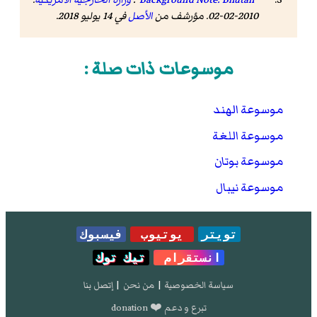
2010-02-02. مؤرشف من
الأصل
في 14 يوليو 2018
.
موسوعات ذات صلة :
موسوعة الهند
موسوعة اللغة
موسوعة بوتان
موسوعة نيبال
تويتر
يوتيوب
فيسبوك
انستقرام
تيك توك
سياسة الخصوصية
|
من نحن
|
إتصل بنا
تبرع و دعم ❤️ donation