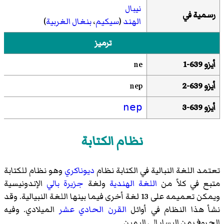
نيبال
رسمية
في
الهند
(
سيكيم
،
بنغال الغربية
)
ترميز
أيزو 639-1
ne
أيزو 639-2
nep
أيزو 639-3
nep
نظام الكتابة
تعتمد اللغة النبالية في الكتابة نظام
ديوناكري
وهو نظام للكتابة
متبع في كلاً من
اللغة الهندية
ولغة
جزيرة بالي
الإندونيسية
ويمكن تعميمه على 13 لغة أخرى فيما بينها اللغة النبيالية. وقد
نشأ هذا النظام في أوائل
القرن الحادي عشر
الميلادي. وفيه
الحروف من اليسار إلى اليمين.