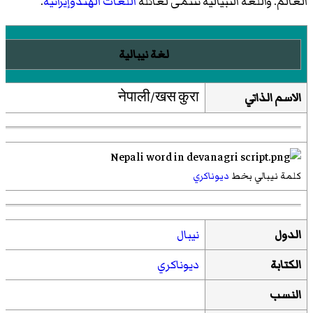
العالم. واللغة النبيالية تنتمى لعائلة
اللغات الهندوإيرانية
.
لغة نيبالية
الاسم الذاتي
नेपाली/खस कुरा
كلمة نيبالي بخط
ديوناكري
الدول
نيبال
الكتابة
ديوناكري
النسب