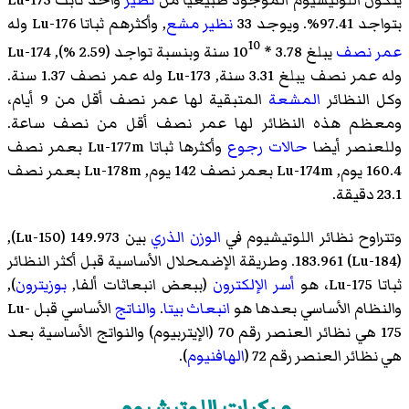
بتواجد 97.41%. ويوجد 33
نظير مشع
, وأكثرهم ثباتا Lu-176 وله
10
عمر نصف
يبلغ 3.78 * 10
سنة وبنسبة تواجد (2.59 %), Lu-174
وله عمر نصف يبلغ 3.31 سنة, Lu-173 وله عمر نصف 1.37 سنة.
وكل النظائر
المشعة
المتبقية لها عمر نصف أقل من 9 أيام،
ومعظم هذه النظائر لها عمر نصف أقل من نصف ساعة.
وللعنصر أيضا
حالات رجوع
وأكثرها ثباتا Lu-177m بعمر نصف
160.4 يوم, Lu-174m بعمر نصف 142 يوم, Lu-178m بعمر نصف
23.1 دقيقة.
وتتراوح نظائر اللوتيشيوم في
الوزن الذري
بين 149.973 (Lu-150),
183.961 (Lu-184). وطريقة الإضمحلال الأساسية قبل أكثر النظائر
ثباتا Lu-175، هو
أسر الإلكترون
(ببعض انبعاثات
ألفا
,
بوزيترون
),
والنظام الأساسي بعدها هو
انبعاث بيتا
.
والناتج
الأساسي قبل Lu-
175 هي نظائر العنصر رقم 70 (
الإيتربيوم
) والنواتج الأساسية بعد
هي نظائر العنصر رقم 72 (
الهافنيوم
).
مركبات اللوتيشيوم