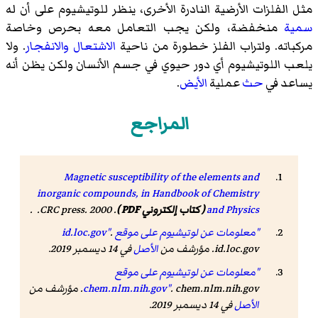
مثل الفلزات الأرضية النادرة الأخرى، ينظر للوتيشيوم على أن له
سمية
منخفضة، ولكن يجب التعامل معه بحرص وخاصة
مركباته. ولتراب الفلز خطورة من ناحية
الاشتعال
والانفجار
. ولا
يلعب اللوتيشيوم أي دور حيوي في جسم الأنسان ولكن يظن أنه
يساعد في
حث
عملية
الأيض
.
المراجع
Magnetic susceptibility of the elements and
inorganic compounds, in Handbook of Chemistry
and Physics
( كتاب إلكتروني PDF )
. CRC press. 2000. .
"معلومات عن لوتيشيوم على موقع id.loc.gov"
.
id.loc.gov. مؤرشف من
الأصل
في 14 ديسمبر 2019.
"معلومات عن لوتيشيوم على موقع
. chem.nlm.nih.gov. مؤرشف من
chem.nlm.nih.gov"
الأصل
في 14 ديسمبر 2019.