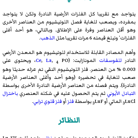
يتواجد مع تقريبا كل الفلزات الأرضية النادرة ولكن لا يتواجد
بمفرده، ويصعب للغاية فصل اللوتيشيوم من العناصر الأخرى
وهو أقل العناصر وفرة على الإطلاق. وبالتالي، هو أحد أغلى
الفلزات’ وتبلغ قيمته 6 مرات تقريبا مثل
الذهب
.
وأهم المصادر القابلة للاستخدام للوتيشيوم هو المعدن الأرضي
النادر
للفوسفات
المونازايت
: (
,
La
,
Ce
PO، ويحتوى على
4
0.003 % من العنصر. فلز اللوتيشيوم النقي تم عزله حديثا وهو
صعب للغاية في تحضيره (وهو أحد وأغلى العناصر الأرضية
النادرة). ويتم فصله من العناصر الأرضية النادرة الأخرى بواسطة
التبادل الأيوني
ثم يتم الحصول عليه في شكله العنصري
باختزال
LuCl المائي أو
LuF بواسطة
فلز
أو
فلز قلوي ترابي
.
3
3
النظائر
يتكون اللوتيشيوم الموجود طبيعيا من
نظير
واحد ثابت Lu-175