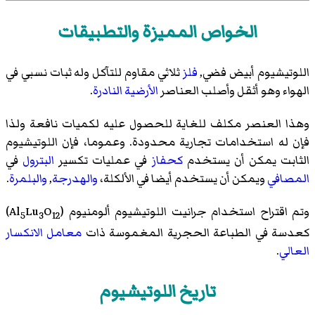
الخواص المميزة والتطبيقات
اللوتيشيوم أبيض فضي,
فلز
ثلاثي مقاوم للتآكل وله ثبات نسبي في
الهواء وهو أثقل وأصلب العناصر
الأرضية النادرة
.
وهذا العنصر مكلف للغاية للحصول عليه لكميات نافعة ولذا
فإن له استخدامات تجارية محدودة. وعموما، فإن اللوتيشيوم
الثابت يمكن أن يستخدم
كحفاز
في عمليات تكسير
البترول
في
المصافي
ويمكن أن يستخدم أيضا في الألكلة،
والهدرجة
,
والبلمرة
.
وتم اقتراح استخدام
جرانيت اللوتيشيوم ألومنيوم
(Al
O
Lu
)
5
3
12
كعدسة في
الطباعة الحجرية المغموسة
ذات
معامل الانكسار
العالي
.
تاريخ اللوتيشيوم