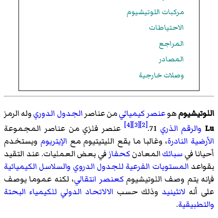
مركبات اللوتيشيوم
الاحتياطات
المراجع
المصادر
وصلات خارجية
اللوتيشيوم
هو
عنصر كيميائي
من عناصر
الجدول الدوري
وله الرمز
[4]
[3]
[2]
Lu
والرقم الذري
71.
عنصر فلزي من عناصر المجموعة
الأرضية النادرة
، وغالبا ما يقع الليتيتيوم مع
الإيتريوم
ويستخدم
أحيانا في
سبائك
المعادن
كحفاز
في بعض العمليات. عند التقيد
بقواعد
المستويات الفرعية للجدول الدروي
والسلاسل الكيميائية
فإنه يتم وصف اللوتيشيوم
كعنصر انتقالي
، لكنه عموما يوصف
على أنه
لانثينيد
وذلك حسب
الالاتحاد الدولي للكيمياء البحتة
والتطبيقية
.