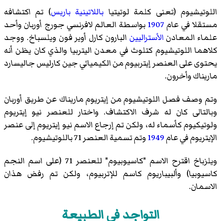
اللوتيشيوم (تعنى كلمة لوتيتيا
باللاتينية
باريس
) تم اكتشافه
مستقلا في عام
1907
بواسطة العالم لافرنسي
جورج أوربان
وأحد
علماء المعادن
الأستراليين
البارون
كارل أوير فون ويلسباخ
. ووجد
كلاهما اللوتيشيوم كتلوث في معدن
اليتربيا
والذي كان يظن أنه
يحتوى على العنصر
إيتربيوم
من الكيميائي
جين كارليس جاليسارد
ماريناك
وأخرون.
وتم وصف فصل اللوتيشيوم من إيتريوم ماريناك عن طريق أوربان
وبالتالى كان له شرف الاكتشاف. واختار للعنصر نيو إيتريوم
ولوتيكيوم كأسماء له، ولكن تم إرجاع الاسم نيو إيتريوم إلى عنصر
الإيتريوم في عام
1949
وتم تسمية العنصر 71 باللوتيشيوم.
ويلزباخ اقترح الاسم "كاسيوبيوم" للعنصر 71 (على اسم النجم
كاسيوبيا) وألبيباريوم كاسم للإتربيوم، ولكن تم رفض هذان
الاسمان.
التواجد في الطبيعة