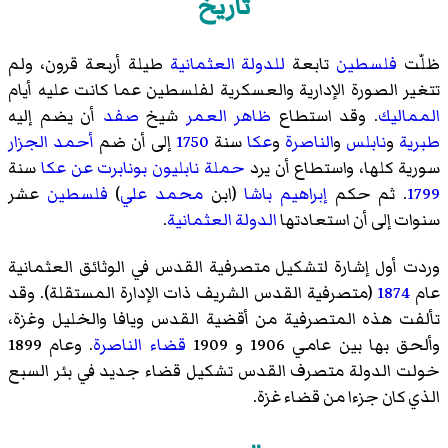
تاريخ
ظلّت
فلسطين
تابعة
للدولة العثمانية
طيلة أربعة قرون، ولم
تتغير الصورة الإدارية والعسكرية لفلسطين عما كانت عليه أيام
المماليك
. وقد استطاع
ظاهر العمر
شيخ
صفد
أن يضم إليه
طبرية
و
نابلس
و
الناصرة
و
عكا
سنة
1750
إلى أن ضم
أحمد الجزار
سورية كلها، واستطاع أن يرد
حملة نابليون بونابرت عن عكا
سنة
1799
. ثم حكم
إبراهيم باشا
(ابن
محمد علي
)
فلسطين
عشر
سنوات إلى أن استعادتها
الدولة العثمانية
.
وردت أول إشارة لتشكيل متصرفية القدس في الوثائق العثمانية
عام
1874
(متصرفية القدس الشريف ذات الإدارة المستقلة). وقد
تألفت هذه المتصرفية من أقضية القدس ويافا والخليل وغزة،
وألحق بها بين عامي 1906 و 1909
قضاء الناصرة
. وعام 1899
خولت الدولة متصرف القدس تشكيل قضاء جديد في بئر السبع
الذي كان جزءا من قضاء غزة.