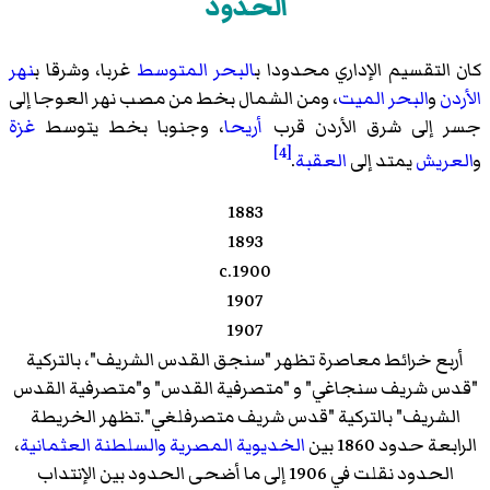
الحدود
كان التقسيم الإداري محدودا ب
البحر المتوسط
غربا، وشرقا ب
نهر
الأردن
و
البحر الميت
، ومن الشمال بخط من مصب نهر العوجا إلى
جسر إلى شرق الأردن قرب
أريحا
، وجنوبا بخط يتوسط
غزة
[4]
و
العريش
يمتد إلى
العقبة
.
1883
1893
c.1900
1907
1907
أربع خرائط معاصرة تظهر "سنجق القدس الشريف"، بالتركية
"قدس شريف سنجاغي" و "متصرفية القدس" و"متصرفية القدس
الشريف" بالتركية "قدس شريف متصرفلغي".تظهر الخريطة
الرابعة حدود 1860 بين
الخديوية المصرية
والسلطنة العثمانية
،
الحدود نقلت في 1906 إلى ما أضحى الحدود بين الإنتداب