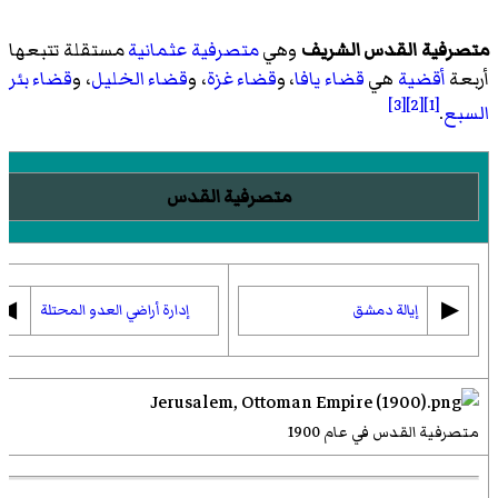
متصرفية القدس الشريف
وهي
متصرفية عثمانية
مستقلة تتبعها
أربعة
أقضية
هي
قضاء يافا
، و
قضاء غزة
، و
قضاء الخليل
، و
قضاء بئر
[3]
[2]
[1]
السبع
.
متصرفية القدس
◀︎
▶︎
إيالة دمشق
إدارة أراضي العدو المحتلة
متصرفية القدس في عام 1900