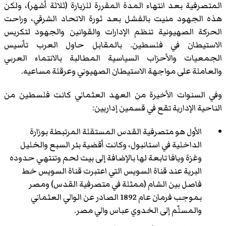
المتصرفية بعد انتهاء المدة المقررة للزيارة (ثلاثة أشهر)، ولكن
هذه الجهود منيت بالفشل بعد ثورة الاتحاد الشرقي، وراحت
الحركة الصهيونية تنظم الإدارات والقوانين والجهود لتكريس
الاستيطان في فلسطين. بالمقابل حاول العرب تأسيس
الجمعيات والأحزاب السياسية المطالبة بالانتماء العربي
والعاملة على مواجهة الاستيطان الصهيوني وعرقلة مساعيه.
وفي السنوات الأخيرة من العهد العثماني كانت فلسطين من
الناحية الإدارية تقع في قسمين إداريين:
الأول هو متصرفية القدس المستقلة المرتبطة بوزارة
الداخلية في استانبول، وكانت أقضية بئر السبع والخليل
وغزة ويافا تابعة لها بالإضافة إلى بيت لحم وتنتهي حدوده
البرية عند قناة السويس التي اعتبرت قناة السويس خط
فاصل بين الشام (ممثلة في متصرفية القدس) ومصر
بموجب فرمان عام 1892 الصادر عن الوالي العثماني
والمسلّم إلى الخدوي عباس والي مصر.