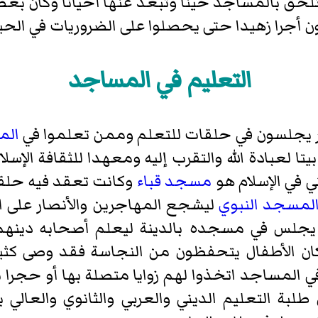
ب تلحق بالمساجد حينا وتبعد عنها أحيانا وكان ب
ن أجرا زهيدا حتى يحصلوا على الضروريات في الحيا
التعليم في المساجد
ار يجلسون في حلقات للتعلم وممن تعلموا في
ال
لعبادة الله والتقرب إليه ومعهدا للثقافة الإسلام
ي في الإسلام هو
مسجد قباء
وكانت تعقد فيه حلقا
لمسجد النبوي
ليشجع المهاجرين والأنصار على ا
ن يجلس في مسجده بالدينة ليعلم أصحابه دينهم 
 كان الأطفال يتحفظون من النجاسة فقد وصى كثي
 المساجد اتخذوا لهم زوايا متصلة بها أو حجرا ب
لبة التعليم الديني والعربي والثانوي والعا