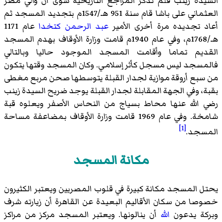
السيدة زينب فلم تذكر المراجع التاريخية سوى أن والي مصر
العثماني على باشا قام سنة 951 هـ/1547م بتجديد المسجد ثم
أعاد تجديده مرة أخرى الأمير
عبد الرحمن كتخدا
عام 1171
هـ/1768م، وفي عام 1940م قامت وزارة الأوقاف بهدم المسجد
القديم تماما وأقامت المسجد الموجود حاليا وبالتالي
فالمسجد ليس مسجل كأثر إسلامي. وكان المسجد وقتها يتكون
من سبع أروقة موازية لجدار القبلة يتوسطها صحن مربع مغطى
بقبة، وفي الجهة المقابلة لجدار القبلة يوجد ضريح السيدة زينب
رضي الله عنها محاط بسياج من النحاس الأصفر ويعلوه قبة
شامخة. وفي عام 1969 قامت وزارة الأوقاف بمضاعفة مساحة
[1]
المسجد.
مكانة المسجد
يحتل المسجد مكانة كبيرة في قلوب المصريين ويعتبر الكثيرون
خصوصا من سكان الأقاليم البعيدة عن القاهرة أن زيارته شرف
وبركة يدعون
الله
أن ينالونها. ويعتبر المسجد مركز من مراكز