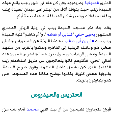
الطرق
الصوفية
ومريديها. وفي كل عام في شهر رجب يقام
مولد
السيدة زينب
حيث يتوافد آلاف من البشر على ميدان السيدة زينب
وتقام احتفالات ويتغير شكل المنطقة تماما لبضعة أيام.
وقد جاء ذكر مسجد السيدة زينب في رواية الروائي المصري
المشهور
يحيى حقي
"
قنديل أم هاشم
". و"أم هاشم" كنية السيدة
زينب بنت
علي بن أبي طالب
. تحدثنا الرواية عن شاب ريفي جاء في
صغره هو وعائلته الريفية إلى القاهرة وسكنوا بالقرب من مشهد
السيدة. ومحور الرواية يدور حول طرق معالجة مرض العيون عند
أهالي الحي، فأكثرهم كانوا يتعالجون عن طريق استخدام زيت
القنديل الذي كان يشعل داخل المشهد وفوق ضريخ السيدة.
وللرواية معاني كثيرة، ولكنها توضح مكانة هذه المسجد، حتى
كانوا يتباركون بالزيت.
العتريس والعيدروس
قبران متجاوران لشيخين من آل بيت النبي
محمد
أمام باب مزار