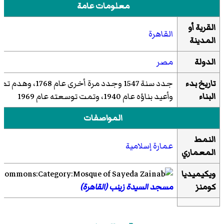
معلومات عامة
القرية أو
القاهرة
المدينة
الدولة
مصر
تاريخ بدء
جدد سنة 1547 وجدد مرة أخرى عام 1768، وه
البناء
وأعيد بناؤه عام 1940، وتمت توسعته عام 1969
المواصفات
النمط
عمارة إسلامية
المعماري
ويكيميديا
كومنز
مسجد السيدة زينب (القاهرة)