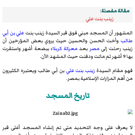
مقالة مفصلة
:
زينب بنت علي
المشهور أن المسجد مبني فوق قبر السيدة زينب بنت
علي بن أبي
طالب
وأخت الحسن والحسين حيث يروي بعض المؤرخين أن
زينب رحلت إلى
مصر
بعد
معركة كربلاء
ببضعة أشهر واستقرت
بها 9 أشهر ثم ماتت ودفنت حيث المشهد الآن.
فهو مقام السيدة
زينب بنت علي
بن أبي طالب ويعتبره الكثيرون
من أهم المزارات الإسلامية بمصر.
تاريخ المسجد
لا يعرف على وجه التحديد متى تم إنشاء المسجد أعلى قبر