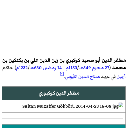
مظفر الدين أبو سعيد كوكبري بن زين الدين علي بن بكتكين بن
محمد
(
27 محرم
549هـ
/
1153م
-
14 رمضان
630هـ
/
1232م
) حاكم
[1]
أربيل
في عهد
صلاح الدين الأيوبي
.
مظفر الدين كوكبوري