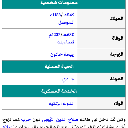
معلومات شخصية
549هـ
/
1153م
الميلاد
الموصل
630هـ
/
1232م
الوفاة
قضاء بلد
الزوجة
ربيعة خاتون
الحياة العملية
المهنة
جندي
الخدمة العسكرية
الولاء
الدولة الزنكية
وكان قد دخل في طاعة
صلاح الدين الأيوبي
دون
حرب
كما تزوج
أخته. وشارك "مظفر الدين" في معظم الحروب التي خاضها
صلاح