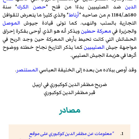
الدين
ضد الصليبيين بدءًا من فتح "
حصن الكرك
" سنة
580هـ/1184 م من صاحبه "
أرناط
" والذي كثيرا ما يتعرض للقوافل
التجارية بالسلب والنهب. كما تولى قيادة جيوش
الموصل
والجزيرة في
معركة حطين
ويذكر أنه هو الذي أوحى بفكرة إحراق
الحشائش التي كانت تحيط بأرض المعركة حين وجد الريح في
مواجهة جيش
الصليبيين
كما يذكر التاريخ نجاح خطته ووضوح
أثرها في هزيمة الجيش الصليبي.
وقد أوصى ببلاده من بعده إلى الخليفة العباسي
المستنصر
.
ضريح مظفر الدين كوكبوري في اربيل
قبر مظفر الدين كوكبوري
مصادر
"معلومات عن مظفر الدين كوكبوري على موقع