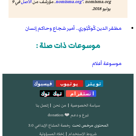
. nomisma.org. مؤرشف من
nomisma.org"
الأصل
في 9
يوليو 2018.
مظفر الدين كُوكُبُوري.. أمير شجاع وحاكم إنسان
موسوعات ذات صلة :
موسوعة أعلام
تويتر
يوتيوب
فيسبوك
انستقرام
تيك توك
سياسة الخصوصية
|
من نحن
|
إتصل بنا
تبرع و دعم ❤️ donation
المحتوى مرخص تحت
رخصة المشاع الإبداعي 3.0
شروط الإستخدام
|
إخلاء المسؤولية