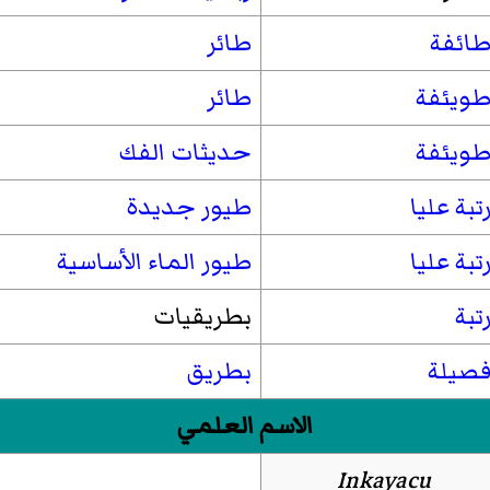
ائفة
طائر
ويئفة
طائر
ويئفة
حديثات الفك
تبة عليا
طيور جديدة
تبة عليا
طيور الماء الأساسية
تبة
بطريقيات
صيلة
بطريق
الاسم العلمي
Inkayacu