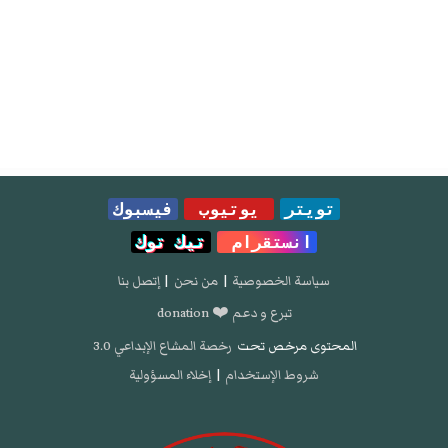
تويتر
يوتيوب
فيسبوك
انستقرام
تيك توك
سياسة الخصوصية
|
من نحن
|
إتصل بنا
تبرع و دعم ❤️ donation
المحتوى مرخص تحت
رخصة المشاع الإبداعي 3.0
شروط الإستخدام
|
إخلاء المسؤولية