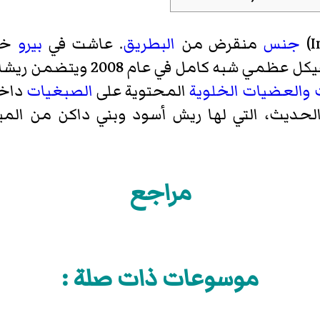
I
)
جنس
منقرض من
البطريق
. عاشت في
بيرو
خل
حوالي 36 مليون سنة. وتم اكتشاف
والعضيات الخلوية
المحتوية على
الصبغيات
داخل 
حديث، التي لها ريش أسود وبني داكن من الميلان
مراجع
موسوعات ذات صلة :