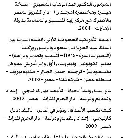
المرموق الدكتور عبد الوهاب المسيري – نسخة
ميسرة ومختصرة (مجلدان) – دار الشروق بمصر
بالاشتراك مع مركز زايد للتنسيق والمتابعة بدولة
الإمارات – 2004.
القمة الأمريكية السعودية الأولى: القمة السرية بين
الملك عبد العزيز ابن سعود والرئيس روزفلت
(البحيرات المرة –1945) – (تقديم وتحرير ودراسة) –
بقلم: الكولونيل: وليم إيدي (أول وزير أمريكي مفوض
بالسعودية) – ترجمة: حسن الجزار – مكتبة بيروت –
سلطنة عمان – شركة دلتا – مصر –2008.
دع القلق وابدأ الحياة – تأليف: ديل كارنيجي – إعداد
وتقديم ودراسة – دار الحرم للتراث – مصر –2009.
كيف تكسب الأصدقاء وتؤثر في الناس – تأليف: ديل
كارنيجي – إعداد وتقديم ودراسة – دار الحرم للتراث –
مصر –2009.
تربية المرأة والحجاب (ردا على قاسم أمين) – تأليف: