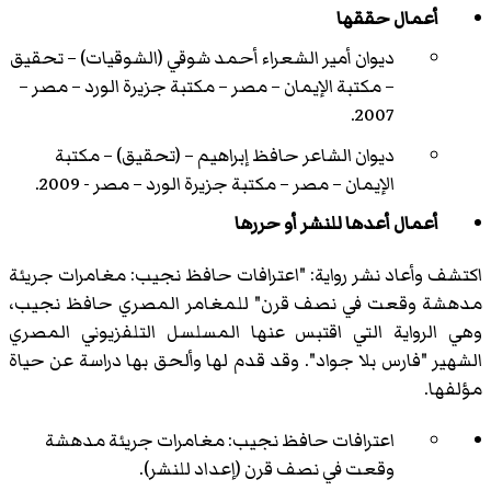
أعمال حققها
ديوان أمير الشعراء أحمد شوقي (الشوقيات) – تحقيق
– مكتبة الإيمان – مصر – مكتبة جزيرة الورد – مصر –
2007.
ديوان الشاعر حافظ إبراهيم – (تحقيق) – مكتبة
الإيمان – مصر – مكتبة جزيرة الورد – مصر - 2009.
أعمال أعدها للنشر أو حررها
اكتشف وأعاد نشر رواية: "اعترافات حافظ نجيب: مغامرات جريئة
مدهشة وقعت في نصف قرن" للمغامر المصري حافظ نجيب،
وهي الرواية التي اقتبس عنها المسلسل التلفزيوني المصري
الشهير "فارس بلا جواد". وقد قدم لها وألحق بها دراسة عن حياة
مؤلفها.
اعترافات حافظ نجيب: مغامرات جريئة مدهشة
وقعت في نصف قرن (إعداد للنشر).