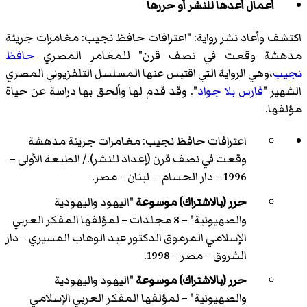
أعمال أعدها للنشر أو حررها
اكتشف وأعاد نشر رواية: "اعترافات حافظ نجيب: مغامرات جريئة
مدهشة وقعت في نصف قرن" للمغامر المصري
حافظ
نجيب
،وهي الرواية التي اقتبس عنها المسلسل التلفزيوني المصري
الشهير "
فارس بلا جواد
". وقد قدم لها وألحق بها دراسة عن حياة
مؤلفها.
اعترافات حافظ نجيب: مغامرات جريئة مدهشة
وقعت في نصف قرن (إعداد للنشر)./ الطبعة الأولى –
1996 – دار الحسام – لبنان – مصر.
حرر (بالاشتراك) موسوعة
"اليهود واليهودية
والصهيونية" – 8 مجلدات – لمؤلفها المفكر العربي
الإسلامي المرموق الدكتور عبد الوهاب المسيري – دار
الشروق – مصر – 1998.
حرر (بالاشتراك) موسوعة
"اليهود واليهودية
والصهيونية" – لمؤلفها المفكر العربي الإسلامي