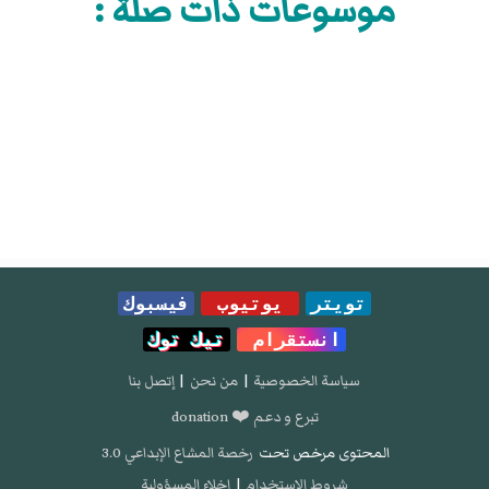
موسوعات ذات صلة :
تويتر
يوتيوب
فيسبوك
انستقرام
تيك توك
سياسة الخصوصية
|
من نحن
|
إتصل بنا
تبرع و دعم ❤️ donation
المحتوى مرخص تحت
رخصة المشاع الإبداعي 3.0
شروط الإستخدام
|
إخلاء المسؤولية