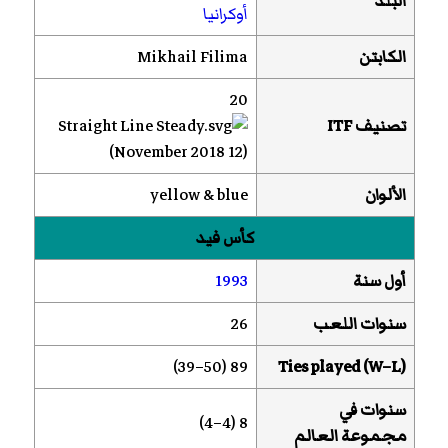
البلد
أوكرانيا
الكابتن
Mikhail Filima
20
تصنيف ITF
(12 November 2018)
الألوان
yellow & blue
كأس فيد
أول سنة
1993
سنوات اللعب
26
89 (50–39)
Ties played (W–L)
سنوات في
8 (4–4)
مجموعة العالم