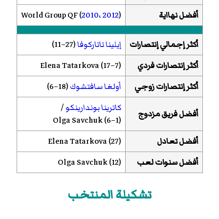
أفضل نهااية
)
2012
،
2010
World Group QF (
أكثر إجمالي إنتصارات
إيلينا تاتاركوفا
(27–11)
أكثر إنتصارات فردي
Elena Tatarkova (17–7)
أكثر إنتصارات زوجي
أولغا سافتشوك
(18–6)
كاترينا بوندارينكو
/
أفضل فريق مزدوج
Olga Savchuk (6–1)
أفضل تعادل
Elena Tatarkova (27)
أفضل سنوات لعب
Olga Savchuk (12)
تشكيلة المنتخب