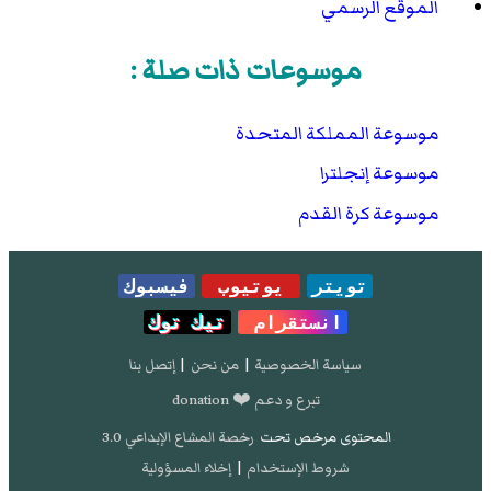
الموقع الرسمي
موسوعات ذات صلة :
موسوعة المملكة المتحدة
موسوعة إنجلترا
موسوعة كرة القدم
تويتر
يوتيوب
فيسبوك
انستقرام
تيك توك
سياسة الخصوصية
|
من نحن
|
إتصل بنا
تبرع و دعم ❤️ donation
المحتوى مرخص تحت
رخصة المشاع الإبداعي 3.0
شروط الإستخدام
|
إخلاء المسؤولية