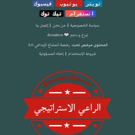
تويتر
يوتيوب
فيسبوك
انستقرام
تيك توك
سياسة الخصوصية
|
من نحن
|
إتصل بنا
تبرع و دعم ❤️ donation
المحتوى مرخص تحت
رخصة المشاع الإبداعي 3.0
شروط الإستخدام
|
إخلاء المسؤولية