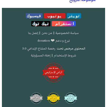
تويتر
يوتيوب
فيسبوك
انستقرام
تيك توك
سياسة الخصوصية
|
من نحن
|
إتصل بنا
تبرع و دعم ❤️ donation
المحتوى مرخص تحت
رخصة المشاع الإبداعي 3.0
شروط الإستخدام
|
إخلاء المسؤولية