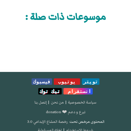
موسوعات ذات صلة :
تويتر
يوتيوب
فيسبوك
انستقرام
تيك توك
سياسة الخصوصية
|
من نحن
|
إتصل بنا
تبرع و دعم ❤️ donation
المحتوى مرخص تحت
رخصة المشاع الإبداعي 3.0
شروط الإستخدام
|
إخلاء المسؤولية