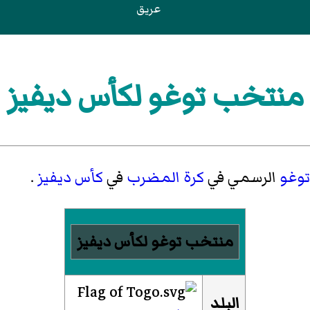
عريق
منتخب توغو لكأس ديفيز
توغو
الرسمي في
كرة المضرب
في
كأس ديفيز
.
منتخب توغو لكأس ديفيز
البلد