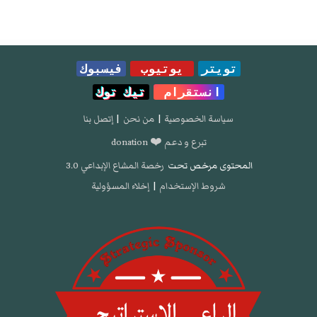
تويتر
يوتيوب
فيسبوك
انستقرام
تيك توك
سياسة الخصوصية
|
من نحن
|
إتصل بنا
تبرع و دعم ❤️ donation
المحتوى مرخص تحت
رخصة المشاع الإبداعي 3.0
شروط الإستخدام
|
إخلاء المسؤولية