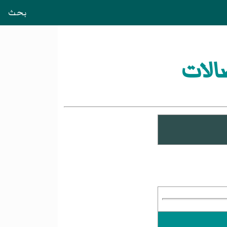
بحث
الات