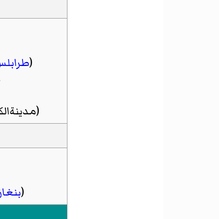
(
طرابلس
س
(
مدينةال
(
بنغاز