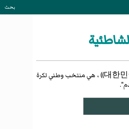
بحث
لشاطئية
대한민
)) ، هي منتخب وطني لكرة
م".