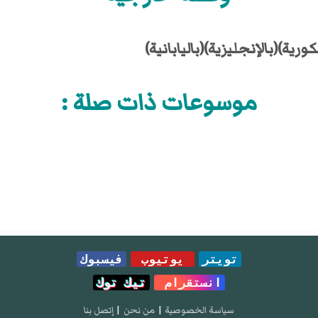
لكورية)
(بالإنجليزية)
(باليابانية)
موسوعات ذات صلة :
تويتر
يوتيوب
فيسبوك
انستقرام
تيك توك
سياسة الخصوصية
|
من نحن
|
إتصل بنا