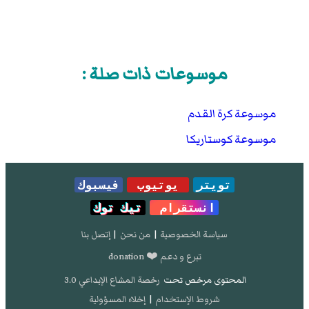
موسوعات ذات صلة :
موسوعة كرة القدم
موسوعة كوستاريكا
تويتر
يوتيوب
فيسبوك
انستقرام
تيك توك
سياسة الخصوصية
|
من نحن
|
إتصل بنا
تبرع و دعم ❤️ donation
المحتوى مرخص تحت
رخصة المشاع الإبداعي 3.0
شروط الإستخدام
|
إخلاء المسؤولية