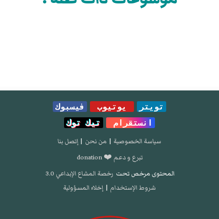
تويتر
يوتيوب
فيسبوك
انستقرام
تيك توك
سياسة الخصوصية
|
من نحن
|
إتصل بنا
تبرع و دعم ❤️ donation
المحتوى مرخص تحت
رخصة المشاع الإبداعي 3.0
شروط الإستخدام
|
إخلاء المسؤولية