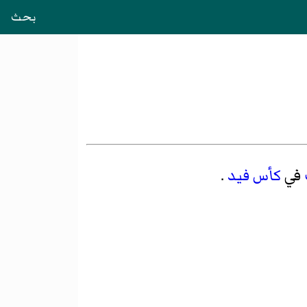
بحث
في
كأس فيد
.