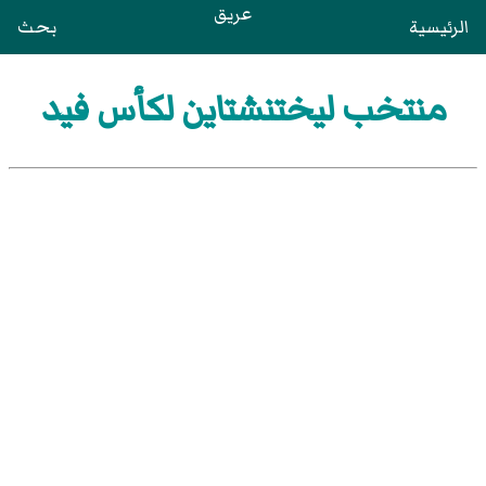
عريق
الرئيسية
بحث
منتخب ليختنشتاين لكأس فيد