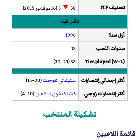
▼
تصنيف ITF
58
5 (16 نوفمبر 2015)
كأس فيد
أول سنة
1996
سنوات اللعب
12
53 (23–30)
Ties played (W–L)
أكثر إجمالي إنتصارات
ستيفاني فوجت
(20–15)
أكثر إنتصارات زوجي
كاثينكا فون ديكمان
(10–4)
تشكيلة المنتخب
قائمة اللاعبين