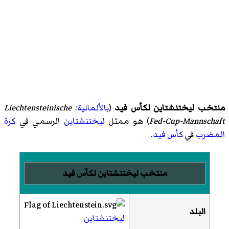
منتخب ليختنشتاين لكأس فيد
(
بالألمانية
:
Liechtensteinische
Fed-Cup-Mannschaft
)‏ هو ممثل
ليختنشتاين
الرسمي في
كرة
المضرب
في
كأس فيد
.
منتخب ليختنشتاين لكأس فيد
البلد
ليختنشتاين