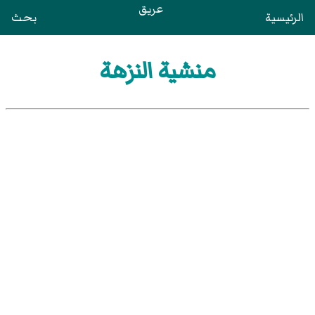
عريق
الرئيسية
بحث
منشية النزهة