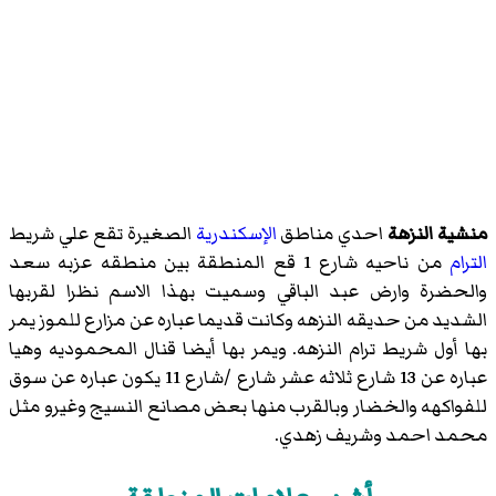
منشية النزهة
احدي مناطق
الإسكندرية
الصغيرة تقع علي شريط
الترام
من ناحيه شارع 1 قع المنطقة بين منطقه عزبه سعد
والحضرة وارض عبد الباقي وسميت بهذا الاسم نظرا لقربها
الشديد من
حديقه النزهه
وكانت قديما عباره عن مزارع للموز يمر
بها أول شريط
ترام النزهه
. ويمر بها أيضا
قنال المحموديه
وهيا
عباره عن 13 شارع ثلاثه عشر شارع /شارع 11 يكون عباره عن سوق
للفواكهه والخضار وبالقرب منها بعض مصانع النسيج وغيرو مثل
محمد احمد وشريف زهدي.