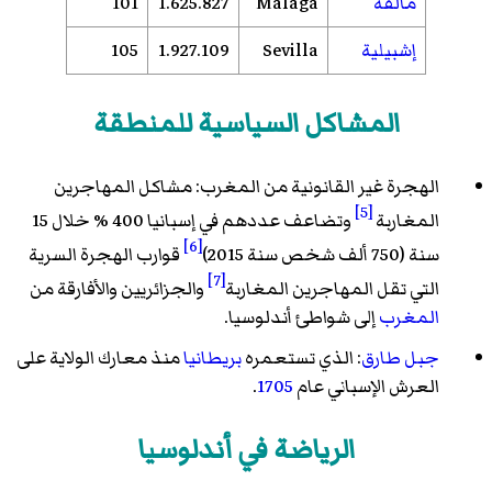
مالقة
Málaga
1.625.827
101
إشبيلية
Sevilla
1.927.109
105
المشاكل السياسية للمنطقة
الهجرة غير القانونية من المغرب: مشاكل المهاجرين
[5]
المغاربة
وتضاعف عددهم في إسبانيا 400 % خلال 15
[6]
سنة (750 ألف شخص سنة 2015)
قوارب الهجرة السرية
[7]
التي تقل المهاجرين المغاربة
والجزائريين والأفارقة من
المغرب
إلى شواطئ أندلوسيا.
جبل طارق
: الذي تستعمره
بريطانيا
منذ معارك الولاية على
العرش الإسباني عام
1705
.
الرياضة في أندلوسيا