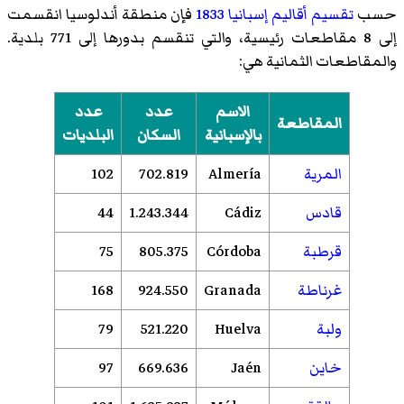
حسب
تقسيم أقاليم إسبانيا 1833
فإن منطقة أندلوسيا انقسمت
إلى 8 مقاطعات رئيسية، والتي تنقسم بدورها إلى 771 بلدية.
والمقاطعات الثمانية هي:
الاسم
عدد
عدد
المقاطعة
بالإسبانية
السكان
البلديات
المرية
Almería
702.819
102
قادس
Cádiz
1.243.344
44
قرطبة
Córdoba
805.375
75
غرناطة
Granada
924.550
168
ولبة
Huelva
521.220
79
خاين
Jaén
669.636
97