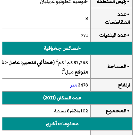
• رئيس المنطقة
خوسيه أنطونيو غرينيان
• عدد
8
المقاطعات
• عدد البلديات
771
خصائص جغرافية
2
87٫268 كم² كم
(
خطأ في التعبير: عامل < غي
• المساحة
2
متوقع
ميل
)
ارتفاع
3478
متر
عدد السكان (2011)
• المجموع
8٫424٫102 نسمة
معلومات أخرى