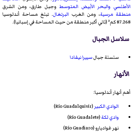
الأطلسي
والبحر الأبيض المتوسط
وجبل طارق، ومن الشرق
منطقة مرسية
، ومن الغرب
البرتغال
. تبلغ مساحة أندلوسيا
87.268 كم² (ثاني أكبر منطقة من حيث المساحة في إسبانيا).
سلاسل الجبال
سلسلة جبال
سييرا نيفادا
الأنهار
أهم أنهار أندلوسيا:
الوادي الكبير
(Río Guadalquivir)
وادي لكة
(Río Guadalete)
نهر غواديارو (Río Guadiaro)