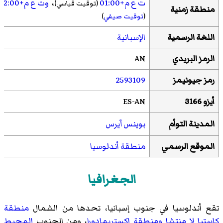
ت ع م+01:00
،
وت ع م+02:00
(توقيت قياسي)
منطقة زمنية
(
توقيت صيفي
)
اللغة الرسمية
الإسبانية
الرمز البريدي
AN
رمز جيونيمز
2593109
أيزو 3166
ES-AN
المدينة التوأم
بوينس آيرس
الموقع الرسمي
منطقة أندلوسيا
الجغرافيا
تقع أندلوسيا في جنوب إسبانيا، تحدها من الشمال
منطقة
كاستيا لا منتشا
ومنطقة إكستريمادورا
، ومن الجنوب
المحيط