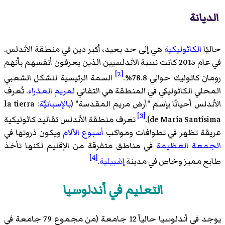
الديانة
حاليًا
الكاثوليكية
هي إلى حد بعيد، أكبر دين في منطقة الأندلس.
في عام 2015 كانت نسبة الأندلسيين الذين يعرفون أنفسهم بأنهم
[2]
رومان كاثوليك حوالي 78.8%.
السمة الرئيسية للشكل الشعبي
المحلي الكاثوليكي في المنطقة هي التفاني
لمريم العذراء
. تُعرف
الأندلس أحيانًا بإسم "أرض مريم المقدسة" (
بالإسبانيَّة
: la tierra
[3]
de María Santísima).
تعرف منطقة الأندلس تقاليد كاثوليكية
عريقة تظهر في تطوافات ومواكب
أسبوع الآلام
ويكون ذروتها في
الجمعة العظيمة
في مناطق متفرقة من الإقليم لكنها تأخذ
[4]
طابع مميز وخاص في مدينة
إشبيلية
.
التعليم في أندلوسيا
يوجد في أندلوسيا حالياً 12 جامعة (من مجموع 79 جامعة في