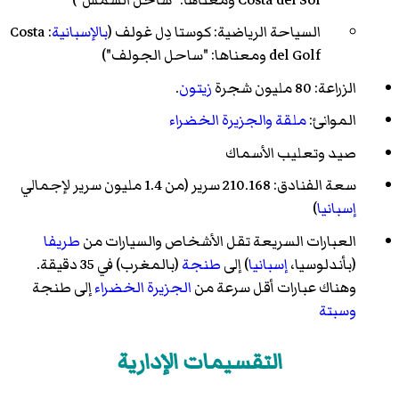
السياحة الرياضية:
كوستا دِل غولف
(
بالإسبانية
: Costa
del Golf ومعناها: "ساحل الجولف")
الزراعة: 80 مليون شجرة
زيتون
.
الموانئ:
ملقة
والجزيرة الخضراء
صيد وتعليب الأسماك
سعة الفنادق: 210.168 سرير (من 1.4 مليون سرير لإجمالي
إسبانيا
)
العبارات السريعة تقل الأشخاص والسيارات من
طريفا
(بأندلوسيا،
إسبانيا
) إلى
طنجة
(بالمغرب) في 35 دقيقة.
وهناك عبارات أقل سرعة من
الجزيرة الخضراء
إلى طنجة
وسبتة
التقسيمات الإدارية