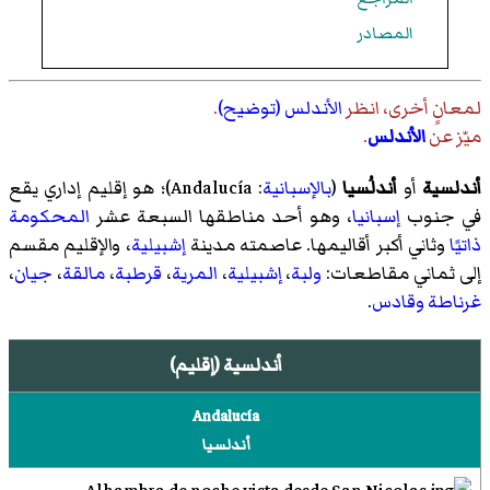
المصادر
لمعانٍ أخرى، انظر
الأندلس (توضيح)
.
ميّز عن
الأندلس
.
أندلسية
أو
أندلُسيا
(
بالإسبانية
:
Andalucía
)‏؛ هو إقليم إداري يقع
في جنوب
إسبانيا
، وهو أحد مناطقها السبعة عشر
المحكومة
ذاتيًا
وثاني أكبر أقاليمها. عاصمته مدينة
إشبيلية
، والإقليم مقسم
إلى ثماني مقاطعات:
ولبة
،
إشبيلية
،
المرية
،
قرطبة
،
مالقة
،
جيان
،
غرناطة
وقادس
.
أندلسية (إقليم)
Andalucía
أندلسيا