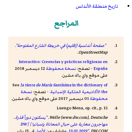
تاريخ منطقة الأندلس
المراجع
"صفحة أندلسية (إقليم) في خريطة الشارع المفتوحة"
.
.
OpenStreetMap
Interactivo: Creencias y prácticas religiosas en
España
- تصفح:
نسخة محفوظة
12 ديسمبر 2018
على موقع واي باك مشين.
See
la tierra de María Santísima
in the dictionary of
the الأكاديمية الملكية الإسبانية.
- تصفح:
نسخة
محفوظة
01 ديسمبر 2017 على موقع واي باك مشين.
Luengo Mena, op. cit., p. 15
Welle (www.dw.com), Deutsche.
"يسكنون دوراً قذرة..
مهاجرون مغاربة على حبال المعاناة بإسبانيا | DW |
DW.COM
.
13.01.2019"
. مؤرشف من
الأصل
في 15 يناير