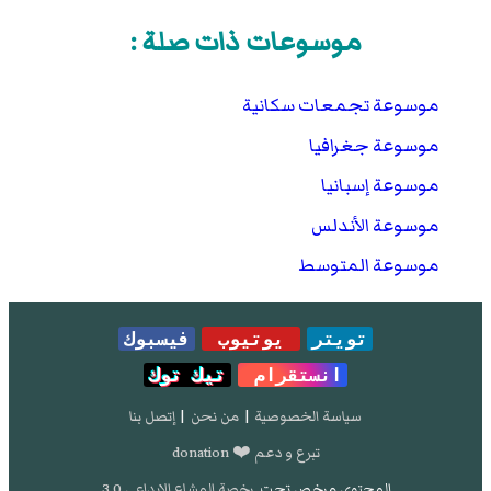
موسوعات ذات صلة :
موسوعة تجمعات سكانية
موسوعة جغرافيا
موسوعة إسبانيا
موسوعة الأندلس
موسوعة المتوسط
تويتر
يوتيوب
فيسبوك
انستقرام
تيك توك
سياسة الخصوصية
|
من نحن
|
إتصل بنا
تبرع و دعم ❤️ donation
المحتوى مرخص تحت
رخصة المشاع الإبداعي 3.0