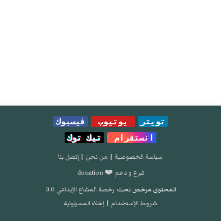
تويتر
يوتيوب
فيسبوك
انستقرام
تيك توك
سياسة الخصوصية
|
من نحن
|
إتصل بنا
تبرع و دعم ❤️ donation
المحتوى مرخص تحت
رخصة المشاع الإبداعي 3.0
شروط الإستخدام
|
إخلاء المسؤولية