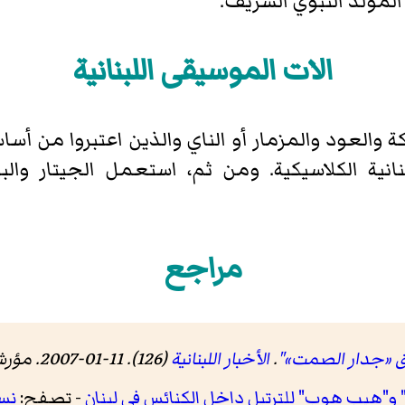
 المولد النبوي الشريف.
الات الموسيقى اللبنانية
كة والعود والمزمار أو الناي والذين اعتبروا من أس
انية الكلاسيكية. ومن ثم، استعمل الجيتار والبيا
مراجع
رق «جدار الصمت»"
.
الأخبار اللبنانية
(126). 11-01-2007. مؤرشف من
و"هيب هوب" للترتيل داخل الكنائس في لبنان
- تصفح:
نس