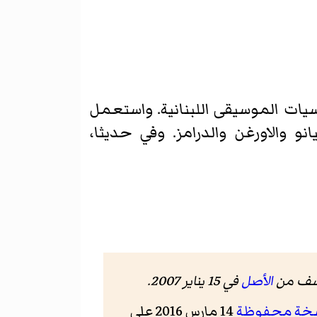
اسيات الموسيقى اللبنانية. واستعمل
نو والاورغن والدرامز. وفي حديثا،
الأصل
في 15 يناير 2007
.
خة محفوظة
14 مارس 2016 على