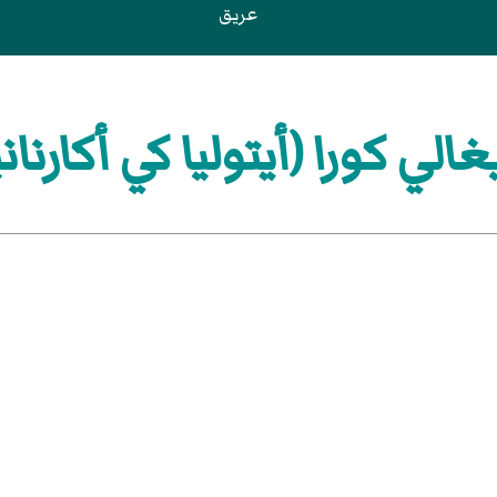
عريق
الي كورا (أيتوليا كي أكارناني