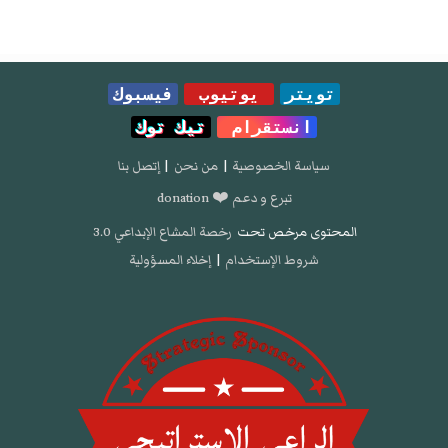
تويتر
يوتيوب
فيسبوك
انستقرام
تيك توك
سياسة الخصوصية
|
من نحن
|
إتصل بنا
تبرع و دعم ❤️ donation
المحتوى مرخص تحت
رخصة المشاع الإبداعي 3.0
شروط الإستخدام
|
إخلاء المسؤولية