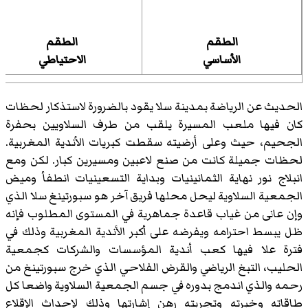
الطقم
الطقم
الأساسي
الاحتياطي
الحديث عن الرياضة بمدينة سلا يقود بالضرورة لاستذكار لحظات
كان فيها ملعب المسيرة يلقب من طرف السلاويين بحفرة
الجحيم، حيث وعلى أرضيته سقطت كبريات الأندية المغربية.
لحظات جميلة كانت من صنع لاعبين ومسيرين كبار. لكن ومع
انبلاج نور نهاية الثمانينيات وبداية التسعينيات انطفأ وميض
الجمعية السلاوية ليحل محلها فريق آخر هو سبورتينغ سلا الذي
وإن عانى من غياب قاعدة جماهرية في المستوى المطلوب فإنه
ظل يبسط احترامه ويفرضه على أكبر الأندية المغربية وذلك في
فترة علا فيها كعب أندية المؤسسات والشركات كجمعية
الحليب، التبغ الرياضي والقرض الفلاحي الذي خرج سبورتينغ من
رحمه والذي اندمج بدوره في جسم الجمعية السلاوية واضعا كل
طاقاته وخبرته وتجربته رهن إشارتها وذلك لإحداث الإقلاع