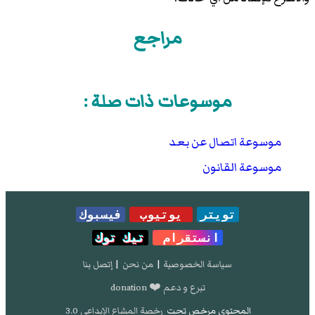
مراجع
موسوعات ذات صلة :
موسوعة اتصال عن بعد
موسوعة القانون
تويتر
يوتيوب
فيسبوك
انستقرام
تيك توك
سياسة الخصوصية
|
من نحن
|
إتصل بنا
تبرع و دعم ❤️ donation
المحتوى مرخص تحت
رخصة المشاع الإبداعي 3.0