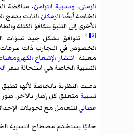
الزمني
،
ونسبية التزامن
، مناقضة الف
الخاصة أيضًا
الزمكان
الثابت بدمج الأ
الأخرى إلى التنبؤ بتكافؤ الكتلة والط
[4]
[3]
تتوافق بشكل جيد تنبؤات ال
الخصوص في التجارب ذات سرعات 
معينة -
انتشار الإشعاع الكهرومغنا
النسبية الخاصة هي استحالة سفر
ال
دعيت النظرية بالخاصة لأنها تطبق
نسبية
متعلق كل إطار بالآخر. طور
عطالي
للتعامل مع
تحويلات الإحداث
حاليًا يستخدم مصطلح النسبية الخاص