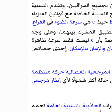
 لجميع المراقبين، وتقدم النسبية
 النسبية الخاصة مع قوانين الفيزياء
حيث
c
هي
سرعة الضوء
في
الفراغ
.
بيق المشرك بينهما، وعلى وجه
اصة بأن
c
ليست فقط سرعة ظاهرة
ان
والزمان
بالزمكان
. إحدى خصائص
 المرجعية العطالية
حركة منتظمة
حالة أكثر شمولًا لأي
إطار مرجعي
يرات
الجاذبية
.
النسبية العامة
تعمم