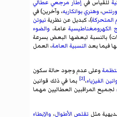
ية
للقياس في
إطار مرجعي عطالي
ورنتس
،
وهنري بوانكاريه
، وآخرين) في
م المتحركة
)، كبديل عن نظرية
نيوتن
اج الكهرومغناطيسية
عامة،
والضوء
ات) بالنسبة لبعضها البعض بسرعة
ها فيما بعد
النسبية العامة
، العمل
نتظمة
وعلى عدم وجود حالة سكون
[2]
انين الفيزياء
،
بما في ذلك قوانين
لجميع المراقبين العطاليين مهما
لبديهية مثل
تقلص الأطوال
،
والإبطاء