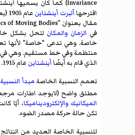
Invariance) كما كان يسميها أينشتاين، وهي التسمية الأكثر دقة،
اقترحها
ألبرت أينشتاين
عام 1905 (بعد المساهمات الكبيرة والمستقلة
مقال بعنوان "
cs of Moving Bodies
في
الزمان
والمكان
لتحل بشكل خاص 
خاصة. وهي تدعى "خاصة" لأنها تعا
منتظمة وفي خط مستقيم. وهي في ذل
الذي قام به أيضًا
أينشتاين
عام 1915. صاغ أينشتاين النسبية الخاصة عام 1905.
تعمم النسبية الخاصة
مبدأ النسبية 
مطلق واضح (لايوجد اطارات مرجع
الميكانيك
والإلكتروديناميكا
، أيًا ك
تكن حالة حركة مصدر الضوء.
للنسبية الخاصة العديد من النتائج 