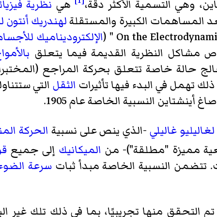
[1]
هي
نظرية فيزيائ
لهندريك أنتون ل
On the Electrodynami
" (
الإلكتروديناميك للأجسا
مشاكل النظرية القديمة فيما يتعلق
بالأمو
لج حالة خاصة تتعلق بحركة المراجع (المختبر
ك تهمل في البدء فيها تأثيرات
الثقل
التي ستتناول
لغاليليو غاليلي
-الذي ينص على نسبية
الحركة الم
ية مميزة "مطلقة")- من
الميكانيك
إلى جميع
قو
انت. تتضمن النسبية الخاصة مبدأ ثبات
سرعة الضوء
تم التحقق منها تجريبيًا، بما في ذلك تلك غير ا