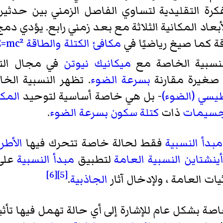
كرة التقليدية لتساوي الفاصل الزمني بين حدثين
بعاد المكانية الثلاثة مع بعد زمني رابع. يؤدي دمج
اقة كما صيغ رياضيًا في
مكافئ الكتلة والطاقة E=mc²
نسبية الخاصة مع
ميكانيك نيوتن
في مجال التط
صغيرة مقارنة
بسرعة الضوء
. تظهر النسبية الخ
طيسي (الضوء)
- بل هي خاصة أساسية لتوحيد
المك
جسيمات
ذات
كتلة سكون
بسرعة الضوء
.
مبدأ النسبية
فقط لحالة خاصة تتحرك فيها
الأطر
أينشتاين
النسبية العامة
لتطبيق
مبدأ النسبية
على 
[6]
[5]
يات العامة
، ولإدخال آثار
الجاذبية
.
ة بشكل عام للإشارة إلى أي حالة تهمل فيها تأث