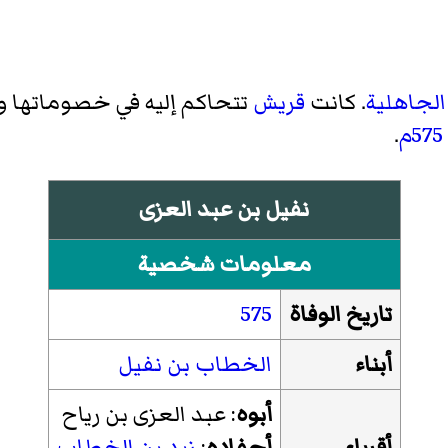
الجاهلية
. كانت
قريش
تتحاكم إليه في خصوماتها و
575م
.
نفيل بن عبد العزى
معلومات شخصية
تاريخ الوفاة
575
أبناء
الخطاب بن نفيل
أبوه
: عبد العزى بن رياح
أقرباء
أحفاده
:
زيد بن الخطاب