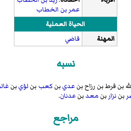
عمر بن الخطاب
الحياة العملية
المهنة
قاضي
نسبه
له بن قرط بن رزاح بن
عدي
بن
كعب
بن
لؤي
بن
غال
ر
بن
نزار
بن
معد
بن
عدنان
.
مراجع