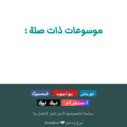
موسوعات ذات صلة :
تويتر
يوتيوب
فيسبوك
انستقرام
تيك توك
سياسة الخصوصية
|
من نحن
|
إتصل بنا
تبرع و دعم ❤️ donation