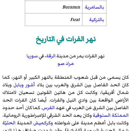
بالسامرية
Buranun
بالتركية
Fırat
نهر الفرات في التاريخ
نهر الفرات يمر من مدينة
الرقة
، في
سوريا
مراد صو
كان يسمى من قبل شعوب المنطقة بالنهر الكبير أو النهر، كما
كان الحد الفاصل بين الشرق والغرب بين بلاد
آشور
وبابل
وبلاد
شمال أفريقيا، وكانت كل من هاتين القوتين تسعيان لامتلاك
الأراضي الواقعة بين وادي النيل والفرات. أيضا كان الفرات الحد
الفاصل بين الشرق عن الغرب في عهد
الفرس
. كما كان أحد حدود
المملكة السلوقية
وكان يعد الحد الشرقي للإمبراطورية الرومانية.
وكانت بابل أعظم مدينة على شواطئه
وكركميش
المدينة
الحثيّة
شمال الجزيرة السورية (الفراتية). وقد شهدت ضفاف هذا النهر