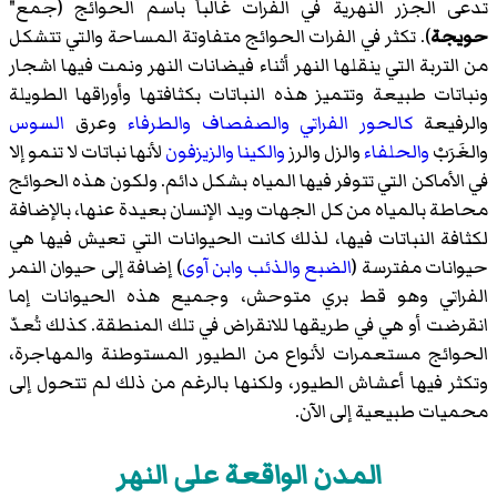
تدعى الجزر النهرية في الفرات غالباً باسم الحوائج (جمع"
حويجة
). تكثر في الفرات الحوائج متفاوتة المساحة والتي تتشكل
من التربة التي ينقلها النهر أثناء فيضانات النهر ونمت فيها اشجار
ونباتات طبيعة وتتميز هذه النباتات بكثافتها وأوراقها الطويلة
والرفيعة
كالحور الفراتي
والصفصاف
والطرفاء
وعرق
السوس
والغَرَبْ
والحلفاء
والزل
والرز
والكينا
والزيزفون
لأنها نباتات لا تنمو إلا
في الأماكن التي تتوفر فيها المياه بشكل دائم. ولكون هذه الحوائج
محاطة بالمياه من كل الجهات ويد الإنسان بعيدة عنها، بالإضافة
لكثافة النباتات فيها، لذلك كانت الحيوانات التي تعيش فيها هي
حيوانات مفترسة (
الضبع
والذئب
وابن آوى
) إضافة إلى حيوان
النمر
الفراتي
وهو قط بري متوحش، وجميع هذه الحيوانات إما
انقرضت أو هي في طريقها للانقراض في تلك المنطقة. كذلك تُعدّ
الحوائج مستعمرات لأنواع من الطيور المستوطنة والمهاجرة،
وتكثر فيها أعشاش الطيور، ولكنها بالرغم من ذلك لم تتحول إلى
محميات طبيعية إلى الآن.
المدن الواقعة على النهر