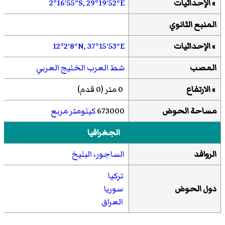
» الإحداثيات
29°19′52″E
2°16′55″S,
المنبع الثانوي
» الإحداثيات
37°15′53″E
12°2′8″N,
المصب
شط العرب
الخليج العربي
» الارتفاع
0 متر (0 قدم)
مساحة الحوض
673000
كيلومتر مربع
الجغرافيا
الروافد
الساجور
،
البليخ
تركيا
دول الحوض
سوريا
العراق