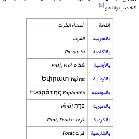
[5]
الخصب والنمو.
اللغة
أسماء الفرات
بالعربية
الفرات
بالأكادية
Pu-rat-tu
بالأرامية
ܦܪܬ
Froṯ
,
Prāṯ
بالأرمنية
Եփրատ
Yeṗrat
باليونانية
Ευφράτης
Euphrátēs
بالعبرية
פְּרָת
Pĕrāṯ
بالكردية
فره ات
Ferat
,
Firat
بالفارسية
فرات
Forat