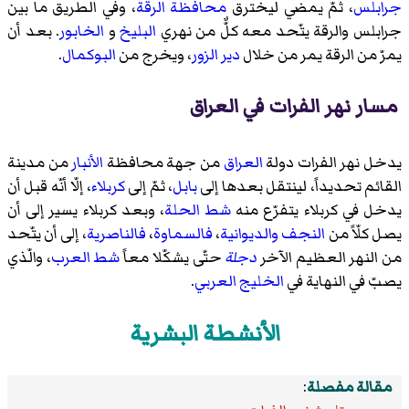
جرابلس
، ثمّ يمضي ليخترق
محافظة الرقة
، وفي الطريق ما بين
جرابلس والرقة يتّحد معه كلٌّ من نهري
البليخ
و
الخابور
. بعد أن
يمرّ من الرقة يمر من خلال
دير الزور
، ويخرج من
البوكمال
.
مسار نهر الفرات في العراق
يدخل نهر الفرات دولة
العراق
من جهة محافظة
الأنبار
من مدينة
القائم تحديداً، لينتقل بعدها إلى
بابل
، ثمّ إلى
كربلاء
، إلّا أنّه قبل أن
يدخل في كربلاء يتفرّع منه
شط الحلة
، وبعد كربلاء يسير إلى أن
يصل كلّاً من
النجف
والديوانية
،
فالسماوة
،
فالناصرية
، إلى أن يتّحد
من النهر العظيم الآخر
دجلة
حتّى يشكّلا معاً
شط العرب
، والّذي
يصبّ في النهاية في
الخليج العربي
.
الأنشطة البشرية
مقالة مفصلة
: