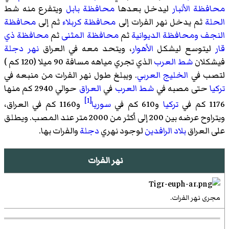
محافظة الأنبار
ليدخل بعدها
محافظة بابل
ويتفرع منه شط
الحلة
ثم يدخل نهر الفرات إلى
محافظة كربلاء
ثم إلى
محافظة
النجف
ومحافظة الديوانية
ثم
محافظة المثنى
ثم
محافظة ذي
قار
ليتوسع ليشكل
الأهوار
، ويتحد معه في العراق
نهر دجلة
فيشكلان
شط العرب
الذي تجري مياهه مسافة 90 ميلا (120 كم )
لتصب في
الخليج العربي
. ويبلغ طول نهر الفرات من منبعه في
تركيا
حتى مصبه في
شط العرب
في
العراق
حوالي 2940 كم منها
[1]
1176 كم في
تركيا
و610 كم في
سوريا
و1160 كم في العراق،
ويتراوح عرضه بين 200 إلى أكثر من 2000 متر عند المصب. ويطلق
على العراق
بلاد الرافدين
لوجود نهري
دجلة
والفرات بها.
نهر الفرات
مجرى نهر الفرات.