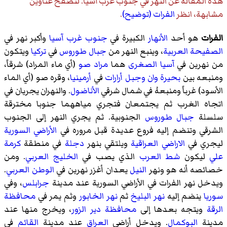
هذه المقالة عن
النهر في جنوب غرب آسيا
. لتصفح عناوين
مشابهة، انظر
الفرات (توضيح)
.
الفرات
هو أحد
الأنهار
الكبيرة في
جنوب غرب آسيا
وأكبر نهر في
الصفيحة العربية
، وينبع النهر من
جبال طوروس
في
تركيا
ويتكون
من نهرين في
آسيا الصغرى
هما
مراد صو
(أي ماء المراد) شرقاً،
ومنبعه بين
بحيرة وان
وجبل أرارات
في
أرمينيا
، وقره صو (أي الماء
الأسود) غرباً ومنبعهُ في شمال شرقي
الأناضول
. والنهران يجريان في
اتجاه الغرب ثم يجتمعان فتجري مياههما جنوبا مخترقة
سلسلة
جبال طوروس
الجنوبية. ثم يجري النهر إلى الجنوب
الشرقي وتنضم إليه فروع عديدة قبل مروره في
الأراضي السورية
ليجري في
الاراضي العراقية
ويلتقي بنهر
دجلة
في منطقة
كرمة
علي
ليكون
شط العرب
الذي يصب في
الخليج العربي
. ومن
خصائصه أنه
هو
ونهر
النيل
يعدان أغزر نهرين في
الوطن العربي
.
ويدخل نهر الفرات في الأراضي السورية عند مدينة
جرابلس
، وفي
سوريا
ينضم إليه
نهر البليخ
ثم
نهر الخابور
وثم يمر في
محافظة
الرقة
ويتجه بعدها إلى
محافظة دير الزور
، ويخرج منها عند
مدينة
البوكمال
. ويدخل أراضي
العراق
عند مدينة
القائم
في