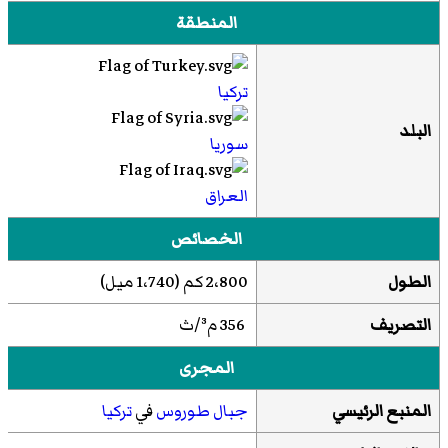
المنطقة
تركيا
البلد
سوريا
العراق
الخصائص
الطول
2،800 كم (1،740 ميل)
التصريف
356 م³/ث
المجرى
المنبع الرئيسي
جبال طوروس
في
تركيا