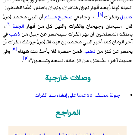
الفيلة فإذا أربعة أنهار نهران ظاهران، ونهران باطنان. فأما الظاهران :
[6]
فالنيل
والفرات
...
». وجاء في
صحيح مسلم
أن النبي محمد (ص)
[7]
قال: «
سيحان وجيحان و
الفرات
والنيل كل من أنهار
الجنة
».
يعتقد المسلمون أن نهر الفرات سينحسر عن جبل من
ذهب
في
آخر الزمان كما أخبر النبي محمد بن عبد الله(ص) «
يوشك الفرات أن
[8]
يحسر عن كنز من
ذهب
. فمن حضره فلا يأخذ منه شيئا
»
وفي
[9]
حديث آخر «
...فيقتل، من كل مائة، تسعة وتسعون"
»
.
وصلات خارجية
جولة مملف: 30 عاما على إنشاء سد الفرات
المراجع