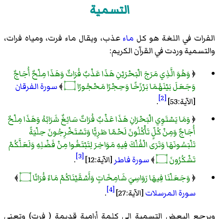
التسمية
الفرات في اللغة هو كل
ماء
عذب، ويقال ماء فرت، ومياه فرات،
والتسمية وردت في القرآن الكريم:
﴿
وَهُوَ الَّذِي مَرَجَ الْبَحْرَيْنِ هَذَا عَذْبٌ فُرَاتٌ وَهَذَا مِلْحٌ أُجَاجٌ
وَجَعَلَ بَيْنَهُمَا بَرْزَخًا وَحِجْرًا مَحْجُورًا ۝
﴾
سورة الفرقان
[2]
[الآية:53]
.
﴿
وَمَا يَسْتَوِي الْبَحْرَانِ هَذَا عَذْبٌ فُرَاتٌ سَائِغٌ شَرَابُهُ وَهَذَا مِلْحٌ
أُجَاجٌ وَمِنْ كُلٍّ تَأْكُلُونَ لَحْمًا طَرِيًّا وَتَسْتَخْرِجُونَ حِلْيَةً
تَلْبَسُونَهَا وَتَرَى الْفُلْكَ فِيهِ مَوَاخِرَ لِتَبْتَغُوا مِنْ فَضْلِهِ وَلَعَلَّكُمْ
[3]
تَشْكُرُونَ ۝
﴾
سورة فاطر
[الآية:12]
.
﴿
وَجَعَلْنَا فِيهَا رَوَاسِيَ شَامِخَاتٍ وَأَسْقَيْنَاكُمْ مَاءً فُرَاتًا ۝
﴾
[4]
سورة المرسلات
[الآية:27]
.
ويرجع البعض التسمية إلى كلمة أرامية قديمة ( فرت) وتعني