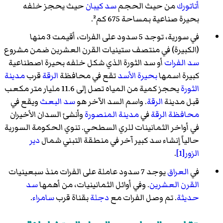
أتاتورك
من حيث الحجم
سد كيبان
حيث يحجز خلفه
بحيرة صناعية بمساحة 675 كم².
في سورية، توجد 5 سدود على الفرات، أقيمت 3 منها
(الكبيرة) في منتصف ستينيات القرن العشرين ضمن مشروع
سد الفرات
أو
سد الثورة
الذي شكل خلفه بحيرة اصطناعية
كبيرة اسمها
بحيرة الأسد
تقع في محافظة
الرقة
قرب
مدينة
الثورة
يحجز كمية من المياه تصل إلى 11.6 مليار متر مكعب
قبل مدينة
الرقة
. واسم السد الآخر هو
سد البعث
ويقع في
محافظة الرقة
في
مدينة المنصورة
وأنشئ السدان الأخيران
في أواخر الثمانينات للري السطحي. تنوي الحكومة السورية
حالياً إنشاء سد كبير آخر في منطقة التبني شمال
دير
الزور
[1]
.
في
العراق
يوجد 7 سدود عاملة على الفرات منذ سبعينيات
القرن العشرين
. وفي أوائل الثمانينيات، من أهمها
سد
حديثة
. تم وصل الفرات مع
دجلة
بقناة قرب
سامراء
.