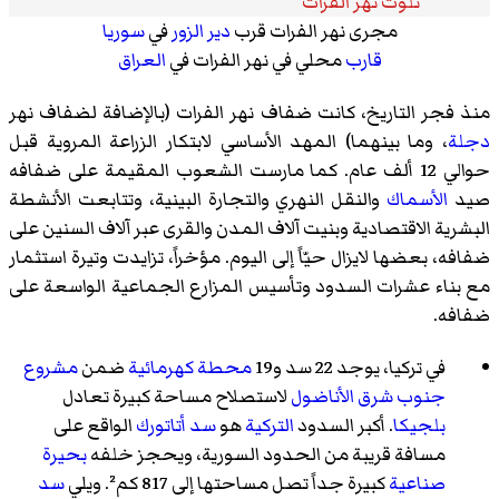
تلوث نهر الفرات
مجرى نهر الفرات قرب
دير الزور
في
سوريا
قارب
محلي في نهر الفرات في
العراق
منذ فجر التاريخ، كانت ضفاف نهر الفرات (بالإضافة لضفاف نهر
دجلة
، وما بينهما) المهد الأساسي لابتكار الزراعة المروية قبل
حوالي 12 ألف عام. كما مارست الشعوب المقيمة على ضفافه
صيد
الأسماك
والنقل النهري والتجارة البينية، وتتابعت الأنشطة
البشرية الاقتصادية وبنيت آلاف المدن والقرى عبر آلاف السنين على
ضفافه، بعضها لايزال حيّاً إلى اليوم. مؤخراً، تزايدت وتيرة استثمار
مع بناء عشرات السدود وتأسيس المزارع الجماعية الواسعة على
ضفافه.
في تركيا، يوجد 22 سد و19
محطة كهرمائية
ضمن
مشروع
جنوب شرق الأناضول
لاستصلاح مساحة كبيرة تعادل
بلجيكا
. أكبر السدود
التركية
هو
سد أتاتورك
الواقع على
مسافة قريبة من الحدود السورية، ويحجز خلفه
بحيرة
صناعية
كبيرة جداً تصل مساحتها إلى 817 كم². ويلي
سد