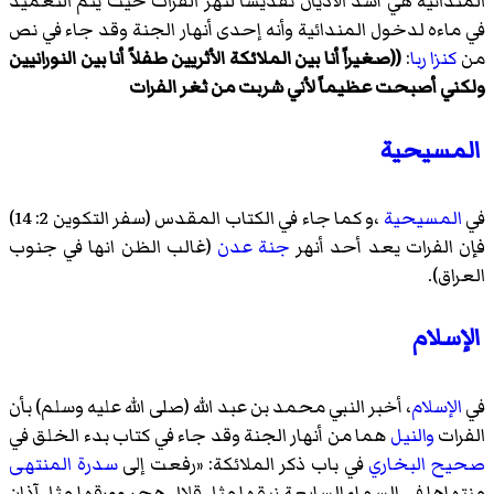
المندائية هي أشد الأديان تقديساً لنهر الفرات حيثُ يتم التعميد
في ماءه لدخول المندائية وأنه إحدى أنهار الجنة وقد جاء في نص
من
كنزا ربا
:
((صغيراً أنا بين الملائكة الأثريين طفلاً أنا بين النورانيين
ولكني أصبحت عظيماً لأني شربت من ثغر الفرات
المسيحية
في
المسيحية
،و كما جاء في الكتاب المقدس (سفر التكوين 2: 14)
فإن الفرات يعد أحد أنهر
جنة عدن
(غالب الظن انها في جنوب
العراق).
الإسلام
في
الإسلام
، أخبر النبي محمد بن عبد الله (صلى الله عليه وسلم) بأن
الفرات
والنيل
هما من أنهار الجنة وقد جاء في كتاب بدء الخلق في
صحيح البخاري
في باب ذكر الملائكة: «
رفعت إلى
سدرة المنتهى
منتهاها في السماء السابعة نبقها مثل قلال هجر وورقها مثل آذان