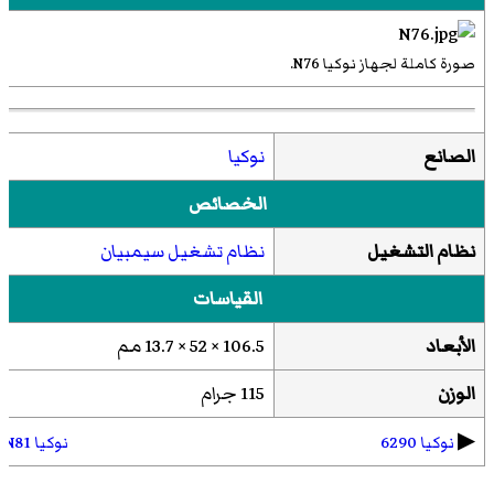
صورة كاملة لجهاز نوكيا N76.
الصانع
نوكيا
الخصائص
نظام التشغيل
نظام تشغيل سيمبيان
القياسات
الأبعاد
106.5 × 52 × 13.7 مم
الوزن
115 جرام
▶︎
نوكيا 6290
نوكيا N81