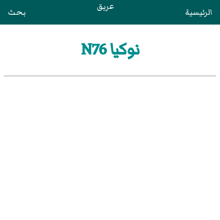
عريق
الرئيسية
بحث
نوكيا N76