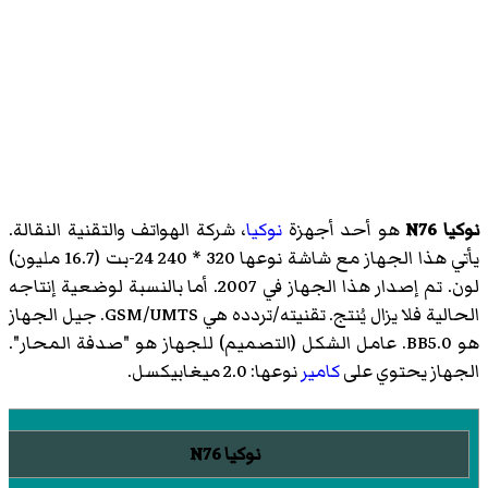
نوكيا N76
هو أحد أجهزة
نوكيا
، شركة الهواتف والتقنية النقالة.
يأتي هذا الجهاز مع شاشة نوعها 320 * 240 24-بت (16.7 مليون)
لون. تم إصدار هذا الجهاز في 2007. أما بالنسبة لوضعية إنتاجه
الحالية فلا يزال يُنتج. تقنيته/تردده هي
GSM/UMTS
. جيل الجهاز
هو
BB5.0
. عامل الشكل (التصميم) للجهاز هو "صدفة المحار".
الجهاز يحتوي على
كامير
نوعها: 2.0 ميغابيكسل.
نوكيا N76