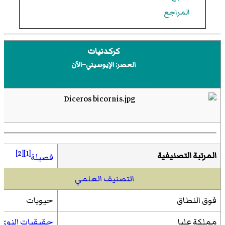
المراجع
كركدنيات
العصر: الإيوسيني–الآن
[2]
[1]
المرتبة التصنيفية
فصيلة
التصنيف العلمي
فوق النطاق
حيويات
مملكة عليا
حقيقيات النوى