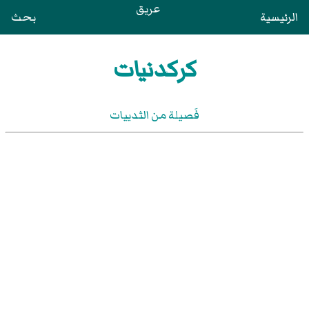
عريق
الرئيسية
بحث
كركدنيات
فَصيلة من الثدييات