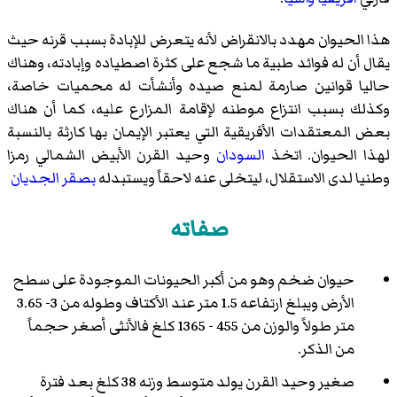
هذا الحيوان مهدد بالانقراض لأنه يتعرض للإبادة بسبب قرنه حيث
يقال أن له فوائد طبية ما شجع على كثرة اصطياده وإبادته، وهناك
حاليا قوانين صارمة لمنع صيده وأنشأت له محميات خاصة،
وكذلك بسبب انتزاع موطنه لإقامة المزارع عليه، كما أن هناك
بعض المعتقدات الأفريقية التي يعتبر الإيمان بها كارثة بالنسبة
لهذا الحيوان. اتخذ
السودان
وحيد القرن الأبيض الشمالي رمزا
وطنيا لدى الاستقلال، ليتخلى عنه لاحقاً ويستبدله
بصقر الجديان
صفاته
حيوان ضخم وهو من أكبر الحيونات الموجودة على سطح
الأرض ويبلغ ارتفاعه 1.5 متر عند الأكتاف وطوله من 3- 3.65
متر طولاً والوزن من 455 - 1365 كلغ فالأنثى أصغر حجماً
من الذكر.
صغير وحيد القرن يولد متوسط وزنه 38 كلغ بعد فترة