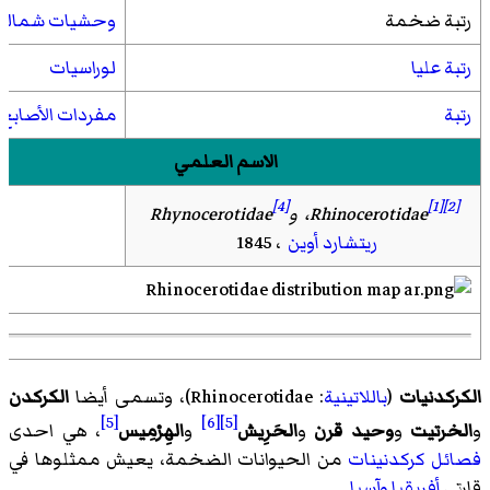
رتبة ضخمة
وحشيات شمالي
رتبة عليا
لوراسيات
رتبة
مفردات الأصابع
الاسم العلمي
[4]
[1]
[2]
Rhinocerotidae
، وRhynocerotidae
ريتشارد أوين
، 1845
الكركدنيات
(
باللاتينية
:
Rhinocerotidae
)، وتسمى أيضا
الكركدن
[5]
[6]
[5]
و
الخرتيت
و
وحيد قرن
و
الحَرِيش
و
الهِرْمِيس
، هي احدى
فصائل
كركدنينات
من الحيوانات الضخمة، يعيش ممثلوها في
قارتي
أفريقيا
وآسيا
.