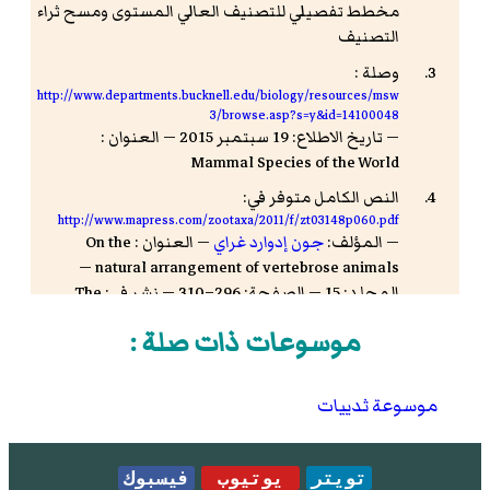
مخطط تفصيلي للتصنيف العالي المستوى ومسح ثراء
التصنيف
وصلة :
http://www.departments.bucknell.edu/biology/resources/msw
3/browse.asp?s=y&id=14100048
— تاريخ الاطلاع: 19 سبتمبر 2015 — العنوان :
Mammal Species of the World
النص الكامل متوفر في:
http://www.mapress.com/zootaxa/2011/f/zt03148p060.pdf
— المؤلف:
جون إدوارد غراي
— العنوان : On the
natural arrangement of vertebrose animals —
المجلد: 15 — الصفحة: 296–310 — نشر في: The
London medical repository, monthly journal, and
موسوعات ذات صلة :
review
«الحَرِيش: دابة لها مخالب كمخالب الأَسد وقَرْنٌ واحد
في وسَطِ هامَتِها، زاد الجوهري: يسميها الناس الكَرْكَدّن
موسوعة ثدييات
(...) وروى الأَزهري عن أَشياخه قال: الهِرْمِيس الكَرْكَدّن
شيء أَعظمُ من الفيل له قَرْن، يكون في البحر أَو على
شاطئه».
ابن منظور
،
لسان العرب
، مادة (حرش).
تويتر
يوتيوب
فيسبوك