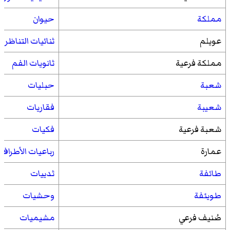
مملكة
حيوان
عويلم
ثنائيات التناظر
مملكة فرعية
ثانويات الفم
شعبة
حبليات
شعيبة
فقاريات
شعبة فرعية
فكيات
عمارة
رباعيات الأطراف
طائفة
ثدييات
طويئفة
وحشيات
صُنيف فرعي
مشيميات