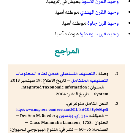
وحيد القرن الأسود
يعيش في إفريقيا.
وحيد القرن الهندي
موطنه آسيا.
وحيد قرن جاوة
موطنه آسيا.
وحيد قرن سومطرة
موطنه آسيا.
المراجع
وصلة :
التصنيف التسلسلي ضمن نظام المعلومات
التصنيفية المتكامل
— تاريخ الاطلاع: 19 سبتمبر 2013
— العنوان : Integrated Taxonomic Information
System — تاريخ النشر: 2004
النص الكامل متوفر في:
http://www.mapress.com/zootaxa/2011/f/zt03148p060.pdf
— المؤلف:
دون إي. ويلسون
و DeeAnn M. Reeder —
العنوان : Class Mammalia Linnaeus, 1758 —
الصفحة: 56–60 — نشر في: التنوع البيولوجي للحيوان: