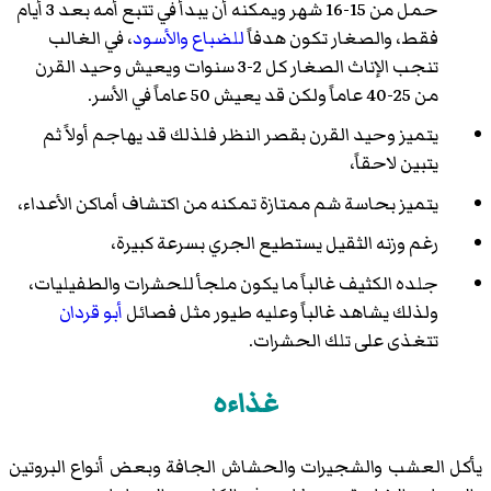
حمل من 15-16 شهر ويمكنه أن يبدأ في تتبع أمه بعد 3 أيام
فقط، والصغار تكون هدفاً
للضباع
والأسود
، في الغالب
تنجب الإناث الصغار كل 2-3 سنوات ويعيش وحيد القرن
من 25-40 عاماً ولكن قد يعيش 50 عاماً في الأسر.
يتميز وحيد القرن بقصر النظر فلذلك قد يهاجم أولاً ثم
يتبين لاحقاً،
يتميز بحاسة شم ممتازة تمكنه من اكتشاف أماكن الأعداء،
رغم وزنه الثقيل يستطيع الجري بسرعة كبيرة،
جلده الكثيف غالباً ما يكون ملجأ للحشرات والطفيليات،
ولذلك يشاهد غالباً وعليه طيور مثل فصائل
أبو قردان
تتغذى على تلك الحشرات.
غذاءه
يأكل العشب والشجيرات والحشاش الجافة وبعض أنواع البروتين