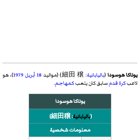
يوتاكا هوسودا
(
باليابانية
: 細田 穣) (مواليد
18 أبريل
1979
)، هو
لاعب
كرة قدم
سابق كان يلعب
كمهاجم
.
يوتاكا هوسودا
(
باليابانية
:
細田穣
)‏
معلومات شخصية