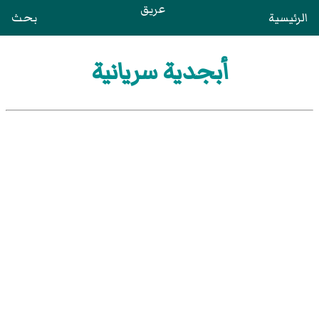
عريق
الرئيسية
بحث
أبجدية سريانية