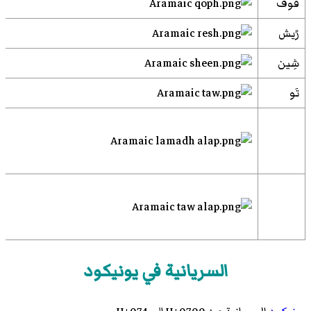
قٌوف
رًيش
شِين
تَو
السريانية في يونيكود