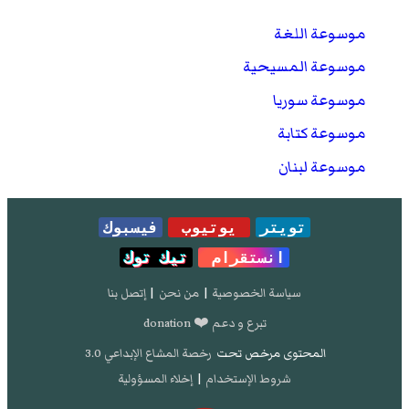
موسوعة اللغة
موسوعة المسيحية
موسوعة سوريا
موسوعة كتابة
موسوعة لبنان
تويتر
يوتيوب
فيسبوك
انستقرام
تيك توك
سياسة الخصوصية
|
من نحن
|
إتصل بنا
تبرع و دعم ❤️ donation
المحتوى مرخص تحت
رخصة المشاع الإبداعي 3.0
شروط الإستخدام
|
إخلاء المسؤولية