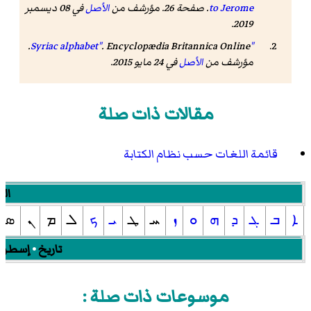
to Jerome
. صفحة 26. مؤرشف من
الأصل
في 08 ديسمبر
2019.
.
.
Encyclopædia Britannica Online
"Syriac alphabet"
مؤرشف من
الأصل
في 24 مايو 2015
.
مقالات ذات صلة
قائمة اللغات حسب نظام الكتابة
الح
ܐ
ܒ
ܓ
ܕ
ܗ
ܘ
ܙ
ܚ
ܛ
ܝ
ܟ
ܠ
ܡ
ܢ
ܣ
تاريخ
•
إسطرن
موسوعات ذات صلة :