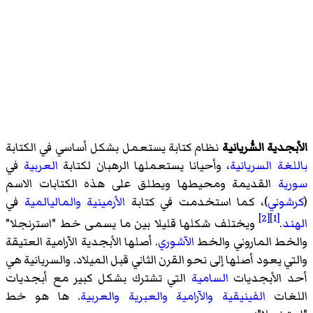
الأبجدية السُّريانية
نظام كتابة يستعمل بشكل أساسي في الكتابة
باللغة السريانية
، وأحيانا يستعملها الرهبان لكتابة
العربية
في
سورية
القديمة ومحيطها ويطلق على هذه الكتابات الاسم
(
كرشوني
)، كما استخدمت في كتابة
الأرمينية
والماليالمية
في
[2]
[1]
الهند
.
ويختلف شكلها قليلا بين ما يسمى خط "استرنجلا"
والخط الماروني والخط
الآشوري
. أصلها
الأبجدية الآرامية العتيقة
والتي يعود أصلها إلى نحو القرن الثاني قبل الميلاد. والسريانية هي
أحد الأبجديات
السامية
التي تشترك بشكل كبير مع أبجديات
اللغات
الفينيقية
والآرامية
والعبرية
والعربية
. ها هو خط