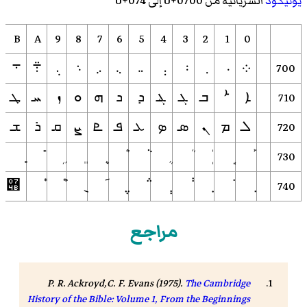
يونيكود
السريانية من U+0700 إلى U+074
B
A
9
8
7
6
5
4
3
2
1
0
700
܀
܁
܂
܃
܄
܅
܆
܇
܈
܉
܊
܋
710
ܐ
ܑ
ܒ
ܓ
ܔ
ܕ
ܖ
ܗ
ܘ
ܙ
ܚ
ܛ
720
ܠ
ܡ
ܢ
ܣ
ܤ
ܥ
ܦ
ܧ
ܨ
ܩ
ܪ
ܫ
730
݋
740
مراجع
P. R. Ackroyd,C. F. Evans (1975).
The Cambridge
History of the Bible: Volume 1, From the Beginnings