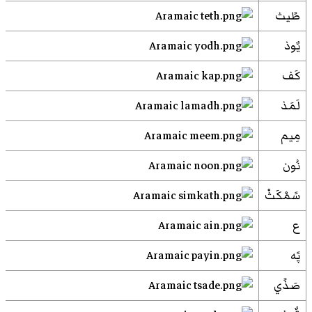
طًيث
يٌوذ
كَف
لَمَذ
مِيم
نُون
سًمْكَثْ
ع
پًه
صَذًي