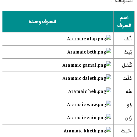
"استرنجلا":
اسم
الحرف وحده
الحرف
أَلَف
بًيث
گَمَل
دَلَث
هًه
وَو
زَين
حًيث