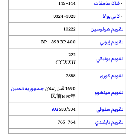
-
شاكا سامفات
144–145
-
كالي يوغا
3323–3324
تقويم هولوسين
10222
تقويم إيراني
400 BP – 399 BP
222
تقويم يولياني
CCXXII
تقويم كوري
2555
1690 قبل إعلان
جمهورية الصين
تقويم مينغوو
民前1690年
تقويم سلوقي
533/534
AG
تقويم تايلندي
764–765