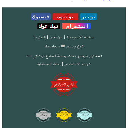
تويتر
يوتيوب
فيسبوك
انستقرام
تيك توك
سياسة الخصوصية
|
من نحن
|
إتصل بنا
تبرع و دعم ❤️ donation
المحتوى مرخص تحت
رخصة المشاع الإبداعي 3.0
شروط الإستخدام
|
إخلاء المسؤولية