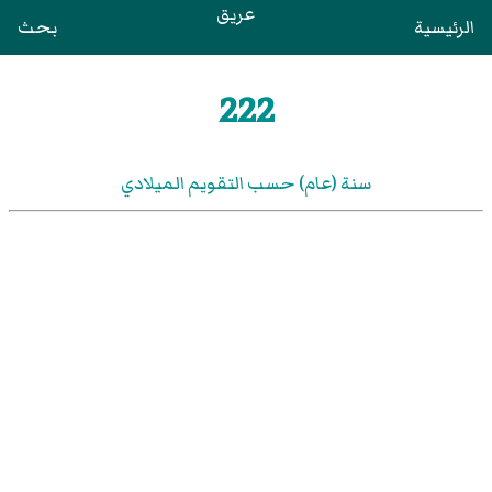
عريق
الرئيسية
بحث
222
سنة (عام) حسب التقويم الميلادي