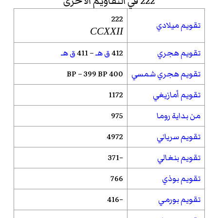
222 في التقاويم الأخرى
222
تقويم ميلادي
CCXXII
تقويم هجري
412
ق هـ
– 411
ق هـ
تقويم هجري شمسي
400 BP – 399 BP
تقويم أمازيغي
1172
من بداية روما
975
تقويم سرياني
4972
تقويم بنغالي
−371
تقويم بوذي
766
تقويم بورمي
−416