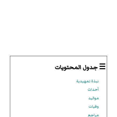
☰ جدول المحتويات
نبذة تمهيدية
أحداث
مواليد
وفيات
مراجع