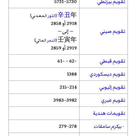
تقويم بيزنطي
5730–5731
辛丑
年
(
الثور
المعدني)
2918 أو 2858
تقويم صيني
— إلى —
壬寅年
(
النمر
المائي)
2919 أو 2859
تقويم قبطي
−62 – −61
تقويم ديسكوردي
1388
تقويم إثيوبي
214–215
تقويم عبري
3982–3983
تقويمات هندية
-
بيكرم سامفات
278–279