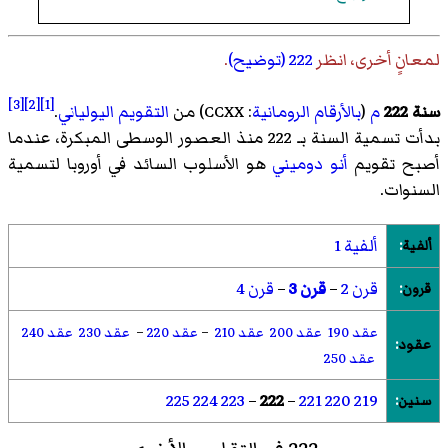
لمعانٍ أخرى، انظر
222 (توضيح)
.
[3]
[2]
[1]
سنة 222
م
(
بالأرقام الرومانية
: CCXX) من
التقويم اليولياني
.
بدأت تسمية السنة بـ 222 منذ العصور الوسطى المبكرة، عندما
أصبح تقويم
أنو دوميني
هو الأسلوب السائد في أوروبا لتسمية
السنوات.
ألفية 1
ألفية
:
قرن 2
–
قرن 3
–
قرن 4
قرون
:
عقد 190
عقد 200
عقد 210
–
عقد 220
–
عقد 230
عقد 240
عقود
:
عقد 250
225
224
223
–
222
–
221
220
219
سنين
: