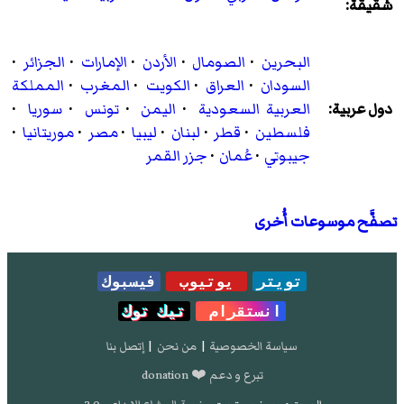
شقيقة:
البحرين
·
الصومال
·
الأردن
·
الإمارات
·
الجزائر
·
السودان
·
العراق
·
الكويت
·
المغرب
·
المملكة
دول عربية:
العربية السعودية
·
اليمن
·
تونس
·
سوريا
·
فلسطين
·
قطر
·
لبنان
·
ليبيا
·
مصر
·
موريتانيا
·
جيبوتي
·
عُمان
·
جزر القمر
تصفَّح موسوعات أُخرى
تويتر
يوتيوب
فيسبوك
انستقرام
تيك توك
سياسة الخصوصية
|
من نحن
|
إتصل بنا
تبرع و دعم ❤️ donation