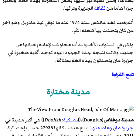
بطلاقة، ولكن نسبةأكبر لديها بعض المعرفة بهذه الغة. وتعتبر
جزءا هاما من
ثقافة
الجزيرة وتراثها.
أنقرضت لغة مانكس سنة 1974 عندما توفي نيد مادريل وهو آخر
من كان يتحدث بها كلغته الأم .
ولكن في السنوات الأخيرة بدأت محاولات لإعادة إحيائها من
جديد، وكانت نتيجة لهذه الجهود اليوم توجد أقلية صغيرة في
جزيرة مان يتحدثون بهذه الغة بطلاقة.
تابع القراءة
مدينة مختارة
مدينة دوغلاس
(
Douglas
)‏،((
بمنكية
:
Doolish
)‏) هي أكبر مدينة في
جزيرة مان
وعاصمتها
. يبلغ عدد سكانها 27938 حسب إحصائية
2011. وهي تقع عند مصب نهر دوغلاس، أحد الأنهار في جزيرة