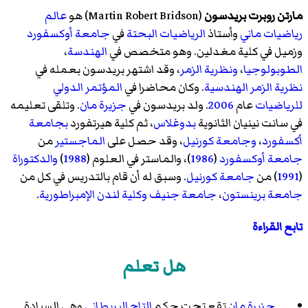
مارتن روبرت بريدسون
(
Martin Robert Bridson
)‏ هو
عالم
رياضيات
ماني
وأستاذ
الرياضيات البحتة
في
جامعة أوكسفورد
وزميل في كلية مغدلين. وهو متخصص في
الهندسة
،
الطوبولوجيا
،
ونظرية الزمر
، وقد اشتهر بريدسون بعمله في
نظرية الزمر الهندسية
. وكان محاضرا في
المؤتمر الدولي
للرياضيات
عام
2006
. ولد بريدسون في
جزيرة مان
. وتلقى تعليمه
في سانت نينيان الثانوية
بدوغلاس
، ثم كلية هيرتفورد
بجامعة
أكسفورد
،
وجامعة كورنيل
، وقد حصل على
الماجستير
من
جامعة أوكسفورد
(
1986
)، والماستر في العلوم (
1988
)
والدكتوراة
(
1991
) من
جامعة كورنيل
. وسبق له أن قام بالتدريس في كل من
جامعة برينستون
،
جامعة جنيف
وكلية لندن الإمبراطورية
.
تابع القراءة
هل تعلم
جزيرة مان
تقع تحت حكم
التاج البريطاني
وهي السيادة