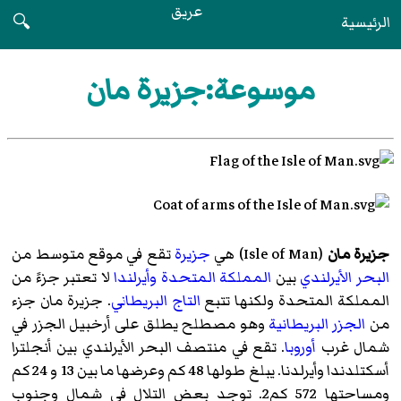
عريق
الرئيسية
🔍
موسوعة:جزيرة مان
جزيرة مان
(
Isle of Man
)‏ هي
جزيرة
تقع في موقع متوسط من
البحر الأيرلندي
بين
المملكة المتحدة
وأيرلندا
لا تعتبر جزءً من
المملكة المتحدة ولكنها تتبع
التاج البريطاني
. جزيرة مان جزء
من
الجزر البريطانية
وهو مصطلح يطلق على أرخبيل الجزر في
شمال غرب
أوروبا
. تقع في منتصف البحر الأيرلندي بين أنجلترا
أسكتلدندا وأيرلدنا. يبلغ طولها 48 كم وعرضها ما بين 13 و 24 كم
ومساحتها 572 كم2. توجد بعض التلال في شمال وجنوب