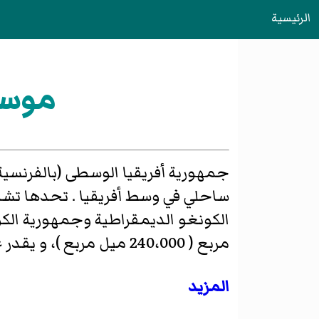
الرئيسية
موسو
ساحلي في وسط أفريقيا . تحدها تشا
مربع ( 240،000 ميل مربع )، و يقدر عدد سكانها ب حوالي 4.4 مليون اعتبارا من عام 2008 . العاصمة هي بانغي.
المزيد