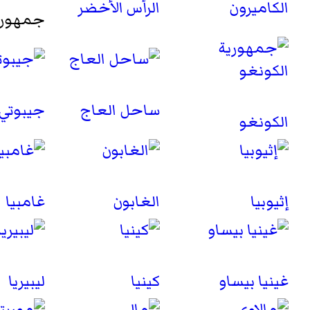
الكاميرون
الرأس الأخضر
جمهورية
ساحل العاج
جيبوتي
الكونغو
إثيوبيا
الغابون
غامبيا
غينيا بيساو
كينيا
ليبيريا