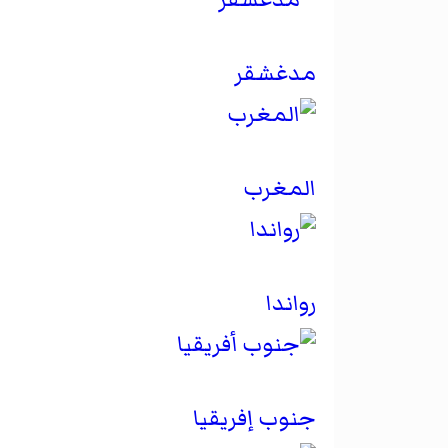
مدغشقر
المغرب
رواندا
جنوب إفريقيا