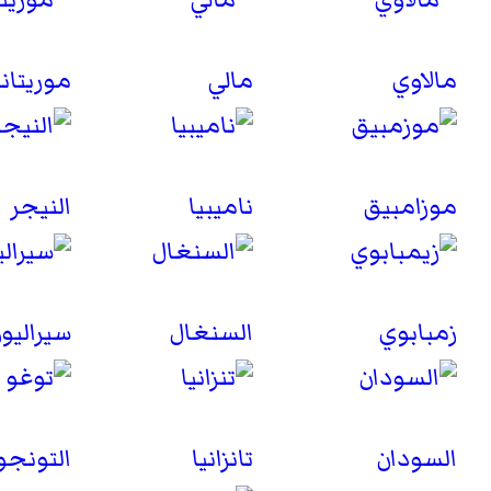
مالاوي
مالي
موريتاني
موزامبيق
ناميبيا
النيجر
زمبابوي
السنغال
سيراليو
السودان
تانزانيا
التونجو