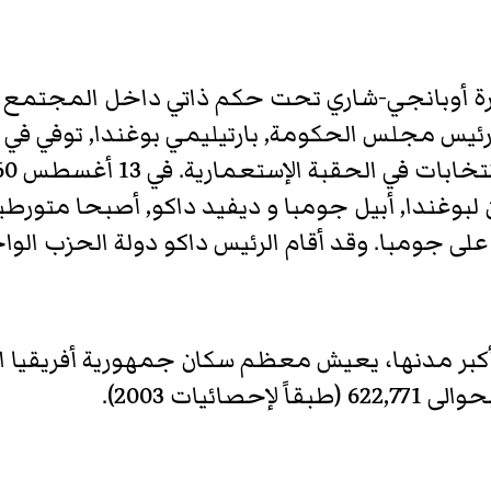
صبحت مستعمرة أوبانجي-شاري تحت حكم ذاتي داخل المجتم
ورئيس مجلس الحكومة, بارتيليمي بوغندا, توفي 
لبوغندا, أبيل جومبا و ديفيد داكو, أصبحا متورط
 جومبا. وقد أقام الرئيس داكو دولة الحزب الواحد ب
بر مدنها، يعيش معظم سكان جمهورية أفريقيا الوس
ئيات 2003).