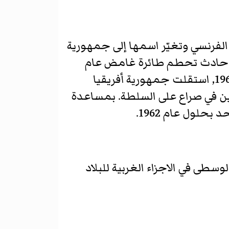
ع الفرنسي وتغيّر اسمها إلى جمهورية
في حادث تحطم طائرة غامض عام
1959, فقط قبل ثمانية أيام من أخر إنتخابات في الحقبة الإستعمارية. في 13 أغسطس 1960, استقلت جمهورية أفريقيا
ين في صراع على السلطة. بمساعدة
حلول عام 1962.
طى في الاجزاء الغربية للبلاد