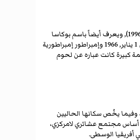
جان بيدل بوكاسا (Jean-Bédel Bokassa) من أفريقيا الوسطى (22 فبراير 1921–3 نوفمبر 1996), ويعرف أيضاً باسم بوكاسا
الأول وصلاح الدين أحمد بوكاسا, كان حاكماً عسكرياً على جمهورية أفريقيا الوسطى من 1 يناير, 1966 وإمبراطور إمبراطورية
 الإطاحة به في 20 سبتمبر 1979. قام بعمل وليمة كبيرة كانت عباره عن لحوم
 وفيما يخُص سكانها الحاليين
ى أساس مجتمع عشائري لامركزي،