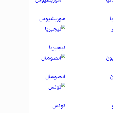
ا
موريشيوس
نيجيريا
ن
الصومال
تونس