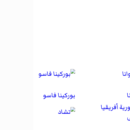
ا
بوركينا فاسو