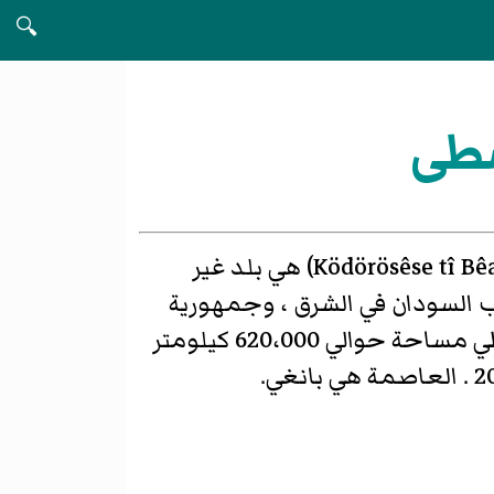
🔍
سطى
جمهورية أفريقيا الوسطى (بالفرنسية: République centrafricaine، وبالسانغوية: Ködörösêse tî Bêafrîka) هي بلد غير
ب السودان في الشرق ، وجمهورية
الكونغو الديمقراطية وجمهورية الكونغو في الجنوب و الكاميرون في الغرب. و هي تغطي مساحة حوالي 620،000 كيلومتر