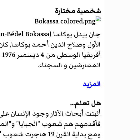
شخصية مختارة
المعارضين و السجناء.
المزيد
هل تعلم...
أثبتت أبحاث الآثار وجود الإنسان ع
فأقدمهم هم شعوب "الجبايا" و"الما
ومع بداية القرن 19 هاجرت شعوب "الباندا" قادمة من الشمال الشرقي واستقرت أيضا في أفريقيا الوسطى.