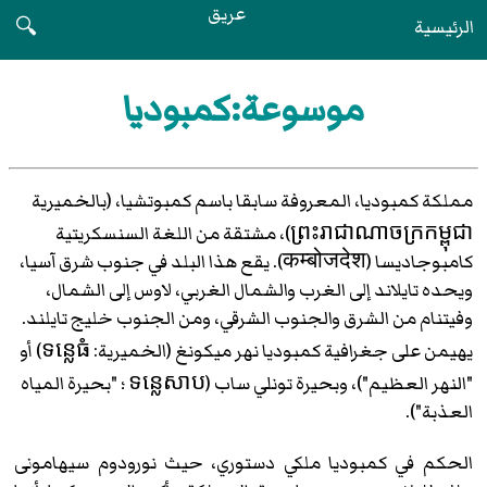
عريق
الرئيسية
🔍
موسوعة:كمبوديا
مملكة كمبوديا، المعروفة سابقا باسم كمبوتشيا، (بالخميرية
ព្រះរាជាណាចក្រកម្ពុជា)، مشتقة من اللغة السنسكريتية
كامبوجاديسا (कम्बोजदेश). يقع هذا البلد في جنوب شرق آسيا،
ويحده تايلاند إلى الغرب والشمال الغربي، لاوس إلى الشمال،
وفيتنام من الشرق والجنوب الشرقي، ومن الجنوب خليج تايلند.
يهيمن على جغرافية كمبوديا نهر ميكونغ (الخميرية: ទន្លេធំ) أو
"النهر العظيم")، وبحيرة تونلي ساب (ទន្លេសាប ؛ "بحيرة المياه
العذبة").
الحكم في كمبوديا ملكي دستوري، حيث نورودوم سيهامونى