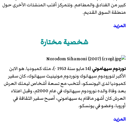
كبير من الفنادق والمطاعم. وتتمركز أغلب المنشئات الأخرى حول
منطقة السوق القديم.
المزيد
شخصية مختارة
نوردوم سيهاموني
(14 مايو سنة 1953 -)، ملك كمبوديا. هو الابن
الأكبر لنورودوم سيهانوك ونوردوم مونينيث سيهانوك، كان سفير
كمبوديا لدى اليونسكو، أنتخب مع تسعة أشخاص ليملك العرش
بعد وفاة والده نورودوم سيهانوك في عام 2000م، وقبل اعتلاء
العرش كان أشهر ماقام به سيهاموني، أصبح سفير الثقافة في
أوروبا، وعضو في يونسكو.
المزيد