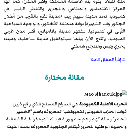
ملك للبلاد. بنوم بنه عاصمة المملكة وأكبر المدن، كما أنها
المركز الاقتصادي والصناعي والتجاري والثقافي الرئيس في
كمبوديا. تعد مدينة سييم ريب (مدينة تقع بالقرب من أطلال
انجكور وات الشهيرة) بوابة منطقة الأنغكور، والوجهة السياحية
الأولى في كمبوديا. تشتهر مدينة باتامبانغ، أكبر مدن غربي
كمبوديا، بإنتاج الأرز. بينما سيانوكفيل مدينة ساحلية، وميناء
بحري رئيس ومنتجع شاطئي.
# إقرأ المقال كاملا
مقالة مختارة
الحرب الاهلية الكمبودية
هي الصراع المسلح الذي وقع ذبين
قوات الحزب الشيوعي لكمبوتشيا المعروفة باسم "الخمير
الحمر" وحلفائهم وهم جمهورية فيتنام الديمقراطية الشمالية
والجبهة الوطنية لتحرير فيتنام الجنوبية المعروفة باسم الفيت