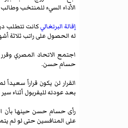
الأداء السيء للمنتخب وطالب بإ
إقالة البرتغالي
كانت تتطلب درا
له الحصول على راتب ثلاثة أشهر
اجتمع الاتحاد المصري وقرر إ
حسام حسن.
القرار لن يكون قراراً سعيد
بعد عودته لليفربول أثناء سير ا
رأى حسام حسن حينها بأن ال
على المنافسين حتى لو لم يت