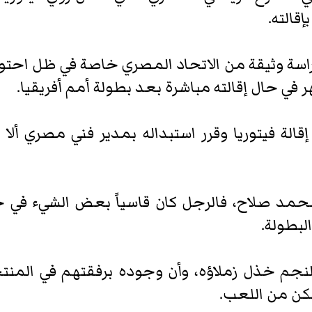
قالته.
سة وثيقة من الاتحاد المصري خاصة في ظل احتوا
 في حال إقالته مباشرة بعد بطولة أمم أفريقيا.
قالة فيتوريا وقرر استبداله بمدير فني مصري أل
اً لمحمد صلاح، فالرجل كان قاسياً بعض الشيء ف
لبطولة.
نجم خذل زملاؤه، وأن وجوده برفقتهم في المنتخ
مكن من اللعب.