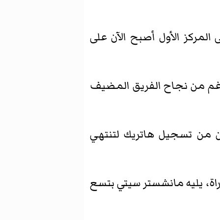
المركز الأول أصبح الآن على
لرغم من نجاح الفريق المضيف
كّن من تسجيل هاتريك لتنتهي
ل حتى الآن في المركز الأول بالدوري بواحد وخمسين نقطة من 23 مباراة، يليه مانشستر سيتي بتسع