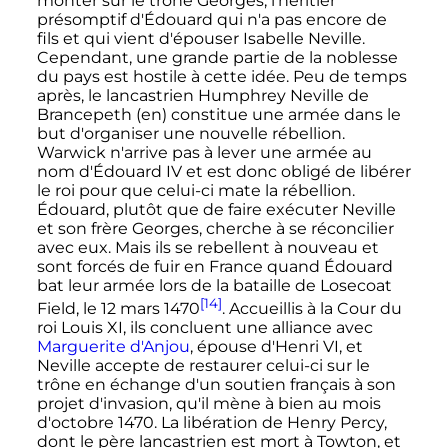
monter sur le trône Georges, l'héritier
présomptif d'Édouard qui n'a pas encore de
fils et qui vient d'épouser Isabelle Neville.
Cependant, une grande partie de la noblesse
du pays est hostile à cette idée. Peu de temps
après, le lancastrien Humphrey Neville de
Brancepeth
(en)
constitue une armée dans le
but d'organiser une nouvelle rébellion.
Warwick n'arrive pas à lever une armée au
nom d'
Édouard
IV
et est donc obligé de libérer
le roi pour que celui-ci mate la rébellion.
Édouard, plutôt que de faire exécuter Neville
et son frère Georges, cherche à se réconcilier
avec eux. Mais ils se rebellent à nouveau et
sont forcés de fuir en France quand Édouard
bat leur armée lors de la bataille de Losecoat
[14]
Field, le
12 mars 1470
. Accueillis à la Cour du
roi
Louis
XI
, ils concluent une alliance avec
Marguerite d'Anjou
, épouse d'
Henri
VI
, et
Neville accepte de restaurer celui-ci sur le
trône en échange d'un soutien français à son
projet d'invasion, qu'il mène à bien au mois
d'
octobre 1470
. La libération de Henry Percy,
dont le père lancastrien est mort à Towton, et