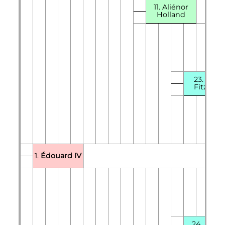
11. Aliénor
Holland
23. Alice
FitzAlan
1.
Édouard
IV
24. Ralp