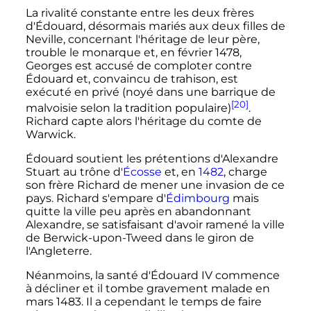
La rivalité constante entre les deux frères
d'Édouard, désormais mariés aux deux filles de
Neville, concernant l'héritage de leur père,
trouble le monarque et, en
février 1478
,
Georges est accusé de comploter contre
Édouard et, convaincu de trahison, est
exécuté en privé (noyé dans une barrique de
[20]
malvoisie selon la tradition populaire)
.
Richard capte alors l'héritage du comte de
Warwick.
Édouard soutient les prétentions d'Alexandre
Stuart au trône d'
Écosse
et, en
1482
, charge
son frère Richard de mener une invasion de ce
pays. Richard s'empare d'
Édimbourg
mais
quitte la ville peu après en abandonnant
Alexandre, se satisfaisant d'avoir ramené la ville
de Berwick-upon-Tweed dans le giron de
l'Angleterre.
Néanmoins, la santé d'
Édouard
IV
commence
à décliner et il tombe gravement malade en
mars 1483
. Il a cependant le temps de faire