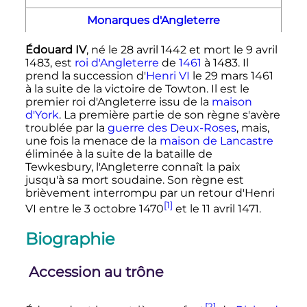
Monarques d'Angleterre
Édouard
IV
, né le
28 avril 1442
et mort le
9 avril
1483
, est
roi d'Angleterre
de
1461
à 1483. Il
prend la succession d'
Henri
VI
le
29 mars 1461
à la suite de la victoire de Towton. Il est le
premier roi d'Angleterre issu de la
maison
d'York
. La première partie de son règne s'avère
troublée par la
guerre des Deux-Roses
, mais,
une fois la menace de la
maison de Lancastre
éliminée à la suite de la bataille de
Tewkesbury, l'Angleterre connaît la paix
jusqu'à sa mort soudaine. Son règne est
brièvement interrompu par un retour d'
Henri
[1]
VI
entre le
3 octobre 1470
et le
11 avril 1471
.
Biographie
Accession au trône
[2]