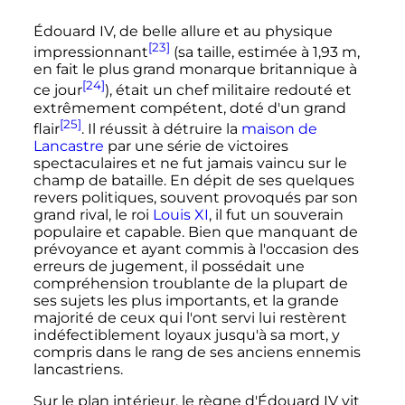
Édouard
IV
, de belle allure et au physique
[23]
impressionnant
(sa taille, estimée à
1,93
m
,
en fait le plus grand monarque britannique à
[24]
ce jour
), était un chef militaire redouté et
extrêmement compétent, doté d'un grand
[25]
flair
. Il réussit à détruire la
maison de
Lancastre
par une série de victoires
spectaculaires et ne fut jamais vaincu sur le
champ de bataille. En dépit de ses quelques
revers politiques, souvent provoqués par son
grand rival, le roi
Louis
XI
, il fut un souverain
populaire et capable. Bien que manquant de
prévoyance et ayant commis à l'occasion des
erreurs de jugement, il possédait une
compréhension troublante de la plupart de
ses sujets les plus importants, et la grande
majorité de ceux qui l'ont servi lui restèrent
indéfectiblement loyaux jusqu'à sa mort, y
compris dans le rang de ses anciens ennemis
lancastriens.
Sur le plan intérieur, le règne d'
Édouard
IV
vit