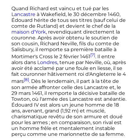
Quand Richard est vaincu et tué par les
Lancastre
à Wakefield, le
30 décembre 1460
,
Édouard hérite de tous ses titres (sauf celui de
comte de Rutland) et devient le chef de la
maison d'York
, revendiquant directement la
couronne. Après avoir obtenu le soutien de
son cousin, Richard Neville, fils du comte de
Salisbury, il remporte sa première bataille à
[7]
Mortimer's Cross le
2 février 1461
. Il entre
alors dans
Londres
, tenue par Neville, où, après
avoir été acclamé par une foule en liesse, il se
fait couronner hâtivement roi d'Angleterre le
4
[8]
mars
. Dès le lendemain, il part à la tête de
son armée affronter celle des Lancastre et, le
29 mars 1461
, il remporte la décisive bataille de
Towton, où l'armée des Lancastre est anéantie.
Édouard
IV
est alors un jeune homme de 18
ans, avenant, grand (
1,92
m
) et musclé,
charismatique revêtu de son armure et doué
pour les armes
; en comparaison, son rival est
un homme frêle et mentalement instable
perçu comme une marionnette de sa femme.