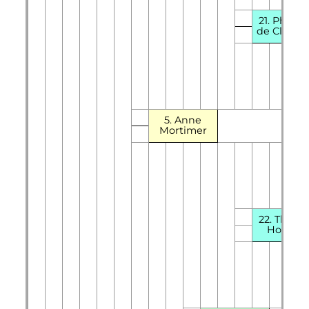
21. Philip
de Claren
5. Anne
Mortimer
22. Thoma
Holland