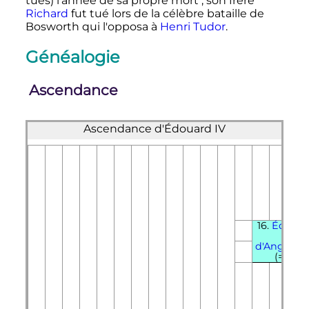
tués) l'année de sa propre mort
; son frère
Richard
fut tué lors de la célèbre bataille de
Bosworth qui l'opposa à
Henri Tudor
.
Généalogie
Ascendance
Ascendance d'
Édouard
IV
16.
Édoua
III
d'Angleter
(=28)