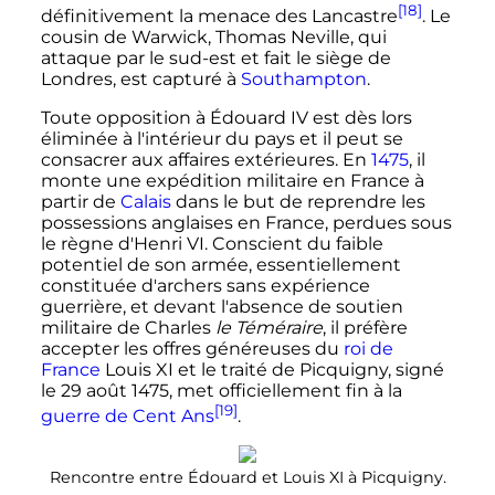
[18]
définitivement la menace des Lancastre
. Le
cousin de Warwick, Thomas Neville, qui
attaque par le sud-est et fait le siège de
Londres, est capturé à
Southampton
.
Toute opposition à
Édouard
IV
est dès lors
éliminée à l'intérieur du pays et il peut se
consacrer aux affaires extérieures. En
1475
, il
monte une expédition militaire en France à
partir de
Calais
dans le but de reprendre les
possessions anglaises en France, perdues sous
le règne d'
Henri
VI
. Conscient du faible
potentiel de son armée, essentiellement
constituée d'archers sans expérience
guerrière, et devant l'absence de soutien
militaire de Charles
le Téméraire
, il préfère
accepter les offres généreuses du
roi de
France
Louis
XI
et le traité de Picquigny, signé
le
29 août 1475
, met officiellement fin à la
[19]
guerre de Cent Ans
.
Rencontre entre Édouard et
Louis
XI
à Picquigny.