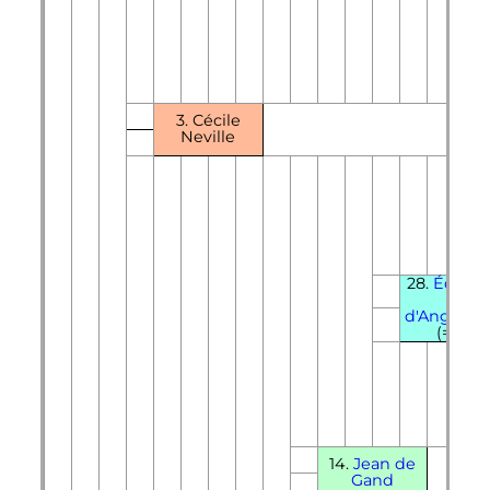
3. Cécile
Neville
28.
Édoua
III
d'Angleter
(=16)
14.
Jean de
Gand