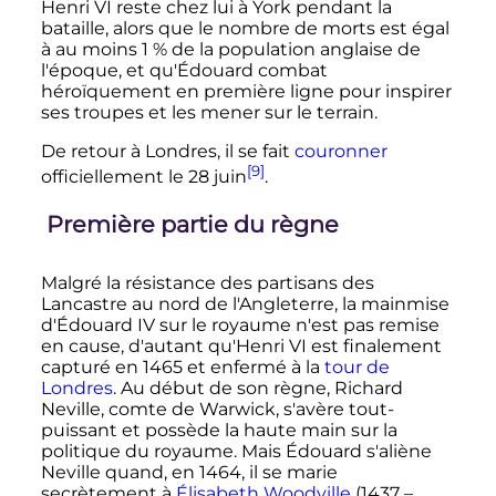
Henri
VI
reste chez lui à York pendant la
bataille, alors que le nombre de morts est égal
à au moins 1
% de la population anglaise de
l'époque, et qu'Édouard combat
héroïquement en première ligne pour inspirer
ses troupes et les mener sur le terrain.
De retour à Londres, il se fait
couronner
[9]
officiellement le
28 juin
.
Première partie du règne
Malgré la résistance des partisans des
Lancastre au nord de l'Angleterre, la mainmise
d'
Édouard
IV
sur le royaume n'est pas remise
en cause, d'autant qu'
Henri
VI
est finalement
capturé en
1465
et enfermé à la
tour de
Londres
. Au début de son règne, Richard
Neville, comte de Warwick, s'avère tout-
puissant et possède la haute main sur la
politique du royaume. Mais Édouard s'aliène
Neville quand, en
1464
, il se marie
secrètement à
Élisabeth Woodville
(1437 –