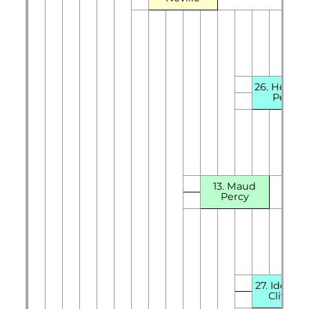
26. Henry 
Percy
13. Maud
Percy
27. Idonia 
Clifford