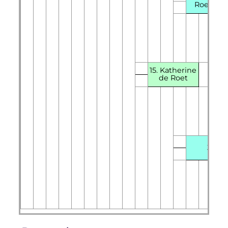
Roet
(en
15. Katherine
de Roet
31.