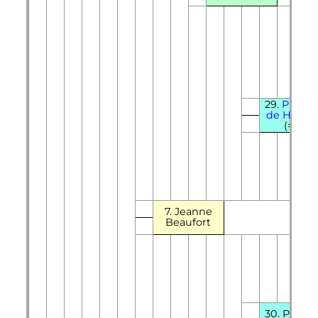
29.
Philip
de Hainau
(=17)
7. Jeanne
Beaufort
30. Paon 