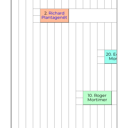
2.
Richard
Plantagenêt
20. Edmo
Mortime
10. Roger
Mortimer