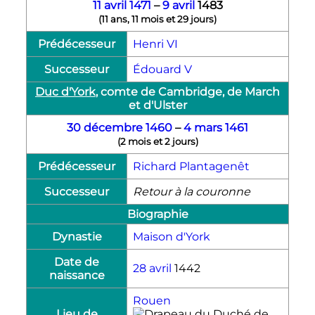
11 avril
1471
–
9 avril
1483
(
11 ans, 11 mois et 29 jours
)
Prédécesseur
Henri
VI
Successeur
Édouard
V
Duc d'York
, comte de Cambridge, de March
et d'Ulster
30 décembre
1460
–
4 mars
1461
(
2 mois et 2 jours
)
Prédécesseur
Richard Plantagenêt
Successeur
Retour à la couronne
Biographie
Dynastie
Maison d'York
Date de
28 avril
1442
naissance
Rouen
Lieu de