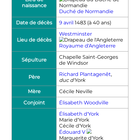
naissance
Duché de Normandie
Date de décès
9 avril
1483
(à 40 ans)
Westminster
Lieu de décès
Royaume d'Angleterre
Chapelle Saint-Georges
Sépulture
de Windsor
Richard Plantagenêt
,
Père
duc d'York
Mère
Cécile Neville
Conjoint
Élisabeth Woodville
Élisabeth d'York
Marie d'York
Cécile d'York
Édouard
V
Marguerite d'York