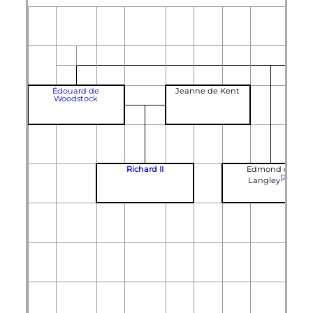
Édouard de
Jeanne de Kent
Woodstock
Richard
II
Edmond de
[26]
Langley