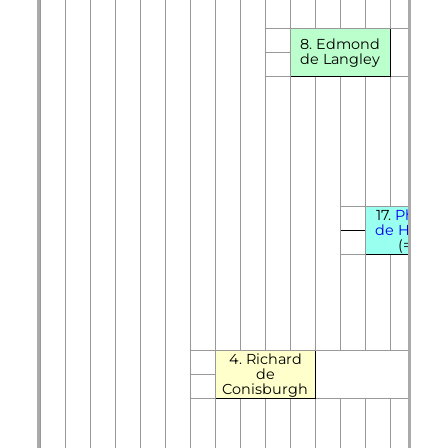
8. Edmond
de Langley
17.
Philipp
de Hainau
(=29)
4. Richard
de
Conisburgh