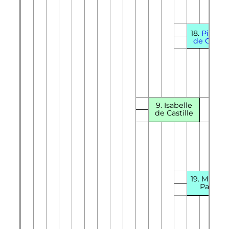
18.
Pierre
I
de Castill
9. Isabelle
de Castille
19. Marie 
Padilla