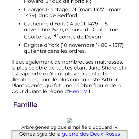
Howard,
3
duc de Norfolk
;
Georges Plantagenêt (
mars 1477
–
mars
1479
), duc de Bedford
;
Catherine d'York (
14 août 1479
–
15
novembre 1527
), épouse de Guillaume
er
Courtenay,
1
comte de Devon
;
Brigitte d'York (
10 novembre 1480
– 1517),
qui entra dans les ordres.
Il eut également de nombreuses maîtresses,
la plus célèbre de toutes étant Jane Shore, et il
est rapporté qu'il eut plusieurs enfants
illégitimes, dont le plus connu reste Arthur
Plantagenêt, qui fut une célèbre figure de la
Cour durant le règne d'
Henri
VIII
.
Famille
Arbre généalogique simplifié d'
Édouard
IV
.
Généalogie de la
guerre des Deux-Roses