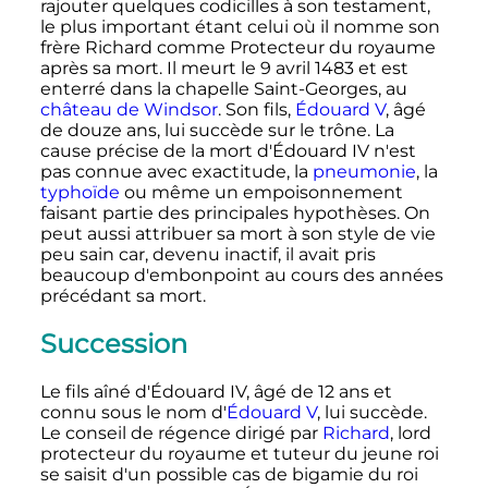
rajouter quelques codicilles à son testament,
le plus important étant celui où il nomme son
frère Richard comme Protecteur du royaume
après sa mort. Il meurt le
9 avril 1483
et est
enterré dans la chapelle Saint-Georges, au
château de Windsor
. Son fils,
Édouard
V
, âgé
de douze ans, lui succède sur le trône. La
cause précise de la mort d'
Édouard
IV
n'est
pas connue avec exactitude, la
pneumonie
, la
typhoïde
ou même un empoisonnement
faisant partie des principales hypothèses. On
peut aussi attribuer sa mort à son style de vie
peu sain car, devenu inactif, il avait pris
beaucoup d'embonpoint au cours des années
précédant sa mort.
Succession
Le fils aîné d'
Édouard
IV
, âgé de 12 ans et
connu sous le nom d'
Édouard
V
, lui succède.
Le conseil de régence dirigé par
Richard
, lord
protecteur du royaume et tuteur du jeune roi
se saisit d'un possible cas de bigamie du roi