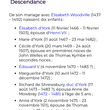
Descendance
De son mariage avec
Élisabeth Woodville
(1437
– 1492) naissent dix enfants :
Élisabeth d'York
(
11 février 1466
–
11 février
1503
), épouse d'
Henri
VII
;
Marie d'York (
11 août 1467
–
23 mai 1482
)
;
Cécile d'York (
20 mars 1469
–
24 août
1507
), épouse en premières noces de
John Welles et de Thomas Kymbe en
secondes noces
;
Édouard
V
(
4 novembre 1470
– 1483
?)
;
Marguerite d'York (
10 avril 1472
–
11
décembre 1472
)
;
Richard de Shrewsbury,
duc d'York
(
17
août 1473
– 1483
?), épousa Anne de
Mowbray (
1472
–
1481
) à l'âge de 5 ans
;
Anne d'York (
2 novembre 1475
–
23
novembre 1511
), épouse de Thomas
e