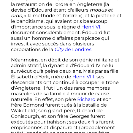
la restauration de l'ordre en Angleterre (la
devise d'Édouard étant d'ailleurs
modus et
ordo
, «
la méthode et l'ordre
»), et la piraterie et
le banditisme, qui avaient pris beaucoup
d'importance sous le règne d'
Henri
VI
,
décrurent considérablement. Édouard fut
aussi un homme d'affaires perspicace qui
investit avec succès dans plusieurs
corporations de la
City
de Londres
.
Néanmoins, en dépit de son génie militaire et
administratif, la dynastie d'
Édouard
IV
ne lui
survécut qu'à peine deux ans. Mais par sa fille
Élisabeth d'York, mère de
Henri
VIII
, ses
descendants ont continué à occuper le trône
d'Angleterre. Il fut l'un des rares membres
masculins de sa famille à mourir de cause
naturelle. En effet, son père
Richard
et son
frère Edmond furent tués à la bataille de
Wakefield
; son grand-père, Richard de
Conisburgh, et son frère Georges furent
exécutés pour trahison
; ses deux fils furent
emprisonnés et disparurent (probablement