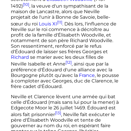
[10]
1492)
, la veuve d'un sympathisant de la
maison de Lancastre, alors que Neville
projetait de l'unir à Bonne de Savoie, belle-
[11]
sœur du roi
Louis
XI
. Dès lors, l'influence de
Neville sur le roi commence à décroître au
profit de la famille d'Élisabeth Woodville, et
notamment de son père Richard Woodville.
Son ressentiment, renforcé par le refus
d'Édouard de laisser ses frères Georges et
Richard
se marier avec les deux filles de
[12]
Neville Isabelle et Anne
, ainsi que par la
préférence d'Édouard d'une alliance avec la
Bourgogne plutôt qu'avec la
France
, le pousse
à comploter avec Georges, duc de Clarence, le
frère cadet d'Édouard.
Neville et Clarence lèvent une armée qui bat
celle d'Édouard (mais sans lui pour la mener) à
Edgecote Moor le
26 juillet 1469
. Édouard est
[13]
alors fait prisonnier
, Neville fait exécuter le
père d'Élisabeth Woodville et tente de
gouverner au nom du roi, en espérant faire