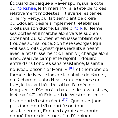
Édouard débarque à Ravenspurn, sur la côte
du
Yorkshire
, le
14 mars 1471
à la tête de forces
relativement modestes. Il traverse les terres
d'Henry Percy, qui fait semblant de croire
qu'Édouard désire simplement rétablir ses
droits sur son duché. La ville d'
York
lui ferme
ses portes et il marche alors vers le sud en
obtenant du soutien et en rassemblant des
troupes sur sa route. Son frère Georges (qui
voit ses droits dynastiques réduits à néant
avec le rétablissement d'
Henri
VI
) change alors
à nouveau de camp et le rejoint. Édouard
entre dans Londres sans résistance, faisant à
[16]
nouveau prisonnier
Henri
VI
, et triomphe de
l'armée de Neville lors de la bataille de Barnet,
où Richard et John Neville eux-mêmes sont
tués, le
14 avril 1471
. Puis il bat l'armée de
Marguerite d'Anjou à la bataille de Tewkesbury,
le
4 mai 1471
, où Édouard de Westminster, le
[17]
fils d'
Henri
VI
est exécuté
. Quelques jours
plus tard,
Henri
VI
meurt à son tour
soudainement, Édouard ayant sans doute
donné l'ordre de le tuer afin d'éliminer