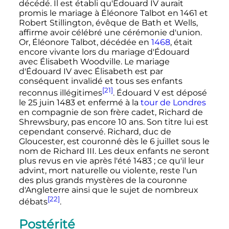
décédé. Il est établi qu'
Édouard
IV
aurait
promis le mariage à Éléonore Talbot en 1461 et
Robert Stillington, évêque de Bath et Wells,
affirme avoir célébré une cérémonie d'union.
Or, Éléonore Talbot, décédée en
1468
, était
encore vivante lors du mariage d'Édouard
avec Élisabeth Woodville. Le mariage
d'
Édouard
IV
avec Élisabeth est par
conséquent invalidé et tous ses enfants
[21]
reconnus illégitimes
.
Édouard
V
est déposé
le
25 juin 1483
et enfermé à la
tour de Londres
en compagnie de son frère cadet, Richard de
Shrewsbury, pas encore 10 ans. Son titre lui est
cependant conservé. Richard, duc de
Gloucester, est couronné dès le 6 juillet sous le
nom de
Richard
III
. Les deux enfants ne seront
plus revus en vie après l'été 1483
; ce qu'il leur
advint, mort naturelle ou violente, reste l'un
des plus grands mystères de la couronne
d'Angleterre ainsi que le sujet de nombreux
[22]
débats
.
Postérité