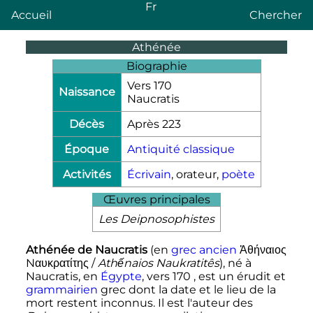
Fr
Accueil
Chercher
Athénée
Biographie
Vers
170
Naissance
Naucratis
Décès
Après
223
Époque
Antiquité classique
Activités
Écrivain
, orateur,
poète
Œuvres principales
Les Deipnosophistes
Athénée de Naucratis
(en
grec ancien
Ἀθήναιος
Nαυκρατίτης
/
Athếnaios Naukratitês
), né à
Naucratis, en
Égypte
, vers 170 , est un érudit et
grammairien
grec dont la date et le lieu de la
mort restent inconnus. Il est l'auteur des