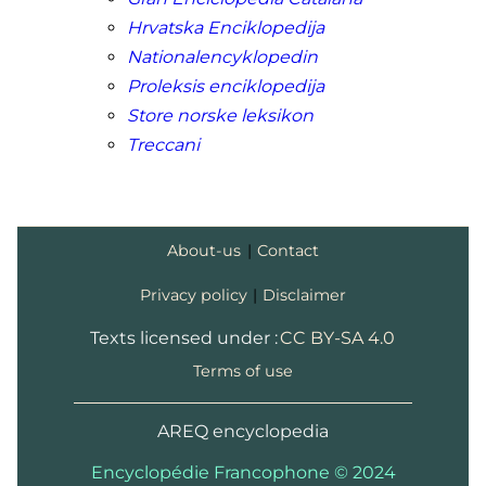
Hrvatska Enciklopedija
Nationalencyklopedin
Proleksis enciklopedija
Store norske leksikon
Treccani
About-us
|
Contact
Privacy policy
|
Disclaimer
Texts licensed under :
CC BY-SA 4.0
Terms of use
AREQ encyclopedia
Encyclopédie Francophone © 2024