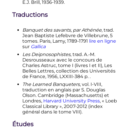
E.J. Brill, 1936-1939.
Traductions
Banquet des savants, par Athénée
, trad.
Jean Baptiste Lefebvre de Villebrune, 5
tomes. Paris, Lamy, 1789-1791
lire en ligne
sur
Gallica
Les Deipnosophistes
, trad. A.-M.
Desrousseaux avec le concours de
Charles Astruc, tome I (livres I et II), Les
Belles Lettres, collection des Universités
de France, 1956, LXXIII-384
p.
.
The Learned Banqueters
, vol. I-VIII,
traduction en anglais par S. Douglas
Olson. Cambridge (Massachusetts) et
Londres,
Harvard University Press
, «
Loeb
Classical Library
», 2007-2012 (index
général dans le tome VIII).
Études