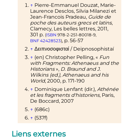
↑
Pierre-Emmanuel Douzat, Marie-
Laurence Desclos, Silvia Milanezi et
Jean-Francois Pradeau,
Guide de
poche des auteurs grecs et latins
,
Clamecy, Les belles lettres,
2011
,
301
p.
(
ISBN
978-2-251-80018-9
,
,
p.
56-57
BNF
42428523
)
↑
Δειπνοσοφισταί
/
Deipnosophistaí
↑
(en)
Christopher Pelling,
«
Fun
with Fragments: Athenaeus and the
Historians
»
,
D. Braund and J.
Wilkins (ed.), Athenaeus and his
World
,
2000
, p. 171-190
↑
Dominique Lenfant (dir.),
Athénée
et les fragments d'historiens
, Paris,
De Boccard,
2007
↑
(686c)
↑
(537f)
Liens externes