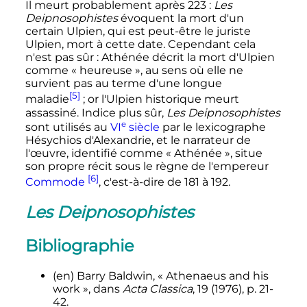
Il meurt probablement après 223
:
Les
Deipnosophistes
évoquent la mort d'un
certain Ulpien, qui est peut-être le juriste
Ulpien, mort à cette date. Cependant cela
n'est pas sûr
: Athénée décrit la mort d'Ulpien
comme «
heureuse
», au sens où elle ne
survient pas au terme d'une longue
[5]
maladie
; or l'Ulpien historique meurt
assassiné. Indice plus sûr,
Les Deipnosophistes
e
sont utilisés au
VI
siècle
par le lexicographe
Hésychios d'Alexandrie, et le narrateur de
l'œuvre, identifié comme «
Athénée
», situe
son propre récit sous le règne de l'empereur
[6]
Commode
, c'est-à-dire de 181 à 192.
Les Deipnosophistes
Bibliographie
(en)
Barry Baldwin, «
Athenaeus and his
work
», dans
Acta Classica
, 19 (1976),
p.
21-
42
.