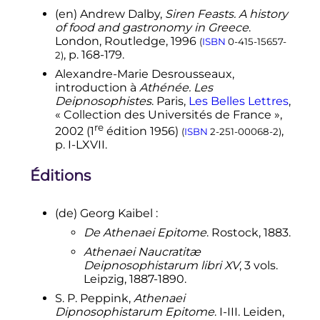
(en)
Andrew Dalby,
Siren Feasts. A history
of food and gastronomy in Greece
.
London, Routledge, 1996
(
ISBN
0-415-15657-
,
p.
168-179
.
2
)
Alexandre-Marie Desrousseaux,
introduction à
Athénée. Les
Deipnosophistes
. Paris,
Les Belles Lettres
,
«
Collection des Universités de France
»,
re
2002 (
1
édition
1956)
,
(
ISBN
2-251-00068-2
)
p.
I-LXVII.
Éditions
(de)
Georg Kaibel
:
De Athenaei Epitome
. Rostock, 1883.
Athenaei Naucratitæ
Deipnosophistarum libri XV
, 3 vols.
Leipzig, 1887-1890.
S. P. Peppink,
Athenaei
Dipnosophistarum Epitome
. I-III. Leiden,