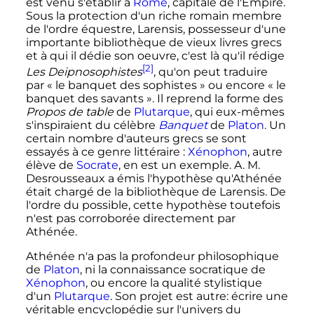
est venu s'établir à
Rome
, capitale de l'Empire.
Sous la protection d'un riche romain membre
de l'ordre équestre, Larensis, possesseur d'une
importante bibliothèque de vieux livres grecs
et à qui il dédie son oeuvre, c'est là qu'il rédige
[2]
Les Deipnosophistes
, qu'on peut traduire
par «
le banquet des sophistes
» ou encore «
le
banquet des savants
». Il reprend la forme des
Propos de table
de
Plutarque
, qui eux-mêmes
s'inspiraient du célèbre
Banquet
de
Platon
. Un
certain nombre d'auteurs grecs se sont
essayés à ce genre littéraire
:
Xénophon
, autre
élève de
Socrate
, en est un exemple. A. M.
Desrousseaux a émis l'hypothèse qu'Athénée
était chargé de la bibliothèque de Larensis. De
l'ordre du possible, cette hypothèse toutefois
n'est pas corroborée directement par
Athénée.
Athénée n'a pas la profondeur philosophique
de
Platon
, ni la connaissance socratique de
Xénophon
, ou encore la qualité stylistique
d'un
Plutarque
. Son projet est autre: écrire une
véritable encyclopédie sur l'univers du