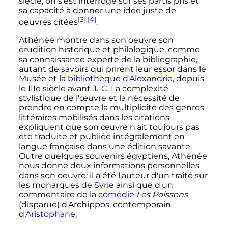
siècle, on s'est interrogé sur ses partis pris et
sa capacité à donner une idée juste de
[3]
,
[4]
oeuvres citées
.
Athénée montre dans son oeuvre son
érudition historique et philologique, comme
sa connaissance experte de la bibliographie,
autant de savoirs qui prirent leur essor dans le
Musée et la
bibliothèque d'Alexandrie
, depuis
le IIIe siècle avant J.-C. La complexité
stylistique de l'œuvre et la nécessité de
prendre en compte la multiplicité des genres
littéraires mobilisés dans les citations
expliquent que son œuvre n'ait toujours pas
été traduite et publiée intégralement en
langue française dans une édition savante.
Outre quelques souvenirs égyptiens, Athénée
nous donne deux informations personnelles
dans son oeuvre: il a été l'auteur d'un traité sur
les monarques de
Syrie
ainsi que d'un
commentaire de la
comédie
Les Poissons
(disparue) d'Archippos, contemporain
d'
Aristophane
.