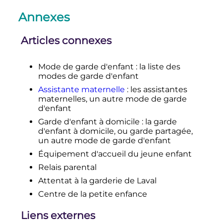
(
http://www.academie-
Annexes
francaise.fr/la-langue-
francaise/terminologie-et-neologie
).
Articles connexes
1
2
Marie Piquemal,
«
Crèches
: «On
crée les conditions pour qu’il y ait
maltraitance institutionnelle»
»
, sur
Mode de garde d'enfant
: la liste des
liberation.fr
,
23 mai 2019
modes de garde d'enfant
↑
Population active et taux d'emploi
Assistante maternelle
: les assistantes
dans l’Union européenne
maternelles, un autre mode de garde
↑
seuls cinq pays de l'UE ont
d'enfant
dépassé l'objectif visé en matière de
Garde d'enfant à domicile
: la garde
services de garde d'enfants de
d'enfant à domicile, ou garde partagée,
moins de trois ans
in
La parentalité
un autre mode de garde d'enfant
a un prix
Équipement d'accueil du jeune enfant
↑
Prestation de Service Unique (site
de la CAF)
Relais parental
↑
Alexandra Ducamp, «
Des
Attentat à la garderie de Laval
substances cancérigènes dans les
Centre de la petite enfance
crèches
?
»,
La Provence
,
26 mars
2009
(
lire en ligne
, consulté le
30 août
Liens externes
.
2020
)