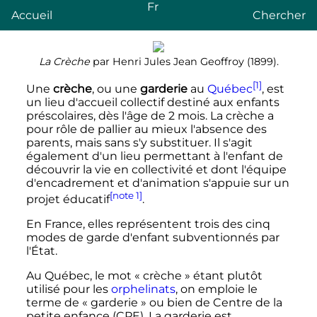
Fr
Accueil
Chercher
La Crèche
par Henri Jules Jean Geoffroy (1899).
[1]
Une
crèche
, ou une
garderie
au
Québec
, est
un lieu d'accueil collectif destiné aux enfants
préscolaires, dès l'âge de
2 mois
. La crèche a
pour rôle de pallier au mieux l'absence des
parents, mais sans s'y substituer. Il s'agit
également d'un lieu permettant à l'enfant de
découvrir la vie en collectivité et dont l'équipe
d'encadrement et d'animation s'appuie sur un
[note 1]
projet éducatif
.
En France, elles représentent trois des cinq
modes de garde d'enfant subventionnés par
l'État.
Au Québec, le mot «
crèche
» étant plutôt
utilisé pour les
orphelinats
, on emploie le
terme de «
garderie
» ou bien de Centre de la
petite enfance (CPE). La garderie est