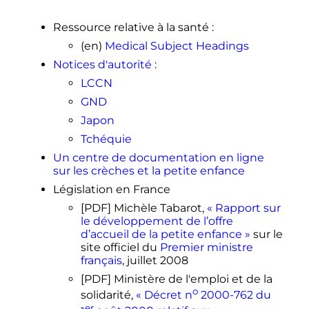
1
2
Le Parisien, «
L'air des crèches
trop pollué
»,
Le Parisien
,
26 mars
Ressource relative à la santé
:
2009
(
lire en ligne
, consulté le
7 avril
(en)
Medical Subject Headings
.
2023
)
Notices d'autorité
:
↑
«
[VIDEO
]
Ecolo crèche, un label
qui vise la santé et
LCCN
l'environnement
»
, Actu-
GND
environnement
(consulté le
13 juillet
Japon
2019
)
Tchéquie
↑
(en)
Margherita Fort, Andrea
Ichino et Giulio Zanella,
Cognitive
Un centre de documentation en ligne
and Noncognitive Costs of Day Care
sur les crèches et la petite enfance
at Age 0–2 for Children in
Législation en France
Advantaged Families
,
Journal of
Political Economy
, Volume 128,
[PDF]
Michèle Tabarot,
« Rapport sur
Numéro 1, janvier 2020
le développement de l’offre
d’accueil de la petite enfance »
sur le
site officiel du
Premier ministre
français
,
juillet 2008
[PDF]
Ministère de l'emploi et de la
o
solidarité,
« Décret
n
2000-762
du
er