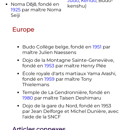
Judo
,
Kendo
, Budo-
Noma Dōjō, fondé en
kenshu)
1925
par maître Noma
Seiji
Europe
Budo Collège belge, fondé en
1951
par
maître Julien Naessens
Dojo de la Montagne Sainte-Geneviève,
fondé en
1953
par maître Henry Plée
École royale d'arts martiaux Yama Arashi,
fondé en
1959
par maître Tony
Thielemans
Temple de La Gendronnière, fondé en
1980
par maître Taisen Deshimaru
Dojo de la gare du Nord, fondé en 1953
par Jean Delforge et Michel Dunière, avec
l'aide de la SNCF
Articles connexes