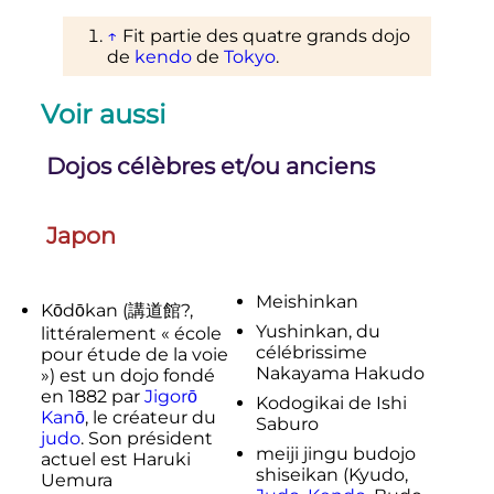
↑
Fit partie des quatre grands dojo
de
kendo
de
Tokyo
.
Voir aussi
Dojos célèbres et/ou anciens
Japon
Meishinkan
Kōdōkan (講道館?,
Yushinkan, du
littéralement « école
célébrissime
pour étude de la voie
Nakayama Hakudo
») est un dojo fondé
en 1882 par
Jigorō
Kodogikai de Ishi
Kanō
, le créateur du
Saburo
judo
. Son président
meiji jingu budojo
actuel est Haruki
shiseikan (Kyudo,
Uemura