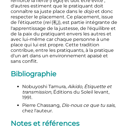
renforce la fierté (l
'
ego
) et doit être évité
;
d'autres estiment que le pratiquant doit
connaître sa juste place dans le
dojo
et donc
respecter le placement. Ce placement, issue
de l’étiquette (
rei
(
礼
)
), est partie intégrante de
l'apprentissage de la justesse, de l'équilibre et
de la paix du pratiquant envers les autres et
avec lui-même car chaque personne à une
place qui lui est propre. Cette tradition
contribue, entre les pratiquants, à la pratique
d'un art dans un environnement apaisé et
sans conflit.
Bibliographie
Nobuyoshi Tamura,
Aikido, Étiquette et
transmission
, Éditions du Soleil levant,
1991.
Pierre Chassang,
Dis-nous ce que tu sais
,
chez l'auteur.
Notes et références