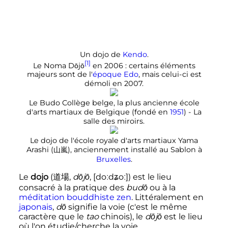
Un dojo de
Kendo
.
[1]
Le Noma Dōjō
en 2006
: certains éléments
majeurs sont de l'
époque Edo
, mais celui-ci est
démoli en 2007.
Le Budo Collège belge, la plus ancienne école
d'arts martiaux de Belgique (fondé en
1951
) - La
salle des miroirs.
Le dojo de l'école royale d'arts martiaux Yama
Arashi (山嵐), anciennement installé au Sablon à
Bruxelles
.
Le
dojo
(
道場
,
dōjō
,
[doːdʑoː]
)
est le lieu
consacré à la pratique des
budō
ou à la
méditation bouddhiste zen
. Littéralement en
japonais
,
dō
signifie la voie (c'est le même
caractère que le
tao
chinois), le
dōjō
est le lieu
où l'on étudie/cherche la voie.