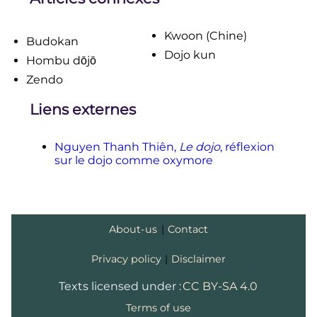
Kwoon (Chine)
Budokan
Dojo kun
Hombu dōjō
Zendo
Liens externes
Nguyen Thanh Thiên,
Le dojo
, réflexion
sur le dojo comme oxymore
About-us
|
Contact
Privacy policy
|
Disclaimer
Texts licensed under :
CC BY-SA 4.0
Terms of use