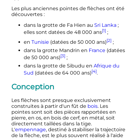
Les plus anciennes pointes de flèches ont été
découvertes
:
dans la grotte de Fa Hien au
Sri Lanka
;
[1]
elles sont datées de
48 000 ans
;
[2]
en
Tunisie
(datées de
50 000 ans
)
;
dans la grotte Mandrin en
France
(datées
[3]
de
50 000 ans
)
;
dans la grotte de Sibudu en
Afrique du
[4]
Sud
(datées de
64 000 ans
)
.
Conception
Les flèches sont presque exclusivement
construites à partir d'un fût de
bois
. Les
pointes sont soit des pièces rapportées en
pierre, en os, en bois de cerf, en métal, soit
directement taillées dans la tige.
L'
empennage
, destiné à stabiliser la trajectoire
de la flèche, est le plus souvent réalisé à l'aide