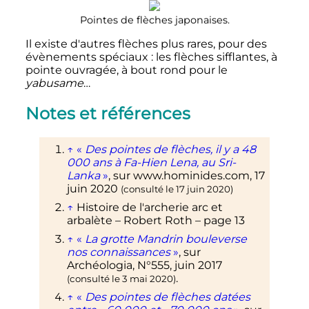
Pointes de flèches japonaises.
Il existe d'autres flèches plus rares, pour des
évènements spéciaux
: les flèches sifflantes, à
pointe ouvragée, à bout rond pour le
yabusame
…
Notes et références
↑
«
Des pointes de flèches, il y a 48
000 ans à Fa-Hien Lena, au Sri-
Lanka
»
, sur
www.hominides.com
,
17
juin 2020
(consulté le
17 juin 2020
)
↑
Histoire de l'archerie arc et
arbalète – Robert Roth – page 13
↑
«
La grotte Mandrin bouleverse
nos connaissances
»
, sur
Archéologia, N°555, juin 2017
.
(consulté le
3 mai 2020
)
↑
«
Des pointes de flèches datées