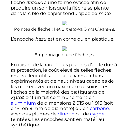
flèche
itatsuki
a une forme évasée afin de
produire un son lorsque la flèche se plante
dans la cible de papier tendu appelée
mato
.
Pointes de flèche
: 1 et 2
mato-ya
, 3
makiwara-ya
.
L’encoche
hazu
est en corne ou en plastique.
Empennage d'une flèche
ya
.
En raison de la rareté des plumes d'aigle due à
sa protection, le coût élevé de telles flèches
réserve leur utilisation à de rares archers
expérimentés et de haut niveau capables de
les utiliser avec un maximum de soins. Les
flèches de la majorité des pratiquants de
kyūdō
ont un fût communément en
aluminium
de dimensions
2 015
ou
1 913
(soit
environ
8
mm
de diamètre) ou en
carbone
,
avec des plumes de
dindon
ou de
cygne
teintées. Les encoches sont en matériau
synthétique.