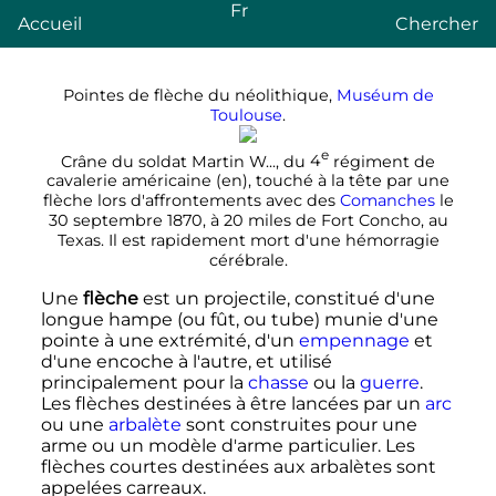
Fr
Accueil
Chercher
Pointes de flèche du néolithique,
Muséum de
Toulouse
.
e
Crâne du soldat Martin W..., du
4
régiment de
cavalerie américaine
(en)
, touché à la tête par une
flèche lors d'affrontements avec des
Comanches
le
30 septembre 1870
, à
20 miles
de Fort Concho, au
Texas. Il est rapidement mort d'une hémorragie
cérébrale.
Une
flèche
est un projectile, constitué d'une
longue hampe (ou fût, ou tube) munie d'une
pointe à une extrémité, d'un
empennage
et
d'une
encoche
à l'autre, et utilisé
principalement pour la
chasse
ou la
guerre
.
Les flèches destinées à être lancées par un
arc
ou une
arbalète
sont construites pour une
arme ou un modèle d'arme particulier. Les
flèches courtes destinées aux arbalètes sont
appelées carreaux.