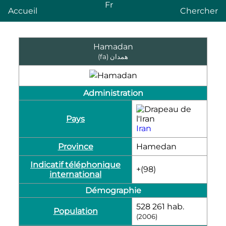
Fr
Accueil
Chercher
Hamadan
(fa)
همدان
Administration
Pays
Iran
Province
Hamedan
Indicatif téléphonique
+(98)
international
Démographie
528 261
hab.
Population
(2006)