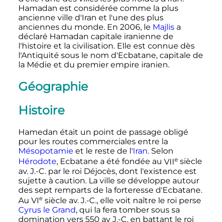
Hamadan est considérée comme la plus
ancienne ville d'Iran et l'une des plus
anciennes du monde. En 2006, le
Majlis
a
déclaré Hamadan capitale iranienne de
l'histoire et la civilisation. Elle est connue dès
l'Antiquité sous le nom d'Ecbatane, capitale de
la Médie et du premier empire iranien.
Géographie
Histoire
Hamedan était un point de passage obligé
pour les routes commerciales entre la
Mésopotamie
et le reste de l'
Iran
. Selon
e
Hérodote
, Ecbatane a été fondée au
VII
siècle
av. J.-C.
par le roi Déjocès, dont l'existence est
sujette à caution. La ville se développe autour
des sept remparts de la forteresse d'Ecbatane.
e
Au
VI
siècle
av. J.-C.
, elle voit naître le roi perse
Cyrus le Grand
, qui la fera tomber sous sa
domination vers 550 av J.-C. en battant le roi