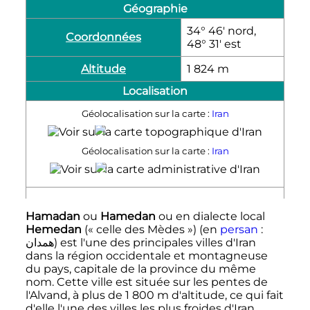
Géographie
34° 46′ nord,
Coordonnées
48° 31′ est
Altitude
1 824
m
Localisation
Géolocalisation sur la carte :
Iran
Hamadan
Géolocalisation sur la carte :
Iran
Hamadan
Hamadan
ou
Hamedan
ou en dialecte local
Hemedan
(« celle des Mèdes »)
(en
persan
:
همدان
)
est l'une des principales villes d'Iran
dans la région occidentale et montagneuse
du pays, capitale de la province du même
nom. Cette ville est située sur les pentes de
l'Alvand, à plus de
1 800
m
d'altitude, ce qui fait
d'elle l'une des villes les plus froides d'Iran.