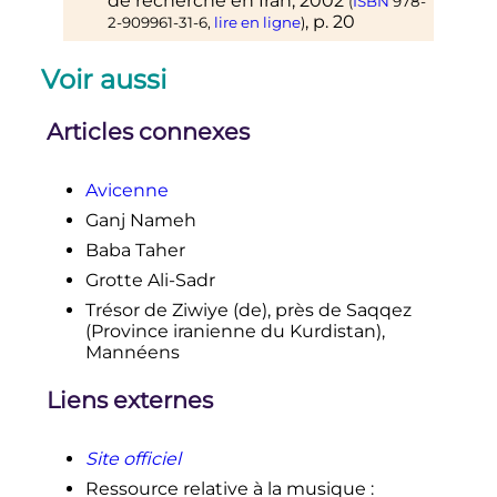
de recherche en Iran,
2002
(
ISBN
978-
,
p.
20
2-909961-31-6
,
lire en ligne
)
Voir aussi
Articles connexes
Avicenne
Ganj Nameh
Baba Taher
Grotte Ali-Sadr
Trésor de Ziwiye
(de)
, près de Saqqez
(Province iranienne du Kurdistan),
Mannéens
Liens externes
Site officiel
Ressource relative à la musique
: