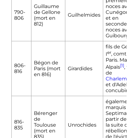
premières
Guillaume
noces avec
790-
de Gellone
Cunégonde
Guilhelmides
806
(mort en
et en
812)
secondes
noces avec
Guibourg
fils de
Gérard
er
I
, comte de
Paris. Marié à
Bégon de
806-
[1]
Alpaïs
, fille
Paris (mort
Girardides
816
de
en 816)
Charlemagn
et d'Adelinde
concubine
également
marquis de
Bérenger
Septimanie 
de
partir de 832
816-
Toulouse
Unrochides
la suite de la
835
(mort en
rébellion et
835)
de l'éviction