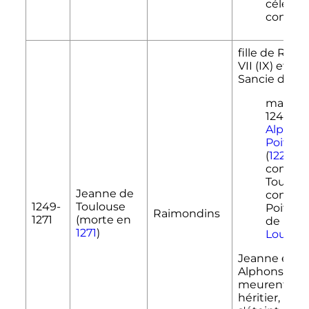
célébré,
conso
fille de
Raym
VII
(
IX
)
et de
Sancie d'Ara
mariée 
1241 à
Alphon
Poitiers
(
1220
-
12
comte 
Toulous
Jeanne de
comte 
1249-
Toulouse
Poitou, 
Raimondins
1271
(morte en
de
Sain
1271
)
Louis
.
Jeanne et
Alphonse
meurent san
héritier, la l