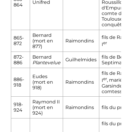
Unifred
Roussillon,
864
d'Empuries 
comte de
Toulouse par
conquête.
Bernard
fils de
Raym
865-
(mort en
Raimondins
er
872
I
877)
872-
Bernard
fils de Berna
Guilhelmides
886
Plantevelue
Septimanie
fils de
Raym
Eudes
er
886-
I
, marié à
(mort en
Raimondins
918
Garsinde,
918)
comtesse d'A
Raymond
II
918-
(mort en
Raimondins
fils du préc
924
924)
fils du préc