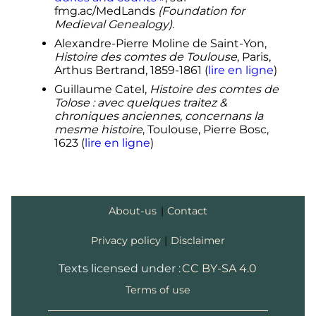
fmg.ac/MedLands
(Foundation for
Medieval Genealogy)
.
Alexandre-Pierre Moline de Saint-Yon,
Histoire des comtes de Toulouse
, Paris,
Arthus Bertrand, 1859-1861 (
lire en ligne
)
Guillaume Catel,
Histoire des comtes de
Tolose
: avec quelques traitez &
chroniques anciennes, concernans la
mesme histoire
, Toulouse, Pierre Bosc,
1623 (
lire en ligne
)
About-us
|
Contact
Privacy policy
|
Disclaimer
Texts licensed under :
CC BY-SA 4.0
Terms of use