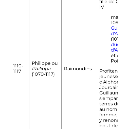
fille de
Guill
IV
mariée 
1094 à
Guilla
d'Aquit
(1076-11
duc
d'Aquit
et comt
Poitiers.
Philippe ou
1110-
Philippa
Raimondins
Profitant de 
1117
(1070-1117)
jeunesse
d'Alphonse
Jourdain,
Guillaume
s'empare de
terres du c
au nom de s
femme, mais
y renoncer a
bout de dix 