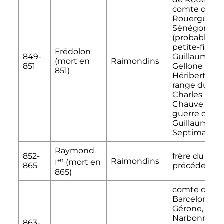
comte de
Rouergue, e
Sénégonde
(probablem
petite-fille d
Frédolon
849-
Guillaume d
(mort en
Raimondins
851
Gellone par
851)
Héribert). Se
range du côt
Charles le
Chauve dans
guerre contr
Guillaume d
Septimanie
Raymond
852-
frère du
er
Raimondins
I
(mort en
865
précédent
865)
comte de
Barcelone, d
Gérone, de
Narbonne, d
863-