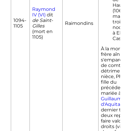
Hautevi
Raymond
(1062-1
IV
(
VI
)
dit
marié e
1094-
de Saint-
troisiè
Raimondins
1105
Gilles
noces (
(mort en
à Elvire
1105)
Castille
À la mort de
frère aîné il
s'empare du 
de comte au
détriment de
nièce, Philip
fille du
précédent e
mariée à
Guillaume
IX
d'Aquitaine
.
dernier tente
deux reprise
faire valoir se
droits (via c