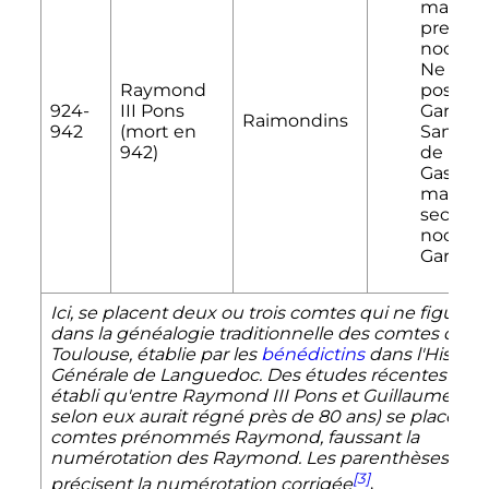
marié e
premiè
noces a
Ne (fille
Raymond
possibl
924-
III
Pons
Garcia
II
Raimondins
942
(mort en
Sanche
942)
de
Gascog
marié e
second
noces a
Garsind
Ici, se placent deux ou trois comtes qui ne figuren
dans la généalogie traditionnelle des comtes de
Toulouse, établie par les
bénédictins
dans l'Histoir
Générale de Languedoc. Des études récentes ont
établi qu'entre
Raymond
III
Pons et
Guillaume
III
(
selon eux aurait régné près de 80 ans) se placent 
comtes prénommés Raymond, faussant la
numérotation des Raymond. Les parenthèses
[3]
précisent la numérotation corrigée
.