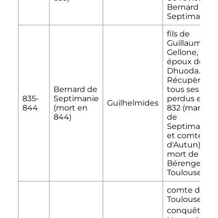
Bernard de
Septimanie
fils de
Guillaume d
Gellone,
époux de
Dhuoda.
Récupère
Bernard de
tous ses titre
835-
Septimanie
perdus en
Guilhelmides
844
(mort en
832 (marquis
844)
de
Septimanie
et comte
d'Autun) à la
mort de
Bérenger de
Toulouse
comte de
Toulouse par
[2]
conquête