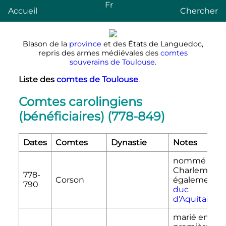
Fr
Accueil
Chercher
Blason de la
province
et des États de Languedoc,
repris des armes médiévales des
comtes
souverains de Toulouse
.
Liste des
comtes de Toulouse
.
Comtes carolingiens
(bénéficiaires) (778-849)
Dates
Comtes
Dynastie
Notes
nommé par
Charlemagne
778-
Corson
également
790
duc
d'Aquitaine
marié en