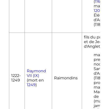
(
1165
-
11
marié e
1202
à
Éléonor
d'Arago
(1182-12
fils du préc
et de Jeann
d'Angleterre
marié e
premiè
noces a
Sancie
Raymond
d'Arago
1222-
VII
(
IX
)
Raimondins
(1186-12
1249
(mort en
promis 
1249
)
mariage
Marguer
de Lusi
(mariag
jamais