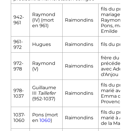
fils du premi
Raymond
mariage de
942-
(
IV
)
(mort
Raimondins
Raymond
III
961
en 961)
Pons, marié 
Emilde
961-
Hugues
Raimondins
fils du préc
972
frère du
972-
Raymond
précédent, 
Raimondins
978
(
V
)
avec Adélaïd
d'Anjou
fils du précé
Guillaume
978-
marié avec
III
Taillefer
Raimondins
1037
Emma de
(952-1037)
Provence
fils du précé
1037-
Pons (mort
Raimondins
marié à Almo
1060
en
1060
)
de la Marche