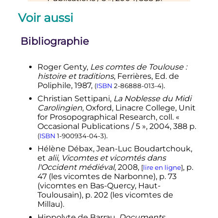
,
p.
28-35
.
(
ISBN
1-900934-04-3
)
Voir aussi
↑
En 1125, la Provence est partagée
en comté et marquisat, le premier
revenant aux comtes de Barcelone
Bibliographie
et le second à ceux de Toulouse.
↑
Laurent Macé, «
Pouvoir comtal et
Roger Genty,
Les comtes de Toulouse
:
autonomie consulaire à Toulouse
:
histoire et traditions
, Ferrières, Ed. de
analyse d’une miniature du
Poliphile, 1987,
.
(
ISBN
2-86888-013-4
)
e
XIII
siècle
»,
Mémoires de la Société
Christian
Settipani
,
La Noblesse du Midi
archéologique du Midi de la France
,
Carolingien
, Oxford, Linacre College, Unit
tome LXII (2002), p. 51-59, ici p. 53-55
for Prosopographical Research,
coll.
«
.
[
lire en ligne
]
Occasional Publications / 5 »,
2004
, 388
p.
.
(
ISBN
1-900934-04-3
)
Hélène Débax, Jean-Luc Boudartchouk,
et
alii
,
Vicomtes et vicomtés dans
l'Occident médiéval
, 2008,
,
p.
[
lire en ligne
]
47
(les vicomtes de Narbonne),
p.
73
(vicomtes en Bas-Quercy, Haut-
Toulousain),
p.
202
(les vicomtes de
Millau).
Hippolyte de Barrau,
Documents