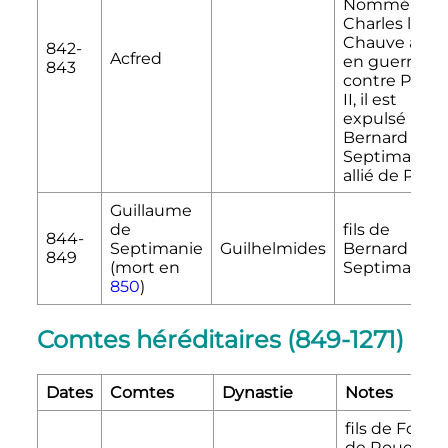
Nommé par
Charles le
Chauve alors
842-
Acfred
en guerre
843
contre
Pépin
II
, il est
expulsé par
Bernard de
Septimanie
allié de Pépi
Guillaume
de
fils de
844-
Septimanie
Guilhelmides
Bernard de
849
(mort en
Septimanie
850
)
Comtes héréditaires (849-1271)
Dates
Comtes
Dynastie
Notes
fils de Foulq
de Rouergue