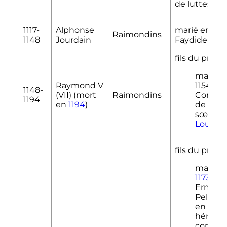
de luttes.
1117-
Alphonse
marié en 1125
Raimondins
1148
Jourdain
Faydide d'U
fils du préc
marié e
Raymond
V
1154 à
1148-
(
VII
)
(mort
Raimondins
Consta
1194
en
1194
)
de Fran
sœur du
Louis
VI
fils du préc
marié e
1173
à
Ermess
Pelet (
en 1176)
héritièr
comté 