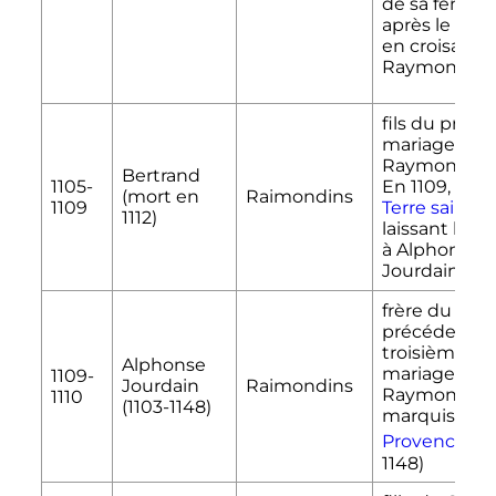
de sa femme
après le dép
en croisade 
Raymond
IV
.
fils du premi
mariage de
Raymond
IV
Bertrand
1105-
En 1109, il pa
(mort en
Raimondins
1109
Terre sainte
,
1112)
laissant le 
à Alphonse
Jourdain
frère du
précédent, fi
troisième
Alphonse
mariage de
1109-
Jourdain
Raimondins
Raymond
IV
1110
(1103-1148)
marquis
de
[4]
Provence
(
1148)