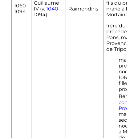
Guillaume
fils du précé
1060-
IV
(
v.
1040
-
Raimondins
marié à Em
1094
1094)
Mortain
frère du
précédent, fi
Pons, marqu
Provence, c
de Tripoli.
marié e
premiè
noces (v
1065) à
fille
probabl
Bertra
comte 
Proven
marié e
second
noces (
à Mathi
de