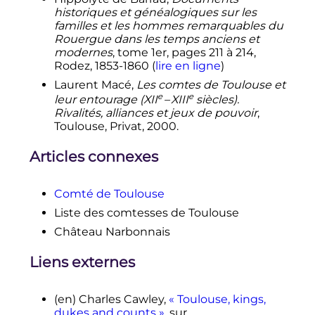
historiques et généalogiques sur les
familles et les hommes remarquables du
Rouergue dans les temps anciens et
modernes
, tome 1er, pages 211 à 214,
Rodez, 1853-1860 (
lire en ligne
)
Laurent Macé,
Les comtes de Toulouse et
e
e
leur entourage (
XII
–
XIII
siècles
).
Rivalités, alliances et jeux de pouvoir
,
Toulouse, Privat, 2000.
Articles connexes
Comté de Toulouse
Liste des comtesses de Toulouse
Château Narbonnais
Liens externes
(en)
Charles Cawley,
« Toulouse, kings,
dukes and counts »
, sur