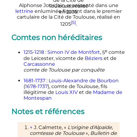
Alphonse Jourdain, représenté dans une
lettrine
enluminée figurant dans le premier
cartulaire de la Cité de Toulouse, réalisé en
[5]
1205
.
Comtes non héréditaires
e
1215
-
1218
:
Simon
IV
de Montfort
,
5
comte
de Leicester, vicomte de
Béziers
et de
Carcassonne
comte de Toulouse par conquête
1681
-
1737
:
Louis-Alexandre de Bourbon
(
1678
-
1737
), comte de Toulouse, fils
illégitime de
Louis
XIV
et de
Madame de
Montespan
Notes et références
↑
J. Calmette, «
L'origine d'Alpaïde,
comtesse de Toulouse
»,
Bulletin de