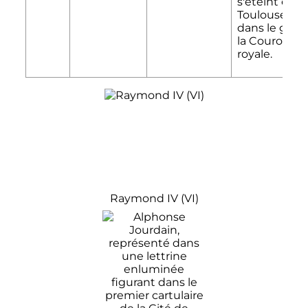
s'éteint et
Toulouse rev
dans le giro
la Couronne
royale.
Raymond
IV
(
VI
)