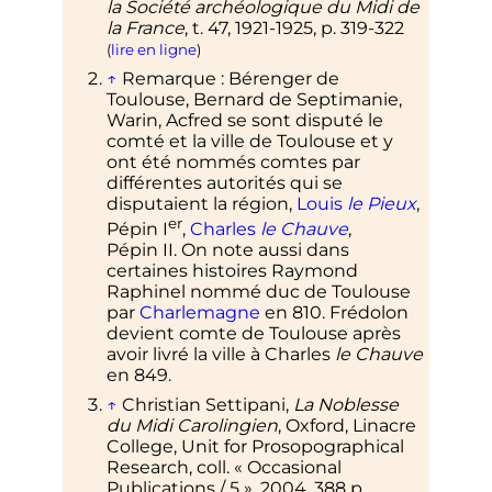
la Société archéologique du Midi de
la France
,
t.
47,
1921-1925,
p.
319-322
(
lire en ligne
)
↑
Remarque
: Bérenger de
Toulouse, Bernard de Septimanie,
Warin, Acfred se sont disputé le
comté et la ville de Toulouse et y
ont été nommés comtes par
différentes autorités qui se
disputaient la région,
Louis
le Pieux
,
er
Pépin
I
,
Charles
le Chauve
,
Pépin
II
. On note aussi dans
certaines histoires Raymond
Raphinel nommé duc de Toulouse
par
Charlemagne
en 810. Frédolon
devient comte de Toulouse après
avoir livré la ville à Charles
le Chauve
en 849.
↑
Christian
Settipani
,
La Noblesse
du Midi Carolingien
, Oxford, Linacre
College, Unit for Prosopographical
Research,
coll.
«
Occasional
Publications / 5
»,
2004
, 388
p.